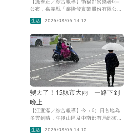
【施養正／綜合報導】衛福部食藥署6日
公布，嘉義縣「鑫隆發實業股份有限公
司」上月底送驗自製苦茶油，5日接獲結
2026/08/06 14:12
生活
果檢出苯駢芘6.3ppb，當天通知代工廠
及「中寮鄉農會」回收，並通報衛生局。
據食藥署統計，從7月21日爆出首起苦茶
油案至今，短短兩周，已累計6家製油廠
產品發生致癌物苯駢芘超標。
變天了！15縣市大雨 一路下到
晚上
【江宜潔／綜合報導】今（6）日各地為
多雲到晴，午後山區及中南部有局部短暫
雷陣雨，尤其山區有局部大雨發生機率，
2026/08/06 14:10
生活
目前中央氣象署已發布大雨特報，外出請