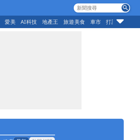
愛美
AI科技
地產王
旅遊美食
車市
打詐
指標企