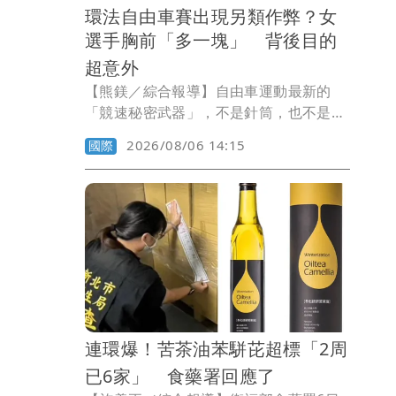
環法自由車賽出現另類作弊？女
選手胸前「多一塊」 背後目的
超意外
【熊鎂／綜合報導】自由車運動最新的
「競速秘密武器」，不是針筒，也不是禁
藥，而是一件運動胸罩。女子環法自由車
2026/08/06 14:15
國際
賽近日爆出「胸罩作弊」爭議，有車隊指
控，部分女性選手疑似利用加厚襯墊改變
身形，在計時賽中取得競賽優勢。
連環爆！苦茶油苯駢芘超標「2周
已6家」 食藥署回應了