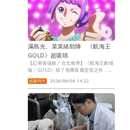
戒處分。
滿島光、菜菜緒助陣 《航海王
GOLD》超吸睛
【記者張瑞振／台北報導】《航海王劇場
版：GOLD》除了視覺富麗堂皇之外，本
片找來出演的聲優卡司更是星光熠熠，包
2026/08/06 14:22
娛樂時尚
含又唱又演、角色百變，近年演出《First
Love初戀》魅力十足的滿島光。還有知名
模特兒、演員兼具的性感女星菜菜緒。以
及活躍電影、影集、電視劇的濱田岳，還
有搞笑藝人小林劍道與老牌實力派演員北
大路欣也。