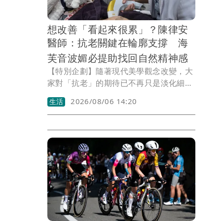
想改善「看起來很累」？陳律安
醫師：抗老關鍵在輪廓支撐 海
芙音波媚必提助找回自然精神感
【特別企劃】隨著現代美學觀念改變，大
家對「抗老」的期待已不再只是淡化細
紋，而是更重視臉部輪廓、緊緻度與整體
2026/08/06 14:20
生活
精神感。真正影響視覺年齡的關鍵，往往
來自肌膚深層支撐力的改變，因此現代抗
老概念也從單一部位改善，逐漸轉向整體
輪廓管理，希望在保有個人特色的同時，
找回自然、自信的年輕感。