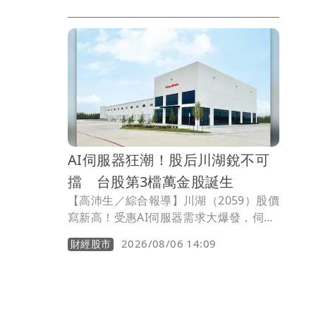
多加留意。
AI伺服器狂潮！股后川湖銳不可
擋 台股第3檔萬金股誕生
【高沛生／綜合報導】川湖（2059）股價
寫新高！受惠AI伺服器需求大爆發，伺服
器滑軌廠川湖自COMPUTEX台北國際電
2026/08/06 14:09
財經股市
腦展點火，在次世代GB200機櫃重達上
噸、技術門檻大幅拉高下，憑藉高承重與
全球專利絕對優勢，帶動高階導軌拉貨動
能全面噴發，今（6）日終場股價大漲630