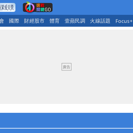
會
國際
財經股市
體育
壹蘋民調
火線話題
Focus+