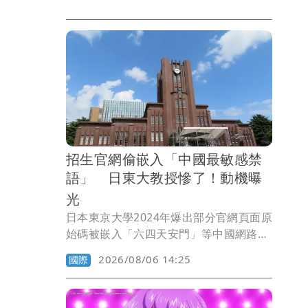
招生官網偷嵌入「中國最敏感禁
語」 日東大教授慘了！動機曝
光
日本東京大學2024年爆出部分官網頁面原
始碼被嵌入「六四天安門」等中國網路敏
感關鍵字，疑似利用中國網路審查機制，
2026/08/06 14:25
國際
阻止中國學生取得招生資訊。事件曝光
後，東京大學展開內部調查。校方4日宣
布，涉案的60多歲教授遭處停職3天的懲