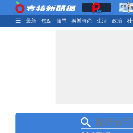
最新
焦點
熱門
娛樂時尚
生活
政治
社