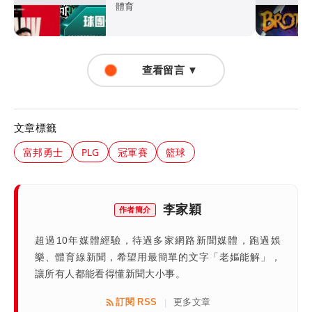
超暖背官司又送球員
體育
查看留言 ▼
文章標籤
富邦勇士
PLG
冠軍賽
籃球
李家穎
作者簡介
超過10年媒體經驗，待過多家網路新聞媒體，跑過娛
樂、體育線新聞，希望用最簡單的文字「老嫗能解」，
讓所有人都能看得懂新聞大小事。
訂閱 RSS
更多文章
|