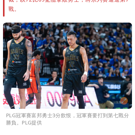
戰。
PLG冠軍賽富邦勇士3分飲恨，冠軍賽要打到第七戰分
勝負。PLG提供