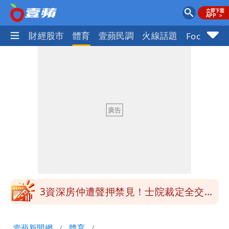
國際
財經股市
體育
壹蘋民調
火線話題
Focus+
白海豚明恐海警！全台大雨3天「這區下
到紫爆」
苦茶癌油｜威加2老闆交保！採購、中間
商羈押禁見
廉航新規「頭頂置物櫃收費」 網崩潰：
上廁所多少？
白海豚路徑變了！專家：離台又更近 暴
風圈逼近岸處
3資深房仲遭聲押禁見！士院裁定全交保
＋限居
UNIQLO涼感衣不涼？店員揭「洗標編
壹蘋新聞網
體育