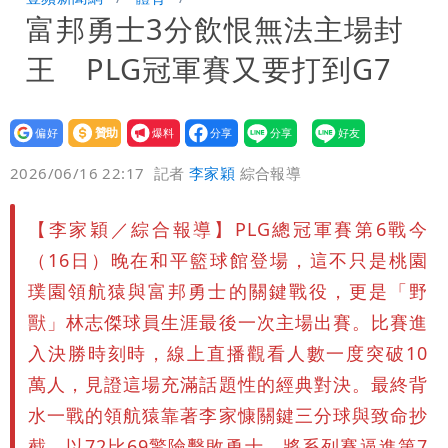
富邦勇士3分飲恨無法主場封
號」藏玄機
國家隊戰績！投資報酬率飆81％ 台積
王 PLG冠軍賽又要打到G7
電一檔狂賺76億
賴清德「總統級嘲諷」嗆爆盧秀燕！8年
總帳一次掀翻
70歲姜厚任攜小2輪女友現身！交往原因
設為
贊助
我要
偏好
壹蘋
爆料
2026/06/16 22:17
記者
李家穎
綜合報導
超Man
駐英台北代表處徵助理 薪資99K！工作
內容讓人看傻
白海豚明恐海警！全台大雨3天「這區下
【李家穎／綜合報導】PLG總冠軍賽第6戰今
（16日）晚在和平籃球館登場，這不只是桃園
到紫爆」
苦茶癌油｜威加2老闆交保！採購、中間
璞園領航猿與富邦勇士的關鍵戰役，更是「野
獸」林志傑球員生涯最後一次主場出賽。比賽進
商羈押禁見
入決勝時刻時，線上直播觀看人數一度突破10
萬人，見證這場充滿話題性的經典對決。最終背
水一戰的領航猿靠著李家慷關鍵三分球與致命抄
截，以72比69驚險擊敗勇士，將系列賽逼進第7