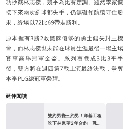
功抄截林志傑，幾乎為比賽定調。雖然李家慷
接下來兩次罰球都失手，仍無礙領航猿守住勝
果，終場以72比69帶走勝利。
原本握有3勝2敗聽牌優勢的勇士錯失封王機
會，而林志傑也未能在球員生涯最後一場主場
賽事高舉冠軍金盃。系列賽戰成3比3平手
後，雙方將在週四第7戰上演最終決戰，爭奪
本季PLG總冠軍榮耀。
延伸閱讀
雙約男變三約男！洋基工程
吃下林秉聖2年合約 戰神