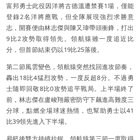
富邦勇士此役因洋將古德溫遭禁賽1場，僅能
登錄2名洋將應戰，但全隊展現強烈求勝意
志，開賽便由林志傑與陳又瑋帶頭衝鋒，打出
9比2攻勢取得領先。領航猿雖一度追近比
分，但首節結束仍以19比25落後。
第二節風雲變色，領航猿突然找回進攻節奏，
轟出18比4猛烈攻勢，一度反超8分。不過勇
士隨即回敬8比0攻勢追平戰局。上半場終了
前，林志傑在盧峻翔嚴密防守下飆進高難度三
分球，點燃全場球迷熱情，也幫助勇士以41
比39領先進入下半場。
易籃後雙方持續拉鋸，領航猿第三節一度取得