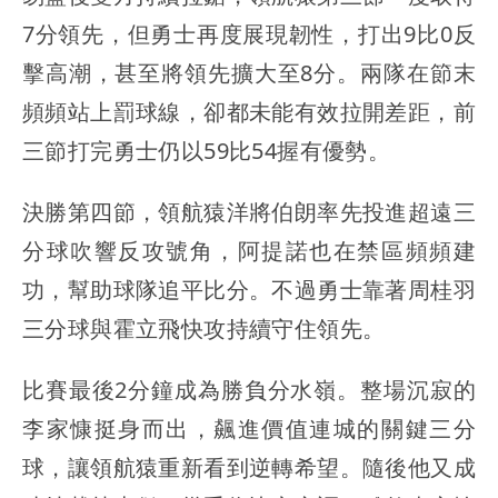
7分領先，但勇士再度展現韌性，打出9比0反
擊高潮，甚至將領先擴大至8分。兩隊在節末
頻頻站上罰球線，卻都未能有效拉開差距，前
三節打完勇士仍以59比54握有優勢。
決勝第四節，領航猿洋將伯朗率先投進超遠三
分球吹響反攻號角，阿提諾也在禁區頻頻建
功，幫助球隊追平比分。不過勇士靠著周桂羽
三分球與霍立飛快攻持續守住領先。
比賽最後2分鐘成為勝負分水嶺。整場沉寂的
李家慷挺身而出，飆進價值連城的關鍵三分
球，讓領航猿重新看到逆轉希望。隨後他又成