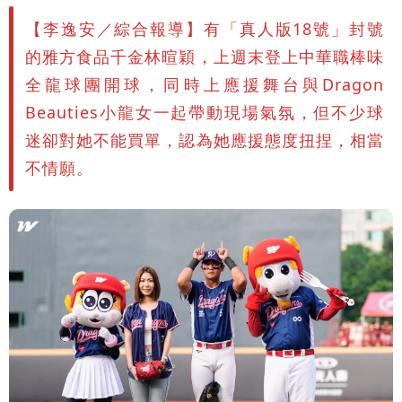
【李逸安／綜合報導】有「真人版18號」封號
的雅方食品千金林暄穎，上週末登上中華職棒味
全龍球團開球，同時上應援舞台與Dragon
Beauties小龍女一起帶動現場氣氛，但不少球
迷卻對她不能買單，認為她應援態度扭捏，相當
不情願。