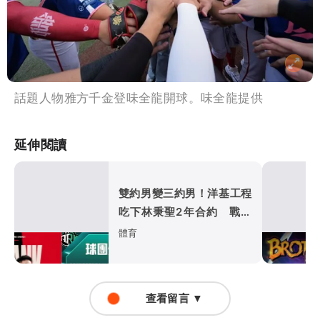
話題人物雅方千金登味全龍開球。味全龍提供
延伸閱讀
雙約男變三約男！洋基工程
吃下林秉聖2年合約 戰神
超暖背官司又送球員
體育
查看留言 ▼