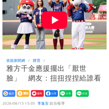
住！徐巧芯籲不必出征像青鳥
3資深房仲涉犯《個資法》遭搜索約談
士檢訊後全部聲押禁見
壹蘋新聞網
體育
雅方千金應援擺出「厭世
臉」 網友：扭扭捏捏給誰看
設為
贊助
我要
偏好
壹蘋
爆料
2026/06/15 15:05
李逸安
綜合報導