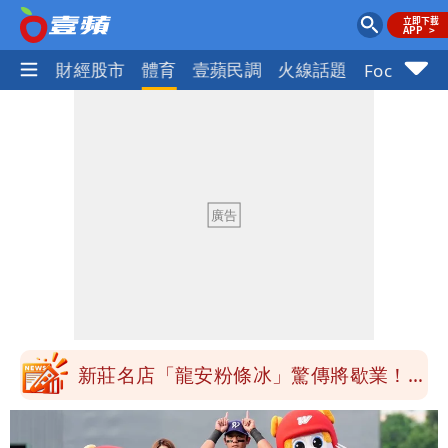
國際
財經股市
體育
壹蘋民調
火線話題
Focus+
饒河小吃店要沈伯洋簽名再秀蔣萬安被蓋
住！徐巧芯籲不必出征像青鳥
3資深房仲涉犯《個資法》遭搜索約談
士檢訊後全部聲押禁見
饒河夜市小吃店不堪炎上 出手把蔣萬
安、沈伯洋簽名都塗掉！
白海豚暑假攪局！台灣虎航取消16航班
新莊名店「龍安粉條冰」驚傳將歇業！饕
客哀號：不～～
饒河小吃店要沈伯洋簽名再秀蔣萬安被蓋