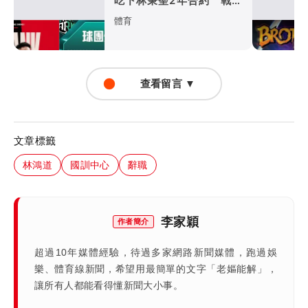
吃下林秉聖2年合約 戰神
超暖背官司又送球員
體育
查看留言 ▼
文章標籤
林鴻道
國訓中心
辭職
李家穎
作者簡介
超過10年媒體經驗，待過多家網路新聞媒體，跑過娛
樂、體育線新聞，希望用最簡單的文字「老嫗能解」，
讓所有人都能看得懂新聞大小事。