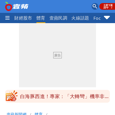
國際
財經股市
體育
壹蘋民調
火線話題
Focus+
「最挺台議員」遺作！美參院通過制裁
案 重課俄羅斯500%關稅
白海豚西進！專家：「大轉彎」機率非常
小 明強度有變化
「白海豚」雨炸8縣市！逼近台灣恐擺
盪 這幾區飆豪雨
「最挺台議員」遺作！美參院通過制裁
案 重課俄羅斯500%關稅
白海豚西進！專家：「大轉彎」機率非常
小 明強度有變化
壹蘋新聞網
體育