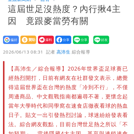
分享
這屆世足沒熱度？內行揪4主
北部
白海豚暴風侵襲率曝光！北北基破4成
因 竟跟麥當勞有關
馬祖60％最高
「台股今年不只5萬點！」財經網美曝原
因
遲到1分鐘「被迫請假1小時」 律師：
設為
贊助
我要
偏好
壹蘋
爆料
2026/06/13 08:31
記者
高沛生
綜合報導
已觸法！
白海豚進逼！北市再放颱風整備假？蔣萬
安這樣說
華語天王遭亂爆私生子 周杰倫無辜捲
【高沛生／綜合報導】2026年世界盃足球賽已
經熱烈開打，日前有網友在社群發文表示，總覺
入！杰威爾發聲怒斥
展場上演持槍押人！模特經紀人＋員工遭
得這屆世界盃在台灣的熱度「冷到不行」，不僅
周邊商品、中文觀戰指南都遍尋不著，更懷念起
起訴
當年大學時代和同學窩在速食店徹夜看球的熱血
日子。貼文一出引發熱烈討論，球迷紛紛發表看
法。綜合網友觀點，目前台灣世足熱之所以「不
如預期」，背後隱藏4大主因，甚至與連鎖速食