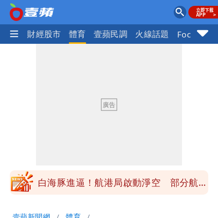
國際
財經股市
體育
壹蘋民調
火線話題
Focus+
華語天王遭亂爆私生子 周杰倫無辜捲
入！杰威爾發聲怒斥
展場上演持槍押人！模特經紀人＋員工遭
起訴
白海豚進逼！航港局啟動淨空 部分航班
全取消
白海豚龜速擦邊？專家：暴風圈可能掃到
壹蘋新聞網
體育