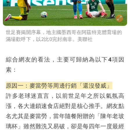
世足賽揭開序幕，地主國墨西哥在阿茲特克體育場的
滿場歡呼下，以2比0完封南非。美聯社
綜合網友的看法，主要可歸納為以下4項因
素：
原因一：麥當勞等周邊行銷「還沒發威」
許多老球迷直言，以前世足年之所以氣氛高
漲，各大連鎖速食店絕對是核心推手。網友點
名尤其是麥當勞，當年隨餐附贈的「陳年老玻
璃杯」雖然難洗又易破，卻是每四年一度最經