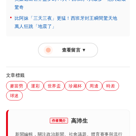
驚奇
比阿妹「三天三夜」更猛！西班牙封王瞬間驚天地
萬人狂跳「地震了」
查看留言 ▼
文章標籤
麥當勞
運彩
世界盃
珍藏杯
周邊
時差
球迷
高沛生
作者簡介
新聞編輯，關注政治新聞、社會議題、體育賽事與流行