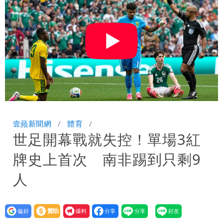
大潮 恐海水倒灌
澎湖13兒女擠住10坪屋 媽帶補助款離
家！縣府出手了
經紀人強吻女藝人「我又沒伸舌頭」 連
法官都怒了：相當噁心
桃園復興宣布今停班課！全台放假情形一
次看
慈濟遭詐10億 他點名顏博文下台：認
錯有那麼難嗎？
颱風相當有感！海警持續到明晨 北部風
壹蘋新聞網
體育
世足開幕戰就失控！單場3紅
雨這時才變小
五月天冠佑20歲女兒「遭AI假造不雅影
牌史上首次 南非踢到只剩9
像」 憤怒發聲：已截圖
最新風雨預測！今天「9地區」達停班課
人
標準
白海豚走後 西南季風全面接管！未來一
設為
贊助
我要
周溼答答