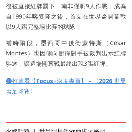
後被直接紅牌罰下，南非僅剩9人作戰，成為
自1990年喀麥隆之後，首支在世界盃開幕戰
以9人踢完整場比賽的球隊
補時階段，墨西哥中後衛蒙特斯（César
Montes）也因側向衝撞對手被裁判出示紅牌
驅逐，讓這場開幕戰最終出現3張紅牌。
🔴推薦看【Focus+深度專頁】－〈2026 世界
盃足球賽〉
火線話題 ｜ 世足阿根廷vs西班牙爭冠