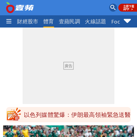
國際
財經股市
體育
壹蘋民調
火線話題
Focus+
最新風雨預測！今天「9地區」達停班課
標準
白海豚走後 西南季風全面接管！未來一
周溼答答
Tim哥慘成淹水戶 貨物及電腦全泡水！
他崩潰喊完蛋
黑面嫁女席開200桌搞成演唱會 她嫌高
調轉為感動「這是他愛我的方式」
以色列媒體驚爆：伊朗最高領袖緊急送醫
台北山區升級「大豪雨」！基隆北海岸逢