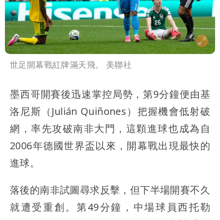
世足開幕戰紅牌滿天飛。 美聯社
墨西哥開賽後迅速掌控局勢，第9分鐘便由基
洛尼斯（Julián Quiñones）把握機會低射破
網，率先攻破南非大門，這顆進球也成為自
2006年德國世界盃以來，開幕戰出現最快的
進球。
落後的南非試圖尋求反擊，但下半場開賽不久
就遭受重創。第49分鐘，中場球員西托勒