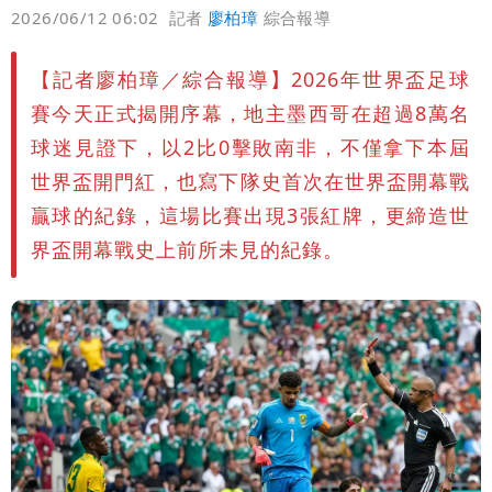
偏好
壹蘋
爆料
2026/06/12 06:02
記者
廖柏璋
綜合報導
【記者廖柏璋／綜合報導】2026年世界盃足球
賽今天正式揭開序幕，地主墨西哥在超過8萬名
球迷見證下，以2比0擊敗南非，不僅拿下本屆
世界盃開門紅，也寫下隊史首次在世界盃開幕戰
贏球的紀錄，這場比賽出現3張紅牌，更締造世
界盃開幕戰史上前所未見的紀錄。