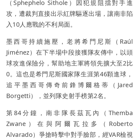
（Sphephelo Sithole）因犯規阻擋對手進
攻，遭裁判直接出示紅牌驅逐出場，讓南非陷
入10人應戰的不利局面。
墨西哥持續施壓，老將希門尼斯（Raúl
Jiménez）在下半場中段接獲隊友傳中，以頭
球攻進保險分，幫助地主軍將領先擴大至2比
0。這也是希門尼斯國家隊生涯第46顆進球，
追平墨西哥傳奇前鋒博爾格蒂（Jared
Borgetti），並列隊史射手榜第2名。
第84分鐘，南非隊長茲瓦內（Themba
Zwane）在與阿爾瓦拉多（Roberto
Alvarado）爭搶時擊中對手臉部，經VAR檢視