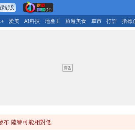
愛美
AI科技
地產王
旅遊美食
車市
打詐
指標
s+
「終於能交代」 捐500萬獎學金延續愛
潮變強」 路徑分歧藏警訊：不利強度維持
與進步觀念
 砸重金再買一整桌卡盒
發布 陸警可能相對低