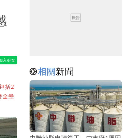
感
相關
新聞
包括2
發全壘
中聯油脂申請復工 中市府1原因