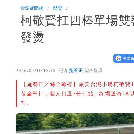
「楊承勳」名字終於公開！被害人父淚喊
壹蘋新聞網
體育
柯敬賢扛四棒單場雙
白海豚颱風逼近！鄭明典示警「恐遇黑
發燙
設為偏
2026/05/10 13:33
記者
施養正
綜合報導
【施養正／綜合報導】旅美台灣小將柯敬賢1
發全壘打，個人打進3分打點。終場道奇1A以
打。