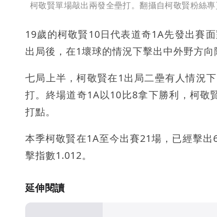
柯敬賢單場敲出兩發全壘打。翻攝自柯敬賢粉絲專
19歲的柯敬賢10日代表道奇1A先發出賽
出局後，在1壞球的情況下擊出中外野方向
七局上半，柯敬賢在1出局二壘有人情況下
打。終場道奇1A以10比8拿下勝利，柯敬
打點。
本季柯敬賢在1A至今出賽21場，已經擊出6
擊指數1.012。
延伸閱讀