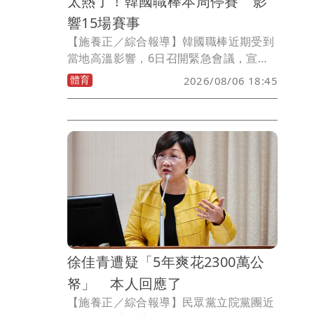
太熱了！韓國職棒本周停賽 影
響15場賽事
【施養正／綜合報導】韓國職棒近期受到
當地高溫影響，6日召開緊急會議，宣布7
日至9日的15場比賽全部取消；且11日開
體育
2026/08/06 18:45
始的比賽，也改至當地時間晚間7時開
打。KBO事務總長朴根燦透露，對於取消
比賽的決定，內部意見結果為8比2。
徐佳青遭疑「5年爽花2300萬公
帑」 本人回應了
【施養正／綜合報導】民眾黨立院黨團近