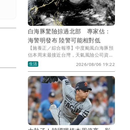
白海豚驚險掠過北部 專家估：
海警明發布 陸警可能相對低
【施養正／綜合報導】中度颱風白海豚預
估本周末最接近台灣，天氣風險公司資深
顧問吳聖宇6日表示，海上颱風警報應該
生活
2026/08/06 19:22
是7日就會發布，陸上警報只能說不排
除，但由於模式預報資料，大多顯示颱風
靠近過程有繼續減弱、風圈縮減的機會，
因此陸警的可能性相對還是低一些。