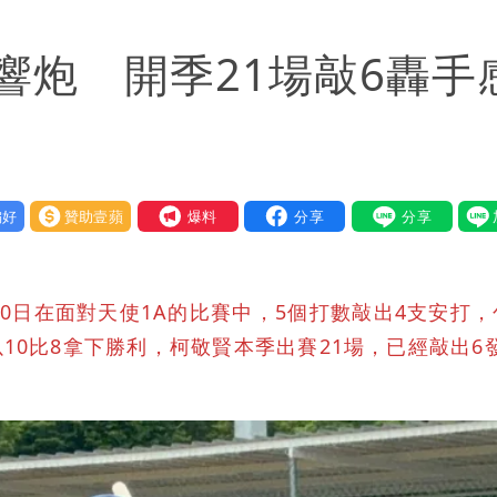
「終於能交代」 捐500萬獎學金延續愛
響炮 開季21場敲6轟手
潮變強」 路徑分歧藏警訊：不利強度維持
好
贊助壹蘋
我要爆料
0日在面對天使1A的比賽中，5個打數敲出4支安打，
10比8拿下勝利，柯敬賢本季出賽21場，已經敲出6