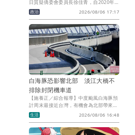
日質疑僑委會委員長徐佳青，自2020年接
任副委員長後，不到5年已花費公帑2383
政治
2026/08/06 17:17
萬元在國外，個人就佔編列預算三成。徐
佳青則對此回應，出國差旅的休假皆未請
領日支費，至於相關費用，可以回顧去年
國民黨立委徐巧芯的質詢。
白海豚恐影響北部 淡江大橋不
排除封閉機車道
【施養正／綜合報導】中度颱風白海豚預
計周末最接近台灣，有機會為北部帶來強
風。交通部公路局公告表示，新北市淡江
生活
2026/08/06 16:48
大橋不排除自8月8日起，針對機車道、人
行/自行車道，實施預警性封閉管制或改
道宣導。