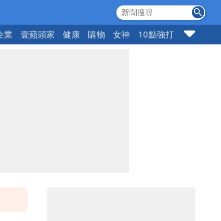
企業
壹蘋頭家
健康
購物
女神
10點強打