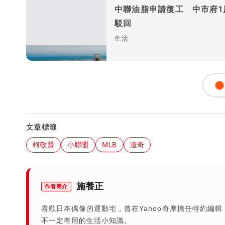
中聯油脂申請復工 中市府1
駁回
生活
文章標籤
柯敬賢
小聯盟
MLB
道奇
施養正
作者簡介
喜歡日本偶像的運動宅，曾在Yahoo奇摩擔任特約編
不一定有用的生活小知識。