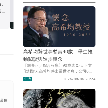
細查看所有行程的報酬，平台將持續向主
彩、
外送工會控違法算工時「偷
管機關說明實際運作方式，依據後續指引
彩、
錢」 Uber Eats：每趟皆
檢視及調整。
低保障
生活
高希均辭世享耆壽90歲 畢生推
動閱讀與進步觀念
【施養正／綜合報導】90歲遠見‧天下文
化創辦人高希均傳出辭世消息，公司6日
證實，表示高希均是「書生報國的典範，
生活
2026/08/06 20:24
君子領導的楷模」。他的離去是華人知識
界與出版界的重大損失，但他留下的卓越
思想與殷切期許，永遠照亮並指引我們前
行。
有趣但