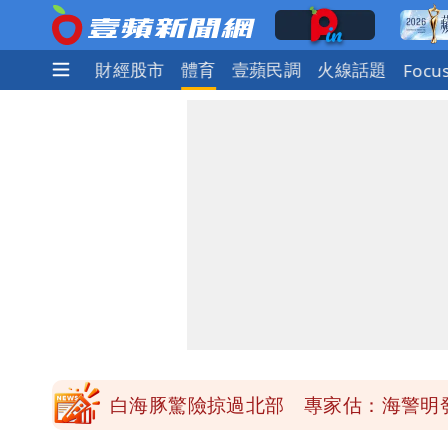
社會
國際
財經股市
體育
壹蘋民調
火線話題
Focu
「楊承勳」名字終於公開！被害人父淚喊
白海豚颱風逼近！鄭明典示警「恐遇黑
高希均辭世享耆壽90歲 畢生推動閱讀
內馬爾開到「寶可夢神包」後徹底入坑
白海豚驚險掠過北部 專家估：海警明