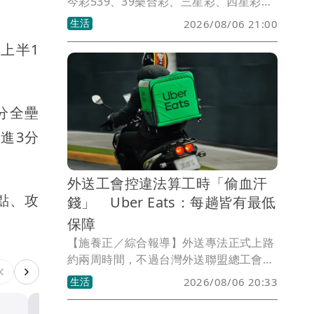
今彩539、39樂合彩、三星彩、四星彩。
獎號如有誤植，請以開獎單位公告為準。
生活
2026/08/06 21:00
上半1
分全壘
進3分
外送工會控違法算工時「偷血汗
點、攻
錢」 Uber Eats：每趟皆有最低
保障
【施養正／綜合報導】外送專法正式上路
約兩周時間，不過台灣外送聯盟總工會籌
備處6日控訴，Uber使用障眼法偷工時、
生活
2026/08/06 20:33
再假裝依法補差額，是公然違法。但平台
強調，外送員可以透過依法提供的報酬明