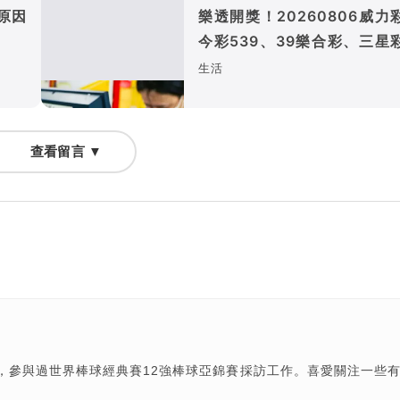
原因
樂透開獎！20260806威力
今彩539、39樂合彩、三星
四星彩獎號出爐
生活
查看留言 ▼
輯，參與過世界棒球經典賽12強棒球亞錦賽採訪工作。喜愛關注一些