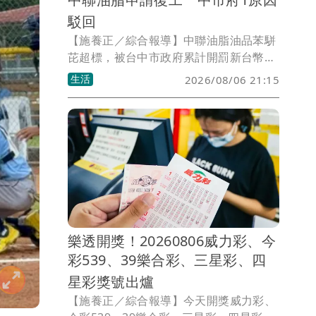
駁回
【施養正／綜合報導】中聯油脂油品苯駢
芘超標，被台中市政府累計開罰新台幣
600萬元並勒令停工。中聯公司於7月31
生活
2026/08/06 21:15
日提出復工申請，市府於8月5日依法駁
回。台中市政府強調，在各項風險獲得有
效控制前，絕不同意復工。
樂透開獎！20260806威力彩、今
彩539、39樂合彩、三星彩、四
星彩獎號出爐
【施養正／綜合報導】今天開獎威力彩、