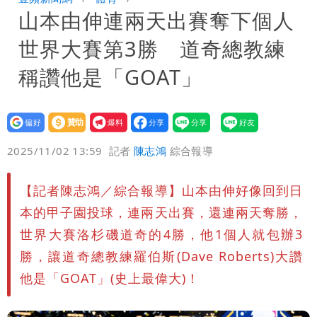
山本由伸連兩天出賽奪下個人
聲押？交保？複訊後揭曉
慈濟買BNT遭詐10億元 蔡英文：政府
世界大賽第3勝 道奇總教練
很多謹慎判斷當時未被理解
抄襲造假當上劍橋大學教授 神鬼級履歷
稱讚他是「GOAT」
「攏係假」
設為
贊助
我要
偏好
壹蘋
爆料
2025/11/02 13:59
記者
陳志鴻
綜合報導
【記者陳志鴻／綜合報導】山本由伸好像回到日
本的甲子園投球，連兩天出賽，還連兩天奪勝，
世界大賽洛杉磯道奇的4勝，他1個人就包辦3
勝，讓道奇總教練羅伯斯(Dave Roberts)大讚
他是「GOAT」(史上最偉大)！