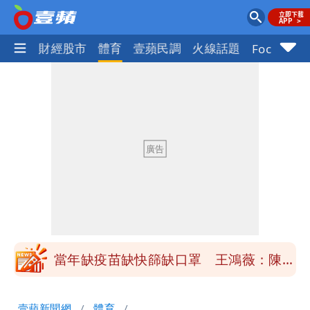
國際
財經股市
體育
壹蘋民調
火線話題
Focus+
慈濟買BNT遭詐10億元 蔡英文：政府
很多謹慎判斷當時未被理解
抄襲造假當上劍橋大學教授 神鬼級履歷
「攏係假」
陳時中給沈伯洋「3個建議」：別因選市
長變猙獰，否則就跟對手一樣
「慈濟別想躲在受害者3字後面」 她：
10.6億顧問費決策過程在哪
當年缺疫苗缺快篩缺口罩 王鴻薇：陳時
中哪來勇氣要別人道歉
兆基風暴！前董座李建成移送北檢 是否
壹蘋新聞網
體育