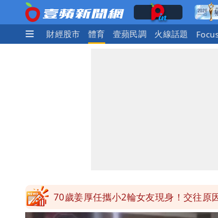
社會
國際
財經股市
體育
壹蘋民調
火線話題
Focu
道瓊再創新高！SpaceX「財報失速」蒸
UNIQLO涼感衣不涼？ 店員揭「洗
國家隊戰績曝光！投資報酬率高達81%
賴清德「總統級嘲諷」嗆爆盧秀燕！8
70歲姜厚任攜小2輪女友現身！交往原因