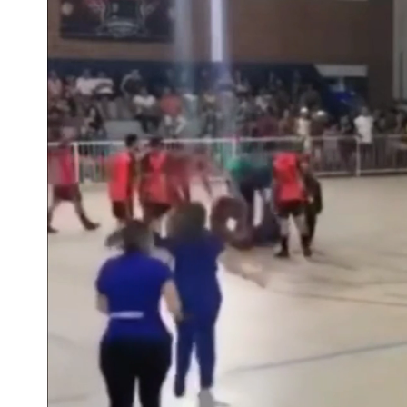
駐英台北代表處徵助理 薪資99K！工
白海豚明恐海警！全台大雨3天「這區
伊朗撂話美盟友：快勸川普停手！否則
父親節泡湯了！白海豚海警機率飆85％
道瓊再創新高！SpaceX「財報失速」蒸
UNIQLO涼感衣不涼？ 店員揭「洗