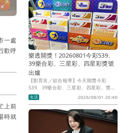
亞市一處
烈歡呼
樂透開獎！20260801今彩539、
39樂合彩、三星彩、四星彩獎號
出爐
【劉育良／綜合報導】今天開獎今彩
539、39樂合彩、三星彩、四星彩。獎號
如有誤植，請以開獎單位公告為準。
生活
2026/08/01 20:40
忙上前
場時就