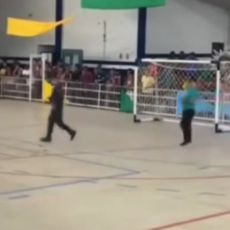
作內容讓人看傻
下到紫爆」
報復
 這3天恐豪雨
發7兆
標編號」藏玄機