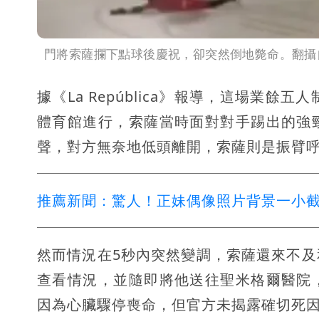
門將索薩攔下點球後慶祝，卻突然倒地斃命。翻攝
據《La República》報導，這場業
體育館進行，索薩當時面對對手踢出的強
聲，對方無奈地低頭離開，索薩則是振臂
推薦新聞：驚人！正妹偶像照片背景一小截
然而情況在5秒內突然變調，索薩還來不
查看情況，並隨即將他送往聖米格爾醫院
因為心臟驟停喪命，但官方未揭露確切死