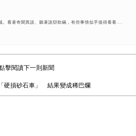
。看著奇聞異談、聽著詭辯欺瞞，有些事情似乎值得看看....
點擊閱讀下一則新聞
「硬摃砂石車」 結果變成稀巴爛