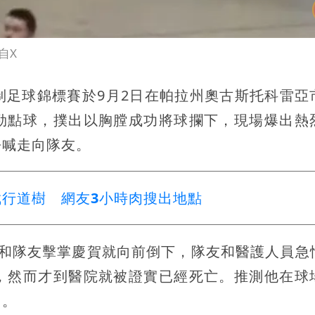
自X
餘五人制足球錦標賽於9月2日在帕拉州奧古斯托科雷
勁點球，撲出以胸膛成功將球攔下，現場爆出熱
呼喊走向隊友。
行道樹 網友3小時肉搜出地點
及和隊友擊掌慶賀就向前倒下，隊友和醫護人員急
，然而才到醫院就被證實已經死亡。推測他在球
因。