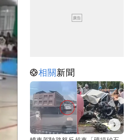
相關
新聞
轎車駕駛路怒反超車「硬摃砂石