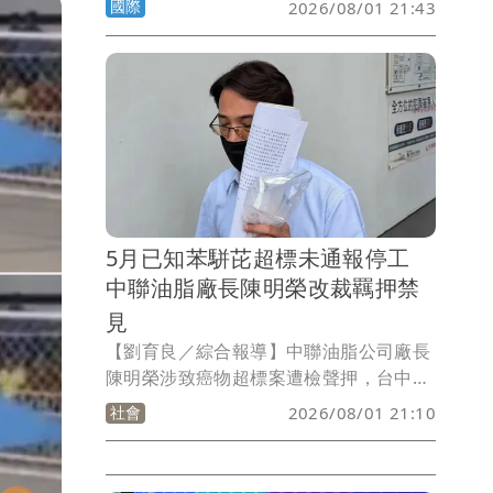
國際
2026/08/01 21:43
手「倒著騎」的特技，想不到竟然騎到直
接撞向碼頭，所幸朋友即時救援，他雖然
受傷但已無大礙。
5月已知苯駢芘超標未通報停工
中聯油脂廠長陳明榮改裁羈押禁
見
【劉育良／綜合報導】中聯油脂公司廠長
陳明榮涉致癌物超標案遭檢聲押，台中地
院認定他今年5月即透過台糖公司得知苯
社會
2026/08/01 21:10
駢芘超標而未停工，今天改裁收押禁見；
食藥署表示，將請地方政府瞭解情形。