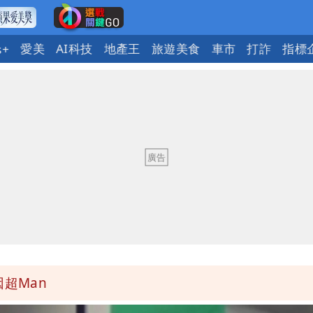
愛美
AI科技
地產王
旅遊美食
車市
打詐
指標
s+
發7兆
標編號」藏玄機
 台積電一檔狂賺76億
年總帳一次掀翻
超Man