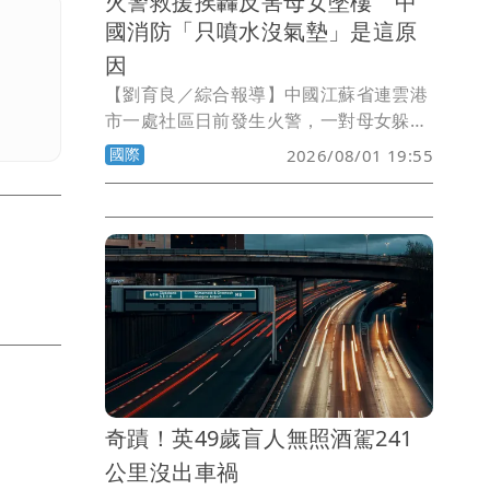
火警救援挨轟反害母女墜樓 中
國消防「只噴水沒氣墊」是這原
因
【劉育良／綜合報導】中國江蘇省連雲港
市一處社區日前發生火警，一對母女躲在
5樓窗外避免被火焰灼燒，消防員到場營
國際
2026/08/01 19:55
救時沒有雲梯、沒有氣墊，只是不斷地朝
窗戶噴水壓制火勢，結果母女在挪動身體
時疑似濕滑失手墜樓，3歲女兒死亡、42
歲母親命危，救援過程引發爭議。5天後
當地消防終於說明原因，強調已經盡力營
救。
奇蹟！英49歲盲人無照酒駕241
公里沒出車禍