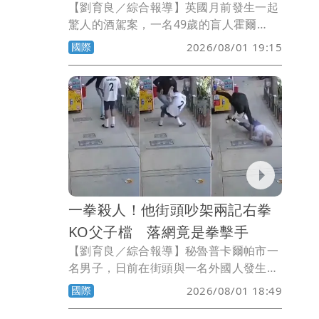
【劉育良／綜合報導】英國月前發生一起
驚人的酒駕案，一名49歲的盲人霍爾
（Anthony Hall），酒後偷開伴侶的汽車
國際
2026/08/01 19:15
出門，憑藉著跟隨大卡車尾燈行駛，竟然
150英里（約241公里）都沒有出車禍。
一拳殺人！他街頭吵架兩記右拳
KO父子檔 落網竟是拳擊手
【劉育良／綜合報導】秘魯普卡爾帕市一
名男子，日前在街頭與一名外國人發生爭
執，上前斥罵對方時，被一記右拳朝臉部
國際
2026/08/01 18:49
重擊，倒地後當場死亡。男子的父親見兒