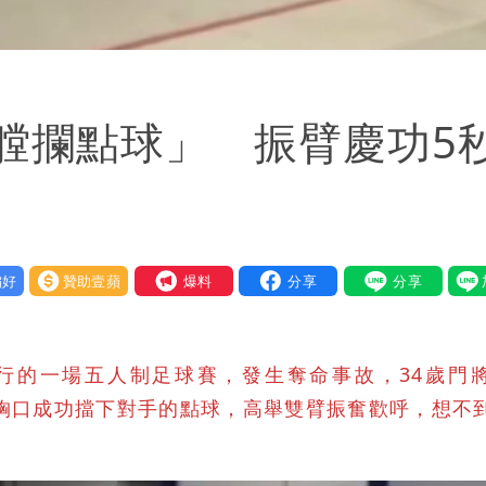
Loaded
:
100.00%
膛攔點球」 振臂慶功5
好
贊助壹蘋
我要爆料
行的一場五人制足球賽，發生奪命事故，34歲門
 Sousa）用胸口成功擋下對手的點球，高舉雙臂振奮歡呼，想