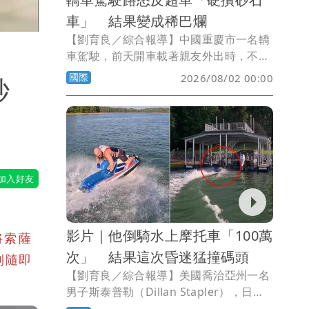
車」 結果變成稀巴爛
【劉育良／綜合報導】中國重慶市一名轎
車駕駛，前天開車載著親友外出時，不滿
一輛砂石車突然切換車道擋路，立即決定
國際
2026/08/02 00:00
秒
反超回來，結果馬上被砂石車撞得支離破
碎，所幸車上人員都沒有生命危險。
影片｜他倒騎水上摩托車「100萬
將索薩
次」 結果這次昏迷猛撞碼頭
不到隨即
【劉育良／綜合報導】美國喬治亞州一名
男子斯泰普勒（Dillan Stapler），日前
與朋友們一起騎乘水上摩托車時，秀了一