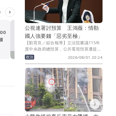
公視連署討預算 王鴻薇：情勒
00
5月已知苯駢芘超標未通報
國人強要錢「惡劣至極」
頭
中聯油脂廠長陳明榮改裁羈
【劉育良／綜合報導】立法院審議115年
見
社會
度中央政府總預算，公共電視預算遭提案
凍刪逾10億元，公視、小公視及公視台語
政治
2026/08/01 20:24
台等發起「公視是全體國民的公視，籲請
立委勿凍刪預算」連署。國民黨立委王鴻
薇抨擊，用這種手法「強要」國家預算，
惡劣至極。