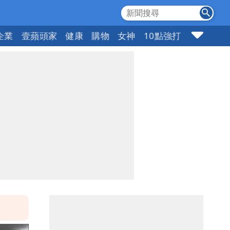
企業
壹蘋頭家
健康
購物
女神
10點強打