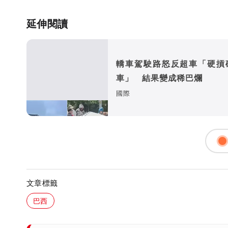
延伸閱讀
轎車駕駛路怒反超車「硬摃
車」 結果變成稀巴爛
國際
文章標籤
巴西