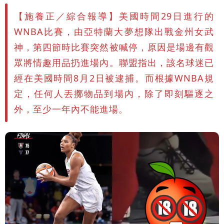
救好幾條人命」
他揭日本捐AZ疫苗秘辛「專為台生
【施養正／綜合報導】美國時間29日進行的
WNBA比賽，由亞特蘭大夢想隊出戰金州女武
產」：終還陳時中清白
白海豚「大轉彎」機率非常小！明強度有
神，第四節時比賽突然被喊停，原因是場邊有觀
眾將情趣用品扔進場內。聯盟指出，該名球迷已
變化
醫學教授林慶順意外離世 女兒沉痛證實
經在美國時間8月2日被逮捕。而根據WNBA規
定，任何人丟擲物品到場內，除了即刻驅逐之
外，至少一年內不能進場。