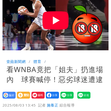
親節吃牛排、海鮮
楊千霈一打二帶女兒出國 崩潰哭得極狼
狽
白海豚颱風來襲！北市開放3區疏散門紅
黃線停車
白海豚今防豪雨、38度高溫！雙眼牆致
「海豚跳」
名醫「掛蔣萬安布條」被出征！他大笑：
每天看診到半夜
慈濟爆世紀大騙局 AIT發文高級酸！他
壹蘋新聞網
體育
看WNBA竟把「姐夫」扔進場
笑：真的很會
白海豚大亂！航空66架次取消、船班39
內 球賽喊停！惡劣球迷遭逮
航次停航
姜厚任不信嫩女友「辣手摧花」 創演藝
工會最遺憾1事
白海豚勾到「台灣陸地」了！雙眼牆旋
設為
贊助
我要
偏好
壹蘋
爆料
2025/08/03 13:45
記者
施養正
綜合報導
繞 路徑擺盪
特斯拉衝夜市…猛撞12車！民眾嚇「賓士