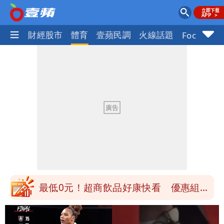
國際
財經股市
體育
壹蘋民調
火線話題
Focus+
白海豚「大轉彎」機率非常小！明強度有
變化
醫學教授林慶順意外離世 女兒沉痛證實
最低0元！超商飲品好康快看 優惠組一
次可買27杯
1元商品開搶！超市、量販週末優惠 父