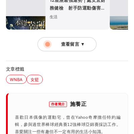
12星座最強運勢｜處女宜財
務健檢 射手防運動傷害
巨蟹職場入佳境
生活
查看留言 ▼
文章標籤
WNBA
女籃
施養正
作者簡介
喜歡日本偶像的運動宅，曾在Yahoo奇摩擔任特約編
輯，參與過世界棒球經典賽12強棒球亞錦賽採訪工作。
喜愛關注一些有趣但不一定有用的生活小知識。