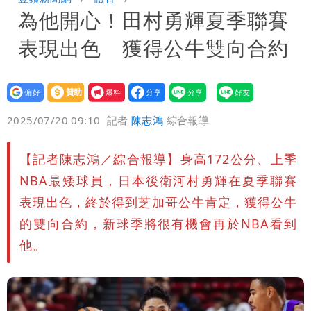
為他開心！田村勇輝夏季聯賽
痛罵「蔣萬安無能無恥」
桃園又要大停水！最長一早到晚上七點都
表現出色 獲得公牛雙向合約
沒水用
設為
贊助
我要
偏好
壹蘋
爆料
2025/07/20 09:10
記者
陳志鴻
綜合報導
【記者陳志鴻／綜合報導】身高172公分、上季
NBA最矮球員，日本後衛河村勇輝在夏季聯賽
表現出色，終於得到芝加哥公牛肯定，獲得公牛
的雙向合約，新球季將很有機會再於NBA看到
他。