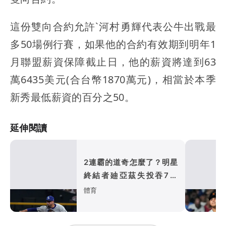
這份雙向合約允許`河村勇輝代表公牛出戰最
多50場例行賽，如果他的合約有效期到明年1
月聯盟薪資保障截止日，他的薪資將達到63
萬6435美元(合台幣1870萬元)，相當於本季
新秀最低薪資的百分之50。
延伸閱讀
2連霸的道奇怎麼了？明星
終結者廸亞茲失投吞7連
敗 總教練無奈
體育