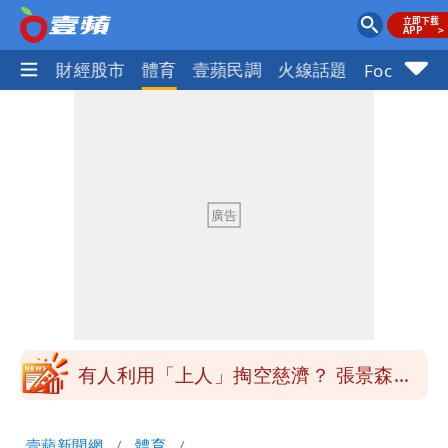
國際
財經股市
體育
壹蘋民調
火線話題
Focus+
台北今天竟沒颱風假 沈伯洋競選總幹事
痛罵「蔣萬安無能無恥」
桃園又要大停水！最長一早到晚上七點都
沒水用
民間採購BNT源頭 鄭運鵬：有群人故意
「洗腦台灣人兩觀念」
女生一對A錯了嗎？環法女子自由車賽
男裁判勒令女選手「解衣」檢查
有人利用「上人」掏空慈濟？ 張景森提2
建議：這是保護慈濟
台北今天竟沒颱風假 沈伯洋競選總幹事
壹蘋新聞網
體育