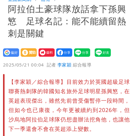
阿拉伯土豪球隊放話拿下孫興
8月將入監
高鐵「半導體列車」開跑！1招可拿優惠
慜 足球名記：能不能續留熱
券
兆基風暴！前董座李建成移送北檢 是否
刺是關鍵
聲押？交保？複訊後揭曉
設為
贊助
我要
偏好
壹蘋
爆料
2025/05/21 00:04
記者
李家穎
綜合報導
【李家穎／綜合報導】目前效力於英國超級足球
聯賽熱刺隊的韓國知名旅外足球明星孫興慜，在
英超表現傑出，雖然先前曾受傷暫停一段時間，
但如今也已康復，今年更被續約到2026年，但
沙烏地阿拉伯足球隊仍想盡辦法挖角他，也讓他
下一季還會不會在英超添上變數。