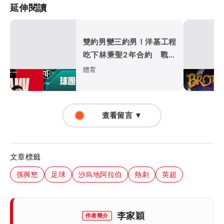
延伸閱讀
雙約男變三約男！洋基工程
吃下林秉聖2年合約 戰神
超暖背官司又送球員
體育
查看留言 ▼
文章標籤
孫興慜
足球
沙烏地阿拉伯
熱刺
英超
李家穎
作者簡介