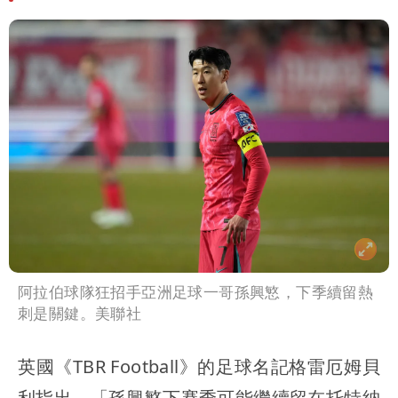
阿拉伯球隊狂招手亞洲足球一哥孫興慜，下季續留熱
刺是關鍵。美聯社
英國《TBR Football》的足球名記格雷厄姆貝
利指出，「孫興慜下賽季可能繼續留在托特納