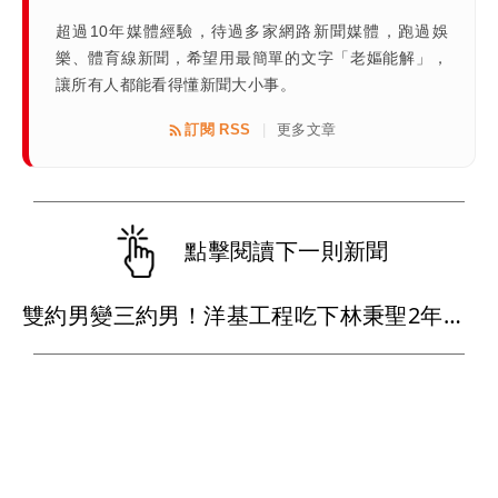
超過10年媒體經驗，待過多家網路新聞媒體，跑過娛
樂、體育線新聞，希望用最簡單的文字「老嫗能解」，
讓所有人都能看得懂新聞大小事。
訂閱 RSS
更多文章
|
點擊閱讀下一則新聞
雙約男變三約男！洋基工程吃下林秉聖2年合約 戰神超暖背官司又送球員