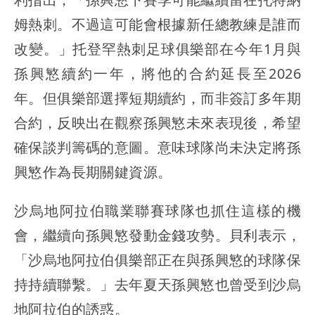
姆熱刺。不過這可能會根據新任總教練是誰而
改變。」托登罕熱刺足球俱樂部在今年1月與
孫興慜續約一年，將他的合約延長至2026
年。但俱樂部選擇短期續約，而非簽訂多年期
合約，反映出在觀察孫興慜未來表現後，希望
確保談判籌碼的意圖。意味球隊尚未決定將孫
興慜作為長期關鍵資源。
沙烏地阿拉伯職業聯賽球隊也抓住這樣的機
會，繼續向孫興慜發動金錢攻勢。貝利表示，
「沙烏地阿拉伯俱樂部正在與孫興慜的球隊保
持持續聯繫。」去年夏天孫興慜也曾受到沙烏
地阿拉伯的誘惑。