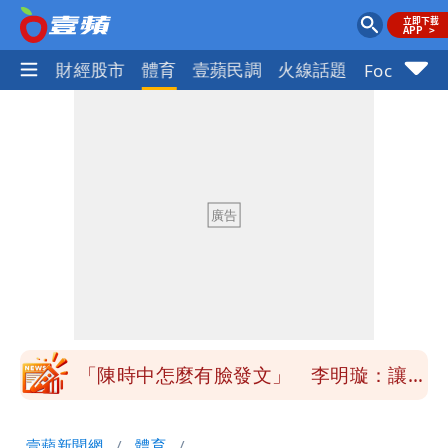
國際
財經股市
體育
壹蘋民調
火線話題
Focus+
高鐵「半導體列車」開跑！1招可拿優惠
券
兆基風暴！前董座李建成移送北檢 是否
聲押？交保？複訊後揭曉
慈濟買BNT遭詐10億元 蔡英文：政府
很多謹慎判斷當時未被理解
買BNT疫苗被詐10億元 慈濟3點聲明：
不排除民事訴訟求償
「陳時中怎麼有臉發文」 李明璇：讓詐
團有機會詐騙慈濟的就是民進黨
營建署前處長收廠商百萬賄款 終判3年
壹蘋新聞網
體育