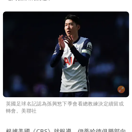
英國足球名記認為孫興慜下季會看總教練決定續留或
轉會。美聯社
根據美國《CBS》就報導，伊蒂哈德俱樂部向