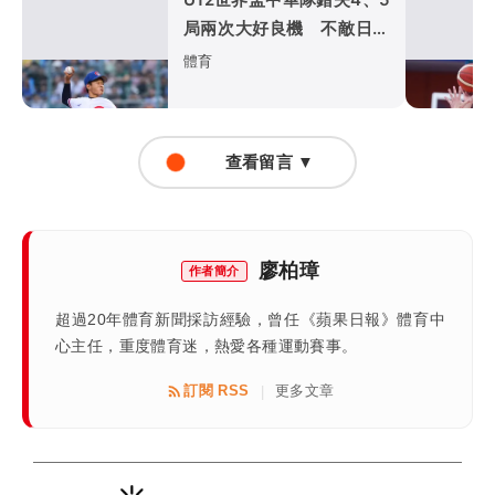
局兩次大好良機 不敵日本
吞下首敗
體育
查看留言 ▼
廖柏璋
作者簡介
超過20年體育新聞採訪經驗，曾任《蘋果日報》體育中
心主任，重度體育迷，熱愛各種運動賽事。
訂閱 RSS
更多文章
|