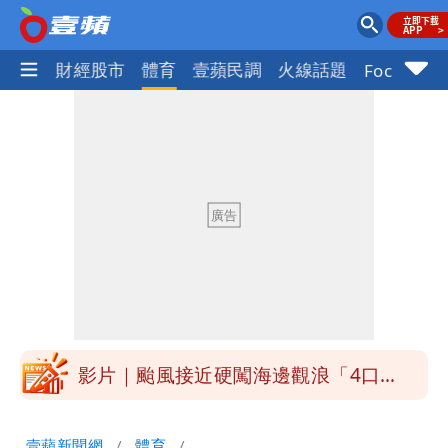
國際
財經股市
體育
壹蘋民調
火線話題
Focus+
白海豚接近「北台灣大雨特報」 氣象
署：本島陸警機率低
白海豚降雨注意！10縣市豪雨特報 今
晚至明下午受影響
白海豚逼近！淡江大橋21時封閉機車道
明年總預算「史上最強」10大亮點 李
慧芝：今年的送立院345天還在審
影片｜颱風接近硬闖海邊觀浪「4口
家-1」 9歲兒捲入海裡消失了
買BNT遭詐10億元 王尚智疑「慈濟決
壹蘋新聞網
體育