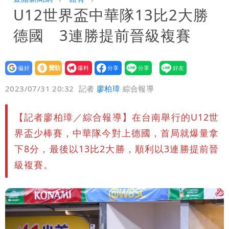
U12世界盃中華隊13比2大勝
策高層牽涉其中」才不提告
柯文哲陪媽媽過父親節 分享「爸爸留給
德國 3連勝提前晉級複賽
我最重要的一課」
慈濟內部信流出！公開遭騙10億採購過
程
白海豚颱風來了！8地大雨特報 24小時
設為
贊助
我要
偏好
壹蘋
爆料
2023/07/31 20:32
記者
廖柏璋
綜合報導
恐下500毫米
白海豚接近「北台灣大雨特報」 氣象
署：本島陸警機率低
白海豚降雨注意！10縣市豪雨特報 今
【記者廖柏璋／綜合報導】在台南舉行的U12世
界盃少棒賽，中華隊今對上德國，首局就爆量拿
晚至明下午受影響
下8分，最後以13比2大勝，順利以3連勝提前晉
級複賽。