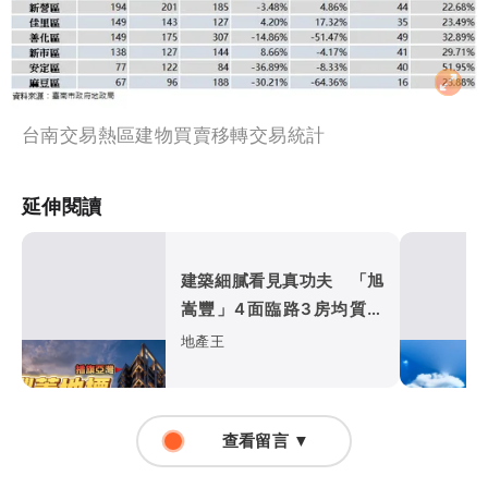
台南交易熱區建物買賣移轉交易統計
延伸閱讀
建築細膩看見真功夫 「旭
嵩豐」4面臨路3房均質打
造亞灣耐震地標
地產王
查看留言 ▼