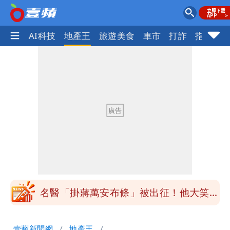
愛美
AI科技
地產王
旅遊美食
車市
打詐
指標企
白海豚「大轉彎」機率非常小！明強度有
變化
楊千霈一打二帶女兒出國 崩潰哭得極狼
狽
白海豚颱風來襲！北市開放3區疏散門紅
黃線停車
白海豚今防豪雨、38度高溫！雙眼牆致
「海豚跳」
名醫「掛蔣萬安布條」被出征！他大笑：
每天看診到半夜
慈濟爆世紀大騙局 AIT發文高級酸！他
壹蘋新聞網
地產王