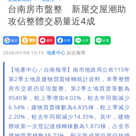
台南房市盤整 新屋交屋潮助
笑：真的很會
白海豚大亂！航空66架次取消、船班39
攻佔整體交易量近4成
航次停航
姜厚任不信嫩女友「辣手摧花」 創演藝
工會最遺憾1事
白海豚勾到「台灣陸地」了！雙眼牆旋
設為
贊助
我要
偏好
壹蘋
爆料
2026/07/08 10:15
地產中心
綜合報導
繞 路徑擺盪
特斯拉衝夜市…猛撞12車！民眾嚇「賓士
救好幾條人命」
他揭日本捐AZ疫苗秘辛「專為台生
【地產中心／台南報導】南市地政局公布115年
第2季土地及建物買賣移轉統計資料，本季整體
產」：終還陳時中清白
白海豚「大轉彎」機率非常小！明強度有
房市交易仍呈現盤整。第2季土地買賣筆數為
9540筆，較上季增加4.02%，較去年同期減少
變化
楊千霈一打二帶女兒出國 崩潰哭得極狼
6.54%；建物買賣棟數為4,835棟，較上季減少
狽
2.20%，較去年同期減少14.35%。其中，建物
辦竣第一次登記後移轉棟數為1,872棟，占全市
建物買賣棟數38.72%，顯示新成屋交屋仍持續