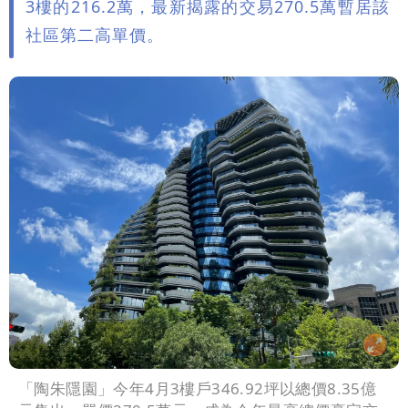
3樓的216.2萬，最新揭露的交易270.5萬暫居該
社區第二高單價。
「陶朱隱園」今年4月3樓戶346.92坪以總價8.35億