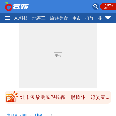
愛美
AI科技
地產王
旅遊美食
車市
打詐
指標企
白海豚不放假「跟巴威差別在這裡」 蔣
萬安：這很清楚標準一致
白海豚颱風掰了！23:30氣象署解除海上
颱風警報
清大校長高為元道歉！赴美求職認了「我
對文化差異理解不足」
HAHABABY帽T日文印成「哈哈鄙卑」
真相曝光直播當下就被問
北市沒放颱風假挨轟 楊植斗：綠委竟不
知道颱風假要有依據
揮別9年演藝圈 女演員當「全職運將」
壹蘋新聞網
地產王