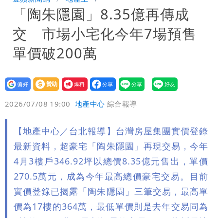
「陶朱隱園」8.35億再傳成
公布收入比拍戲賺更多
白海豚不放假「跟巴威差別在這裡」 蔣
交 市場小宅化今年7場預售
萬安：這很清楚標準一致
白海豚颱風掰了！23:30氣象署解除海上
單價破200萬
颱風警報
設為
贊助
我要
偏好
壹蘋
爆料
2026/07/08 19:00
地產中心
綜合報導
【地產中心／台北報導】台灣房屋集團實價登錄
最新資料，超豪宅「陶朱隱園」再現交易，今年
4月3樓戶346.92坪以總價8.35億元售出，單價
270.5萬元，成為今年最高總價豪宅交易。目前
實價登錄已揭露「陶朱隱園」三筆交易，最高單
價為17樓的364萬，最低單價則是去年交易同為