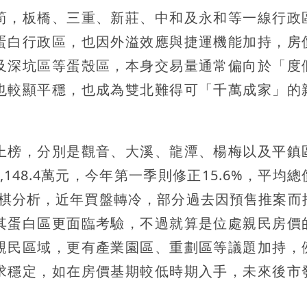
筍，板橋、三重、新莊、中和及永和等一線行政
蛋白行政區，也因外溢效應與捷運機能加持，房
及深坑區等蛋殼區，本身交易量通常偏向於「度
也較顯平穩，也成為雙北難得可「千萬成家」的
上榜，分別是觀音、大溪、龍潭、楊梅以及平鎮
48.4萬元，今年第一季則修正15.6%，平均總
陸毅棋分析，近年買盤轉冷，部分過去因預售推案而
其蛋白區更面臨考驗，不過就算是位處親民房價
親民區域，更有產業園區、重劃區等議題加持，
求穩定，如在房價基期較低時期入手，未來後市