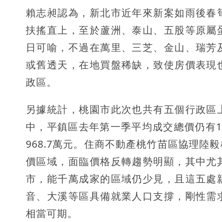
賴志昶認為，新北市近年來新案如雨後春
扶搖直上，至於蘆洲、泰山、五股等原屬
日可喻，不過在萬里、三芝、金山、瑞芳
或舊透天，在地買盤稀缺，致使房價表現
政區。
另據統計，桃園市此次也共有五個行政區
中，平鎮區去年第一季平均成交總價仍有1,1
968.7萬元。住商不動產桃竹苗區協理
價區域，面臨價格反轉趨勢明顯，其中尤
市，能千萬成家的區域仍少見，且這五處
音、大溪等區具備就業人口支撐，剛性需
相當可期。