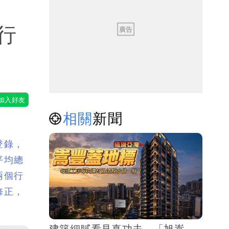
行
相關
新聞
登錄，
平均總
兩個行
修正，
建築細膩看見真功夫 「旭嵩