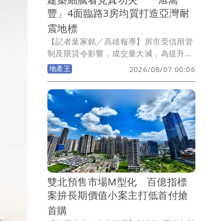
豐」4面臨路3房均質打造亞灣耐
震地標
【記者葉家銘／高雄報導】房市受信用管
制及限貸令影響，成交量大減，為提升買
氣，市場充斥著琳琅滿目行銷手法，然而
地產王
2026/08/07 00:06
對購屋族而言，買房非買菜，如何將預算
放在對的標的物，地段是否具獨特性，產
品力能否保值抗跌，更重要的建商品牌能
否禁得起時間淬鍊，才是購屋依據。在高
雄建商中主打「量少質精」嵩豐建設，延
續過去推案特點，首跨南高雄就選在亞灣
「萬家福量販光華店」旁，推出大樓成屋
案「旭嵩豐」，基地4面臨路，單層4戶均
邊間，九宮格結構搭配日本住友制震，戶
雙北預售市場M型化 百億指標
數單純、最適規模、頂規建材，購屋一次
案拚長期價值小案主打低首付搶
到位。
首購