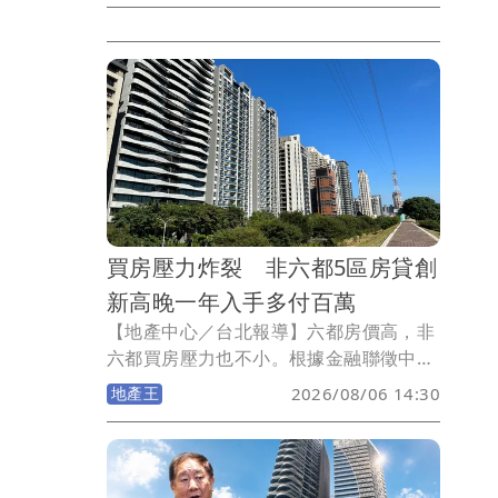
備查制度上路至今，新北市各行政區的
「待售餘屋量」與「累計銷售率」。數據
顯示，新北市全區待售餘屋量已突破1萬8
千戶，其中淡水、三重、林口等重劃區推
案重鎮的賣壓最為顯著，土城、五股的累
計銷售率則雙雙突破8成。
買房壓力炸裂 非六都5區房貸創
新高晚一年入手多付百萬
【地產中心／台北報導】六都房價高，非
六都買房壓力也不小。根據金融聯徵中心
2026年Q1新增房貸資料統計，非六都15
地產王
2026/08/06 14:30
個縣市當中，包括新竹縣、苗栗縣、彰化
縣、嘉義縣及嘉義市，五個縣市平均房貸
金額同步創下歷史新高！房價與房貸壓
力，均為非六都地區中名列前茅！其中，