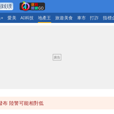
愛美
AI科技
地產王
旅遊美食
車市
打詐
指標
s+
「終於能交代」 捐500萬獎學金延續愛
潮變強」 路徑分歧藏警訊：不利強度維持
與進步觀念
 砸重金再買一整桌卡盒
發布 陸警可能相對低