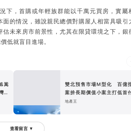
況下，首購或年輕族群能以千萬元買房，實屬
本面的情況，雖說親民總價對購屋人相當具吸引
評估未來房市前景性，尤其在限貸環境之下，銀
總價低就盲目進場。
旭嵩
雙北預售市場M型化 百億
灣耐
案拚長期價值小案主打低首
首購
地產王
查看留言 ▼