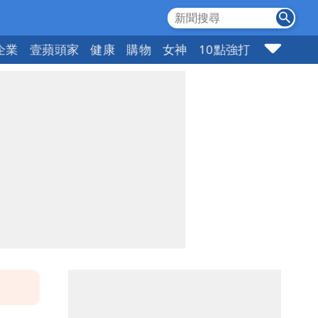
企業
壹蘋頭家
健康
購物
女神
10點強打