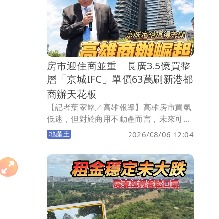
房貸壓力最高的是新竹縣，Q1平均房貸
來到史上新高達1347萬元，增壓幅度也居
冠，晚一年入手就要多負擔131萬元！苗
栗縣負擔也明顯增壓，晚一年同樣多負擔
逾百萬元！
房市迎住商並重 長廣3.5億買整
層「京城IFC」單價63萬刷新港都
商辦天花板
【記者葉家銘／高雄報導】高雄房市買氣
低迷，但對於商用不動產而言，未來可能
如同雨後春筍般一棟棟的出現，而且單價
地產王
2026/08/06 12:04
可能不斷邁向新高！今日上午長廣股份有
限公司發出重訊，以總價約3.495億元，
購入農16特區京城集團位於凹子底森林公
園首排，位於30樓商辦「京城IFC」，含9
個車位每個車位312.2萬元，總面積
547.34坪，換算每坪成交單價63萬元，直
接改寫高雄商辦單價新高紀錄。