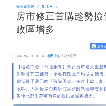
「楊承勳」名字終於公開！被害人父淚喊
壹蘋新聞網
地產王
房市修正首購趁勢撿
白海豚颱風逼近！鄭明典示警「恐遇黑
政區增多
設為偏
2026/05/13 11:10
地產中心
綜合報導
【地產中心／台北報導】全台房市進入盤整
盤整北部三都第一季各行政區平均成交總價
價低於千萬元的「首購天堂」多達十處，相
政區。大家房屋企劃研究室公關襄理賴志昶
致使北部千萬可買房的親民區域再擴大。