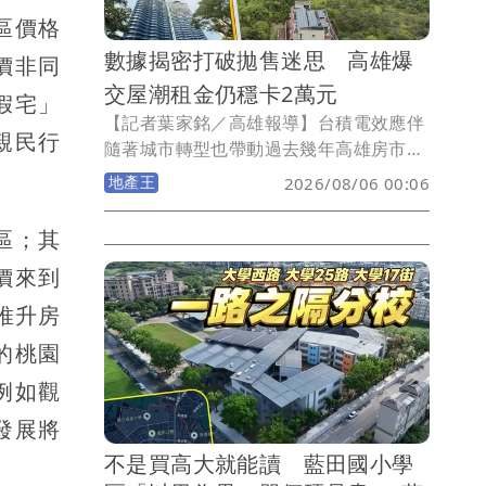
區價格
數據揭密打破拋售迷思 高雄爆
價非同
交屋潮租金仍穩卡2萬元
假宅」
【記者葉家銘／高雄報導】台積電效應伴
親民行
隨著城市轉型也帶動過去幾年高雄房市買
氣，然而隨著央行信用管制導致交易動能
地產王
2026/08/06 00:06
出現大幅衰退，當房仲統計全台將面臨大
交屋潮來臨，高雄租金效應能否支撐，就
區；其
數據而言房東可以鬆一口氣！《壹蘋新聞
價來到
網》統計2023-2026年高雄屋齡2年內新
成屋過戶、大樓出租戶數與租金發現，所
推升房
謂的龐大交屋潮與出租潮均呈現走揚，但
的桃園
近3年租金行情維持在中位數2-2.1萬元盤
整，整體市場呈現相對樂觀態勢。
例如觀
發展將
不是買高大就能讀 藍田國小學