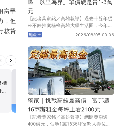
區「以里為界」單價硬是貴1-3萬
元
相當罕
【記者葉家銘／高雄報導】過去十餘年從
力，但
來不缺推案楠梓高雄大學生活圈，今年8
行核貸
月迎來區內第2所小學藍田國小，該校屬
地產王
2026/08/05 00:06
全國首座全鋼構小學，建設經費10.7億
元，佔地2.95公頃，國小有48班，115學
年度招收25班，共計475人；非營利幼兒
園2班學生40人；公托3班學生60人，因
高雄大學屬房市熱區，在台積電效應後吸
引許多科技新貴進駐，而藍田國小校舍剛
完工招生，也吸引許多家長慕名而來，但
指標
新北預售屋餘屋破1.8萬戶 
《壹蘋新聞網》提醒並非高雄大學重劃區
付搶
3507戶賣壓最重五股土城去
內均可就讀藍田國小，須屬藍田里才符合
破8成
獨家｜挑戰高雄最高價 富邦農
地產王
資格，若屬中興與中和里則為援中國小學
區。
16商辦租金每坪上看2100元
【記者葉家銘／高雄報導】總開發額逾
400億元，佔地1萬1636坪富邦人壽位於