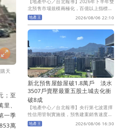
【地產中心／台北報導】2026年下半年雙
北預售市場規模兩極化，百億以上指標案
與50億元以下中小案並立。信義代銷童莉
地產王
2026/08/06 22:10
婷指出，百億大案憑區域亮點與品牌力衝
高房價、賣長期價值；中小案則以小坪
數、低首付催買氣，搶攻首購現金流，
「百億大案仰賴區域亮點、品牌實力與大
型社區規劃，提升產品稀有性與長期持有
價值，支撐高基期房價；50億元以下的中
小型個案則著重小坪數、低首付，以資金
彈性換取購屋可行性，提高買方進場意
首購天
願。」
新北預售屋餘屋破1.8萬戶 淡水
3507戶賣壓最重五股土城去化衝
元；至
破8成
萬里、
【地產中心／台北報導】央行第七波選擇
性信用管制實施後，預售建案銷售速度明
第一季
顯放緩，進而推升預售市場的待售餘屋
地產王
2026/08/06 16:30
53萬
量。永慶房產集團盤點2021年7月預售屋