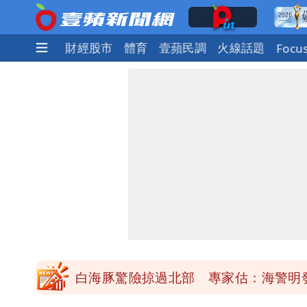
社會
國際
財經股市
體育
壹蘋民調
火線話題
Focu
「楊承勳」名字終於公開！被害人父淚喊
白海豚颱風逼近！鄭明典示警「恐遇黑
高希均辭世享耆壽90歲 畢生推動閱讀
內馬爾開到「寶可夢神包」後徹底入坑
白海豚驚險掠過北部 專家估：海警明