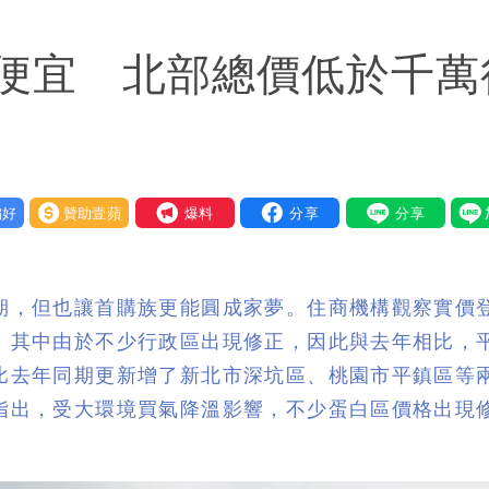
「終於能交代」 捐500萬獎學金延續愛
便宜 北部總價低於千萬
潮變強」 路徑分歧藏警訊：不利強度維持
好
贊助壹蘋
我要爆料
期，但也讓首購族更能圓成家夢。住商機構觀察實價
，其中由於不少行政區出現修正，因此與去年相比，
比去年同期更新增了新北市深坑區、桃園市平鎮區等
指出，受大環境買氣降溫影響，不少蛋白區價格出現