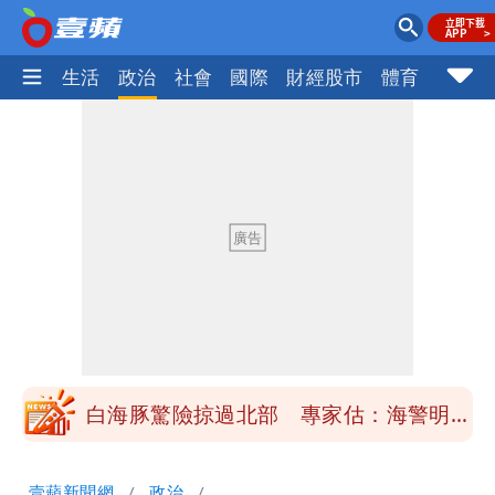
樂時尚
生活
政治
社會
國際
財經股市
體育
壹蘋民
「楊承勳」名字終於公開！被害人父淚喊
「終於能交代」 捐500萬獎學金延續愛
白海豚颱風逼近！鄭明典示警「恐遇黑潮
變強」 路徑分歧藏警訊：不利強度維持
高希均辭世享耆壽90歲 畢生推動閱讀
與進步觀念
內馬爾開到「寶可夢神包」後徹底入坑
砸重金再買一整桌卡盒
白海豚驚險掠過北部 專家估：海警明發
布 陸警可能相對低
「楊承勳」名字終於公開！被害人父淚喊
壹蘋新聞網
政治