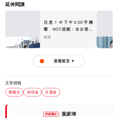
延伸閱讀
注意！今下午2:30手機
響 NCC提醒：全台發送
演習預告
生活
查看留言 ▼
文章標籤
鄭麗文
張惇涵
甘迺迪
葉家瑋
作者簡介