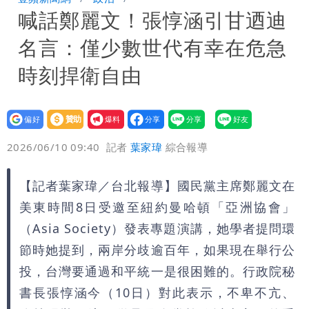
喊話鄭麗文！張惇涵引甘迺迪
「終於能交代」 捐500萬獎學金延續愛
白海豚颱風逼近！鄭明典示警「恐遇黑潮
名言：僅少數世代有幸在危急
變強」 路徑分歧藏警訊：不利強度維持
時刻捍衛自由
設為
贊助
我要
偏好
壹蘋
爆料
2026/06/10 09:40
記者
葉家瑋
綜合報導
【記者葉家瑋／台北報導】國民黨主席鄭麗文在
美東時間8日受邀至紐約曼哈頓「亞洲協會」
（Asia Society）發表專題演講，她學者提問環
節時她提到，兩岸分歧逾百年，如果現在舉行公
投，台灣要通過和平統一是很困難的。行政院秘
書長張惇涵今（10日）對此表示，不卑不亢、