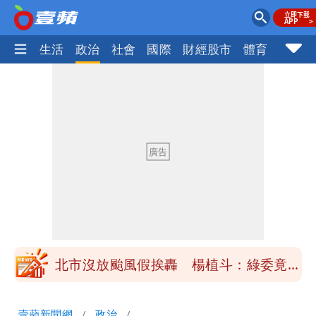
樂時尚
生活
政治
社會
國際
財經股市
體育
壹蘋民
白海豚不放假「跟巴威差別在這裡」 蔣
萬安：這很清楚標準一致
白海豚颱風掰了！23:30氣象署解除海上
颱風警報
清大校長高為元道歉！赴美求職認了「我
對文化差異理解不足」
HAHABABY帽T日文印成「哈哈鄙卑」
真相曝光直播當下就被問
北市沒放颱風假挨轟 楊植斗：綠委竟不
知道颱風假要有依據
揮別9年演藝圈 女演員當「全職運將」
壹蘋新聞網
政治