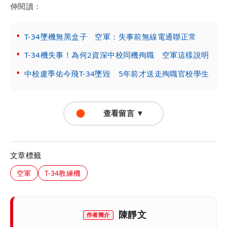
伸閱讀：
T-34墜機無黑盒子 空軍：失事前無線電通聯正常
T-34機失事！為何2資深中校同機殉職 空軍這樣說明
中校盧季佑今飛T-34墜毀 5年前才送走殉職官校學生
查看留言 ▼
文章標籤
空軍
T-34教練機
陳靜文
作者簡介