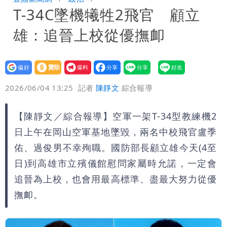
T-34C墜機犧牲2飛官 顧立
公布收入比拍戲賺更多
白海豚不放假「跟巴威差別在這裡」 蔣
雄：追晉上校從優撫卹
萬安：這很清楚標準一致
白海豚颱風掰了！23:30氣象署解除海上
颱風警報
設為
贊助
我要
偏好
壹蘋
爆料
2026/06/04 13:25
記者
陳靜文
綜合報導
【陳靜文／綜合報導】空軍一架T-34型教練機2
日上午在岡山空軍基地墜毀，兩名中校飛官盧季
佑、過俊男不幸殉職。國防部長顧立雄今天(4至
日)到高雄市立殯儀館慰問家屬時允諾，一定會
追晉為上校，也會用最高標準、盡最大努力從優
撫卹。