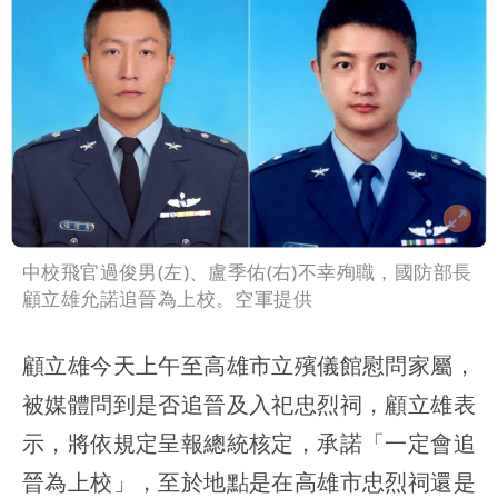
中校飛官過俊男(左)、盧季佑(右)不幸殉職，國防部長
顧立雄允諾追晉為上校。空軍提供
顧立雄今天上午至高雄市立殯儀館慰問家屬，
被媒體問到是否追晉及入祀忠烈祠，顧立雄表
示，將依規定呈報總統核定，承諾「一定會追
晉為上校」，至於地點是在高雄市忠烈祠還是