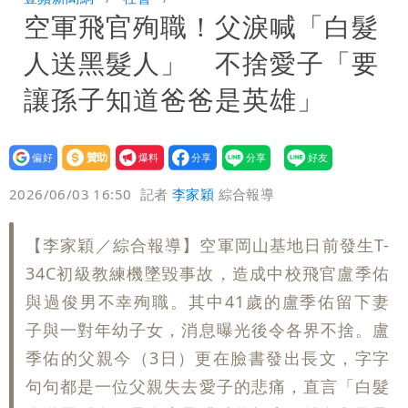
空軍飛官殉職！父淚喊「白髮
手疑學生
中國賣家被踢爆在網購平台「租人頭」
人送黑髮人」 不捨愛子「要
吳欣岱：完美偽裝台灣企業
批綠藉慈濟遭詐「洗記憶」 張彤：疫苗
讓孫子知道爸爸是英雄」
荒3+11台灣人沒有失憶
設為
贊助
我要
偏好
壹蘋
爆料
2026/06/03 16:50
記者
李家穎
綜合報導
【李家穎／綜合報導】空軍岡山基地日前發生T-
34C初級教練機墜毀事故，造成中校飛官盧季佑
與過俊男不幸殉職。其中41歲的盧季佑留下妻
子與一對年幼子女，消息曝光後令各界不捨。盧
季佑的父親今（3日）更在臉書發出長文，字字
句句都是一位父親失去愛子的悲痛，直言「白髮