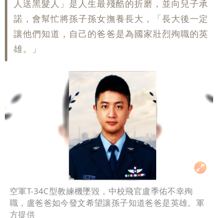
人送黑髮人」是人生最殘酷的折磨，並向兒子承
諾，會幫忙將孫子孫女撫養長大，「長大後一定
讓他們知道，自己的爸爸是為國家壯烈殉職的英
雄。」
空軍T-34C型教練機墜毀，中校飛官盧季佑不幸殉
職，盧爸爸如今發文希望讓孫子知道爸爸是英雄。軍
方提供