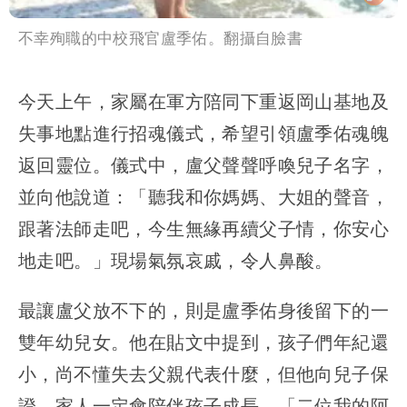
不幸殉職的中校飛官盧季佑。翻攝自臉書
今天上午，家屬在軍方陪同下重返岡山基地及
失事地點進行招魂儀式，希望引領盧季佑魂魄
返回靈位。儀式中，盧父聲聲呼喚兒子名字，
並向他說道：「聽我和你媽媽、大姐的聲音，
跟著法師走吧，今生無緣再續父子情，你安心
地走吧。」現場氣氛哀戚，令人鼻酸。
最讓盧父放不下的，則是盧季佑身後留下的一
雙年幼兒女。他在貼文中提到，孩子們年紀還
小，尚不懂失去父親代表什麼，但他向兒子保
證，家人一定會陪伴孩子成長，「二位我的阿