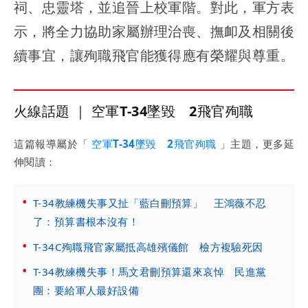
祠、忠靈塔，並追晉上校軍階。對此，軍方表
示，將全力協助家屬辦理治喪、撫卹及相關後
續事宜，讓殉職飛官能獲得應有榮耀與尊重。
火線話題 ｜ 空軍T-34墜毀 2飛官殉職
這篇報導屬於「
空軍T-34墜毀 2飛官殉職
」主題，更多延
伸閱讀：
T-34教練機失事又扯「藍白刪預算」 王鴻薇不忍
了：預算書根本沒有！
T-34C殉職飛官家屬抵高雄殯儀館 檢方複驗死因
T-34教練機失事！馬文君刪預算還來哀悼 民進黨
團：要給軍人最好設備