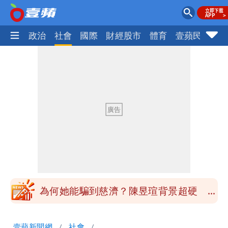
生活
政治
社會
國際
財經股市
體育
壹蘋民調
火
中國賣家被踢爆在網購平台「租人頭」
吳欣岱：完美偽裝台灣企業
批綠藉慈濟遭詐「洗記憶」 張彤：疫苗
荒3+11台灣人沒有失憶
慈濟遭詐｜陳時中要別人道歉 黃建賓：
你敢不敢先面對自己責任
「小英男孩」涉貪洗錢起訴8個月首出
庭 他翻供不認貪污、洗錢
為何她能騙到慈濟？陳昱瑄背景超硬 曾
任政府法律顧問
泰國校園爆槍響！2師中彈亡20人傷 槍
壹蘋新聞網
社會