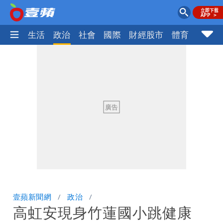
樂時尚
生活
政治
社會
國際
財經股市
體育
壹蘋民
壹蘋新聞網
政治
高虹安現身竹蓮國小跳健康