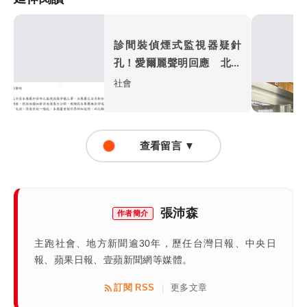
診間裝偵煙式監視器疑針
孔！愛爾麗聲明回應 北市
4分店查無不法
社會
查看留言 ▼
張沛森
作者簡介
主跑社會、地方新聞逾30年，歷任台灣日報、中央日
報、蘋果日報、壹蘋新聞網等媒體。
訂閱 RSS
更多文章
|