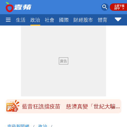
樂時尚
生活
政治
社會
國際
財經股市
體育
壹蘋民
白海豚最快下午海警！大雨襲7縣市 明
恐發陸警
97萬網紅「肥大叔」驚傳猝逝！最後身
影曝 網驚覺不對
違約交割拉警報！金管會擬改制 違約1
次恐圈存
慈濟遭詐10億！律師看聲明揪「3點
怪」：不像被害人
藍昔狂譙擋疫苗 慈濟真變「世紀大騙
局」！網朝聖翻車文笑了
川普出重手！禁中國機器人、逆變器進
壹蘋新聞網
政治