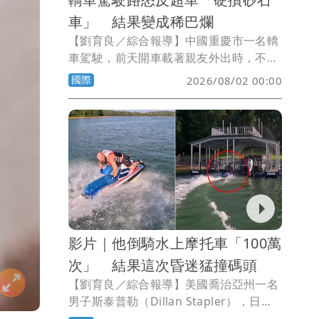
車」 結果變成稀巴爛
【劉育良／綜合報導】中國重慶市一名轎
車駕駛，前天開車載著親友外出時，不滿
一輛砂石車突然切換車道擋路，立即決定
國際
2026/08/02 00:00
反超回來，結果馬上被砂石車撞得支離破
碎，所幸車上人員都沒有生命危險。
影片｜他倒騎水上摩托車「100萬
次」 結果這次昏迷猛撞碼頭
【劉育良／綜合報導】美國喬治亞州一名
男子斯泰普勒（Dillan Stapler），日前
與朋友們一起騎乘水上摩托車時，秀了一