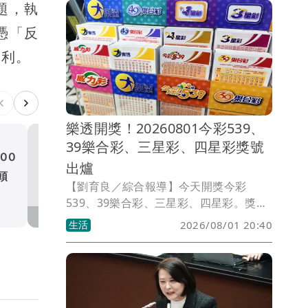
題，執
憑「反
勝利。
樂透開獎！20260801今彩539、
39樂合彩、三星彩、四星彩獎號
00
5月已知苯駢芘超標未通報
出爐
頭
中聯油脂廠長陳明榮改裁羈
【劉育良／綜合報導】今天開獎今彩
見
社會
539、39樂合彩、三星彩、四星彩。獎號
如有誤植，請以開獎單位公告為準。
生活
2026/08/01 20:40