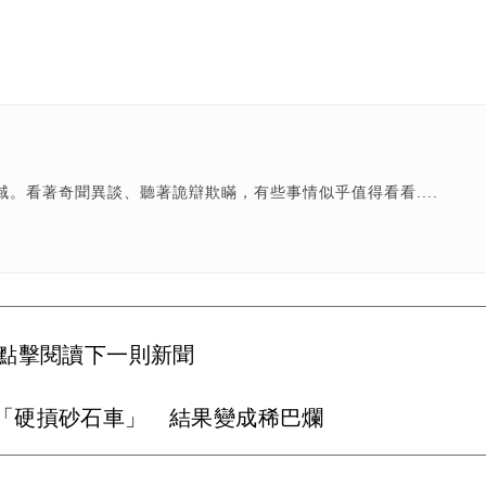
。看著奇聞異談、聽著詭辯欺瞞，有些事情似乎值得看看....
點擊閱讀下一則新聞
「硬摃砂石車」 結果變成稀巴爛