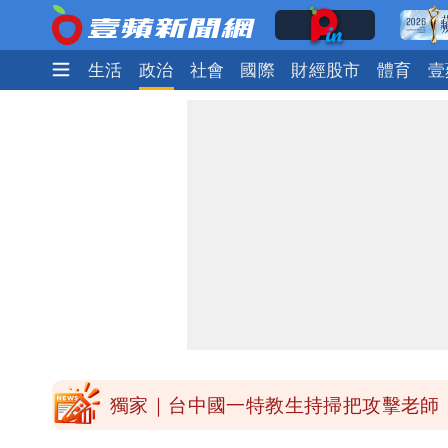
娛樂時尚
生活
政治
社會
國際
財經股市
體育
壹
外送專法上路滿2週！Uber Eats曝外
高希均辭世享耆壽90歲 畢生推動閱讀
內馬爾開到「寶可夢神包」後徹底入坑
白海豚驚險掠過北部 專家估：海警明
獨家｜台中國一特教生持掃把攻擊老師