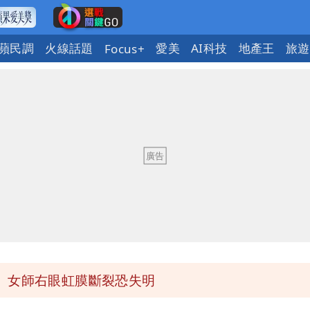
蘋民調
火線話題
愛美
AI科技
地產王
旅遊
Focus+
送員收益變化
與進步觀念
 砸重金再買一整桌卡盒
發布 陸警可能相對低
 女師右眼虹膜斷裂恐失明