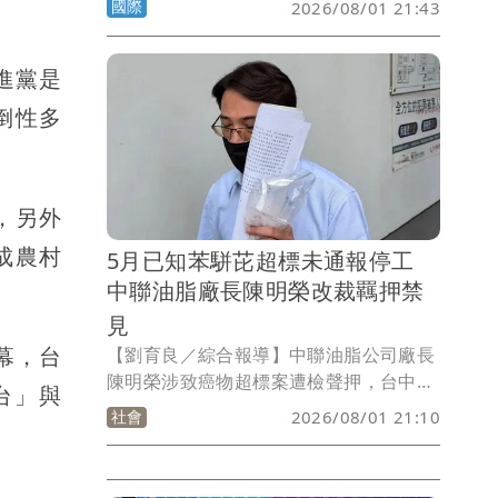
國際
2026/08/01 21:43
手「倒著騎」的特技，想不到竟然騎到直
接撞向碼頭，所幸朋友即時救援，他雖然
進黨是
受傷但已無大礙。
倒性多
，另外
成農村
5月已知苯駢芘超標未通報停工
中聯油脂廠長陳明榮改裁羈押禁
見
幕，台
【劉育良／綜合報導】中聯油脂公司廠長
陳明榮涉致癌物超標案遭檢聲押，台中地
台」與
院認定他今年5月即透過台糖公司得知苯
社會
2026/08/01 21:10
駢芘超標而未停工，今天改裁收押禁見；
食藥署表示，將請地方政府瞭解情形。