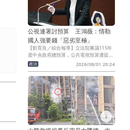
公視連署討預算 王鴻薇：情勒
國人強要錢「惡劣至極」
【劉育良／綜合報導】立法院審議115年
度中央政府總預算，公共電視預算遭提案
凍刪逾10億元，公視、小公視及公視台語
政治
2026/08/01 20:24
台等發起「公視是全體國民的公視，籲請
立委勿凍刪預算」連署。國民黨立委王鴻
薇抨擊，用這種手法「強要」國家預算，
惡劣至極。