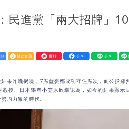
「終於能交代」 捐500萬獎學金延續愛
：民進黨「兩大招牌」1
送員收益變化
與進步觀念
好
贊助壹蘋
我要爆料
投結果昨晚揭曉，7席藍委都成功守住席次，而公投雖
座教授、日本學者小笠原欣幸認為，如今的結果顯示
野勢均力敵的時代。