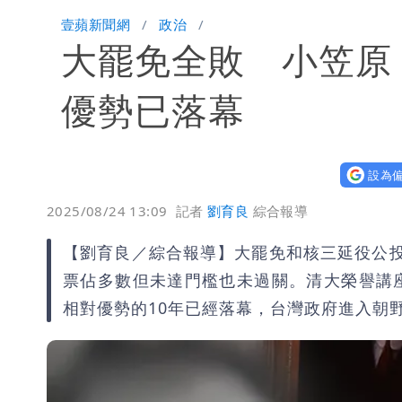
「楊承勳」名字終於公開！被害人父淚喊
壹蘋新聞網
政治
大罷免全敗 小笠原
外送專法上路滿2週！Uber Eats曝外
高希均辭世享耆壽90歲 畢生推動閱讀
優勢已落幕
設為偏
2025/08/24 13:09
記者
劉育良
綜合報導
【劉育良／綜合報導】大罷免和核三延役公
票佔多數但未達門檻也未過關。清大榮譽講
相對優勢的10年已經落幕，台灣政府進入朝