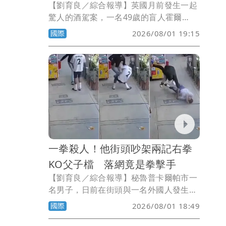
【劉育良／綜合報導】英國月前發生一起
驚人的酒駕案，一名49歲的盲人霍爾
（Anthony Hall），酒後偷開伴侶的汽車
國際
2026/08/01 19:15
出門，憑藉著跟隨大卡車尾燈行駛，竟然
150英里（約241公里）都沒有出車禍。
一拳殺人！他街頭吵架兩記右拳
KO父子檔 落網竟是拳擊手
【劉育良／綜合報導】秘魯普卡爾帕市一
名男子，日前在街頭與一名外國人發生爭
執，上前斥罵對方時，被一記右拳朝臉部
國際
2026/08/01 18:49
重擊，倒地後當場死亡。男子的父親見兒