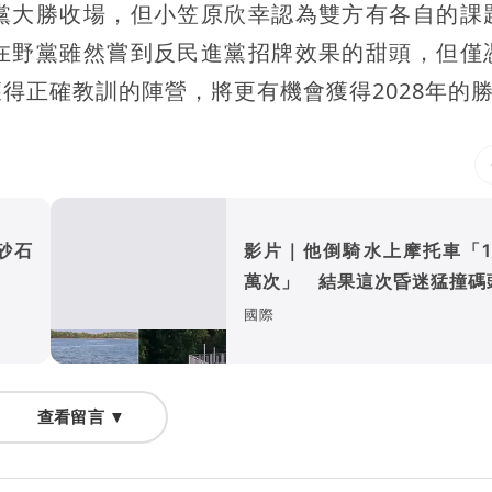
黨大勝收場，但小笠原欣幸認為雙方有各自的課
在野黨雖然嘗到反民進黨招牌效果的甜頭，但僅
得正確教訓的陣營，將更有機會獲得2028年的
砂石
影片｜他倒騎水上摩托車「1
萬次」 結果這次昏迷猛撞碼
國際
查看留言 ▼