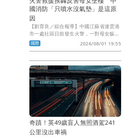
火警救援挨轟反害母女墜樓 中
國消防「只噴水沒氣墊」是這原
因
【劉育良／綜合報導】中國江蘇省連雲港
市一處社區日前發生火警，一對母女躲在
5樓窗外避免被火焰灼燒，消防員到場營
國際
2026/08/01 19:55
救時沒有雲梯、沒有氣墊，只是不斷地朝
窗戶噴水壓制火勢，結果母女在挪動身體
時疑似濕滑失手墜樓，3歲女兒死亡、42
歲母親命危，救援過程引發爭議。5天後
當地消防終於說明原因，強調已經盡力營
救。
奇蹟！英49歲盲人無照酒駕241
公里沒出車禍