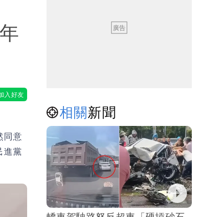
0年
相關
新聞
然同意
民進黨
轎車駕駛路怒反超車「硬摃砂石