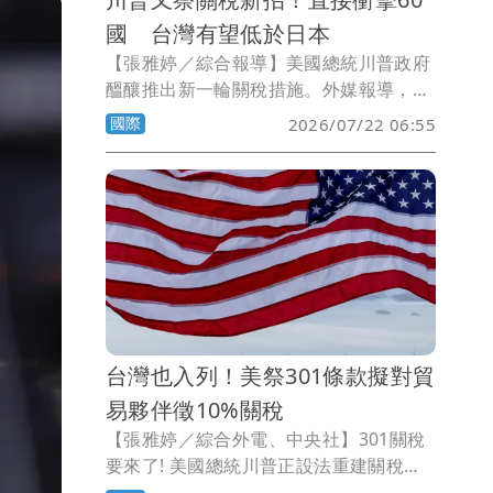
國 台灣有望低於日本
【張雅婷／綜合報導】美國總統川普政府
醞釀推出新一輪關稅措施。外媒報導，美
方最快可能在本週以「強迫勞動」為由，
國際
2026/07/22 06:55
依據《1974年貿易法》第301條，對約60
個經濟體提出新的關稅。其中，台灣建議
適用稅率為10%，日本則為12.5%，台灣
可能享有較低稅率待遇。
台灣也入列！美祭301條款擬對貿
易夥伴徵10%關稅
【張雅婷／綜合外電、中央社】301關稅
要來了! 美國總統川普正設法重建關稅壁
壘，美國貿易代表署（USTR）表示，將