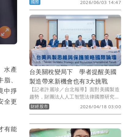
國際
2026/06/03 14:47
對加拿大、墨西哥、歐盟、英國等十餘個
貿易夥伴的進口貨品徵收至少10%的關
稅，台灣也在名單之中，理由是這些商品
涉嫌使用強迫勞動生產。至於中國、印
度、日本、南韓、巴西及瑞士等其他主要
經濟體的商品將被課徵12.5%關稅，預計
7月會舉行相關公聽會。
、水產
台美關稅變局下 學者提醒美國
牛脂、
製造帶來新機會也有3大挑戰
【記者許麗珍／台北報導】面對美國製造
境中掙
趨勢，財團法人人工智慧法律國際研究基
安全更
金會秘書長朱宸佐指出，美國製造固然帶
財經股市
2026/04/18 03:00
來新機會，同時也伴隨高成本、人才短
缺、產業聚落尚未成熟等多重挑戰，台灣
企業赴美布局的同時，也須思考核心技術
才有能
保護、避免人才與資金外流，透過產業園