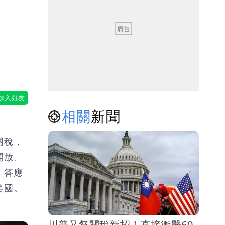
相關
新聞
關稅，
開放、
，答應
美國。
川普又祭關稅新招！直接衝擊60