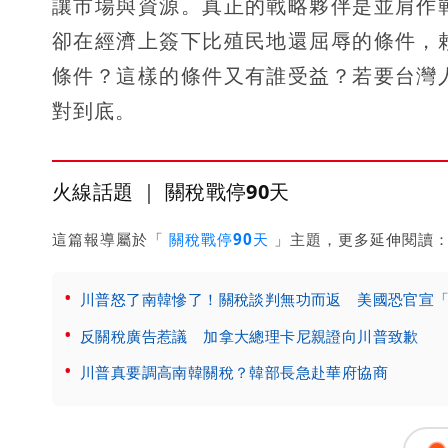
讓市場與資源。真正的戰略夥伴是並肩作
卻在經濟上簽下比殖民地還屈辱的條件，
條件？這樣的條件又有誰受益？若要台灣
對到底。
火線話題 ｜ 關稅戰停90天
這篇報導屬於「
關稅戰停90天
」主題，更多延伸閱讀
川普怒了南韓慘了！關稅談判無功而返 美國恐官宣「
反關稅廣告惹議 加拿大總理卡尼親證向川普致歉
川普真要調高南韓關稅？韓部長急赴華府協商