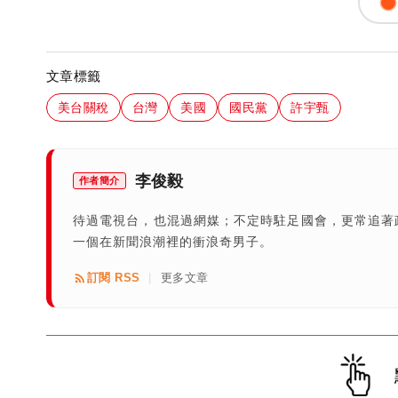
文章標籤
美台關稅
台灣
美國
國民黨
許宇甄
李俊毅
作者簡介
待過電視台，也混過網媒；不定時駐足國會，更常追著
一個在新聞浪潮裡的衝浪奇男子。
訂閱 RSS
更多文章
|