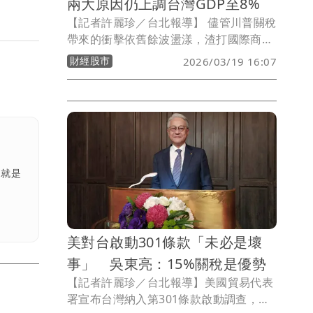
兩大原因仍上調台灣GDP至8%
【記者許麗珍／台北報導】 儘管川普關稅
帶來的衝擊依舊餘波盪漾，渣打國際商業
銀行預估今年全球經濟成長可望維持在
財經股市
2026/03/19 16:07
3.4%穩健水準，另上調台灣2026年GDP
成長預測至8%，渣打分析上調的兩大原
因包括台灣繼續受惠AI蓬勃發展帶動的全
球半導體需求升溫，企業擴大投資進而支
撐台灣出口動能，此外渣打也示警台灣現
況反映出亞洲日益明顯的「雙速經濟」現
象。
，就是
美對台啟動301條款「未必是壞
事」 吳東亮：15%關稅是優勢
【記者許麗珍／台北報導】美國貿易代表
署宣布台灣納入第301條款啟動調查，工