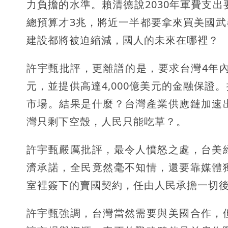
力負擔的水準。賴清德說2030年軍費支出要
總預算才3兆，將近一半都要拿來買美國
建設都將被迫縮減，國人的未來在哪裡？
許宇甄批評，更離譜的是，要求台灣4年內赴美
元，並提供高達4,000億美元的金融保
市場。結果是什麼？台灣產業供應鏈加速
灣只剩下空殼，人民只能吃草？。
許宇甄嚴厲批評，最令人憤怒之處，台美
濟承諾，全民竟然毫不知情，還要靠媒體
室裡簽下的賣國契約，任由人民承擔一切
許宇甄強調，台灣當然需要與美國合作，