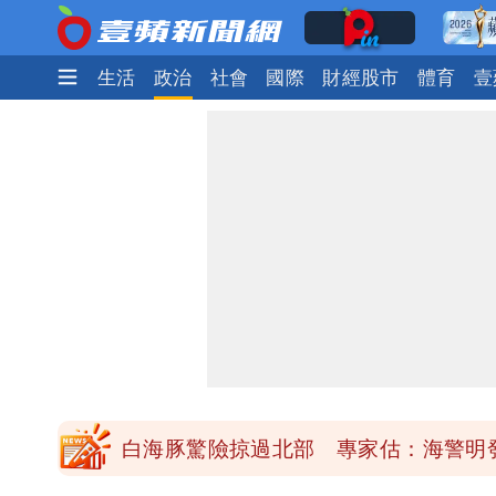
娛樂時尚
生活
政治
社會
國際
財經股市
體育
壹
「楊承勳」名字終於公開！被害人父淚喊
白海豚颱風逼近！鄭明典示警「恐遇黑
高希均辭世享耆壽90歲 畢生推動閱讀
內馬爾開到「寶可夢神包」後徹底入坑
白海豚驚險掠過北部 專家估：海警明
「楊承勳」名字終於公開！被害人父淚喊