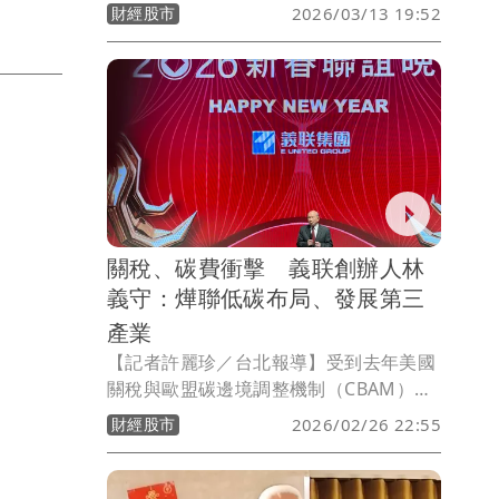
商協進會理事長吳東亮今表示樂觀表示
財經股市
2026/03/13 19:52
「對台灣未必是壞事」，他表示政府先前
與美國簽訂協議，已取得關稅15%不疊加
的成果，若能在此基礎上進一步談判，這
一次的301調查對台灣未必不利。
關稅、碳費衝擊 義联創辦人林
義守：燁聯低碳布局、發展第三
產業
【記者許麗珍／台北報導】受到去年美國
關稅與歐盟碳邊境調整機制（CBAM）上
路影響，義联集團創辦人林義守表示客戶
財經股市
2026/02/26 22:55
客戶觀望氣氛濃厚衝擊鋼鐵業，好在集團
早有布局，燁聯與中鋼集團展開最大規模
合作，於近年推動百億級生產線大改造，