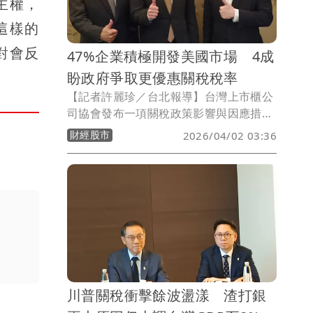
主權，
這樣的
對會反
47%企業積極開發美國市場 4成
盼政府爭取更優惠關稅稅率
【記者許麗珍／台北報導】台灣上市櫃公
司協會發布一項關稅政策影響與因應措施
調查，調查顯示47%企業積極開發美國市
財經股市
2026/04/02 03:36
場，對中國大陸市場關注僅23%企業且正
在減少；42%受訪企業希望政府建立制度
化跨部會協調機制，40%希望政府協助爭
取美國提供更優惠的關稅稅率。
川普關稅衝擊餘波盪漾 渣打銀