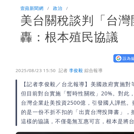
壹蘋新聞網
政治
白海豚颱風逼近！鄭明典示警「恐遇黑
美台關稅談判「台灣
轟：根本殖民協議
設為偏
2025/08/23 15:50
記者
李俊毅
綜合報導
【記者李俊毅／台北報導】美國政府實施對
但目前對台實施「暫時性關稅」20%。對此
台灣企業赴美投資2500億，引發國人譁然
的是一份不折不扣的「出賣台灣投降書」，
這樣的協議，不僅毫無互惠可言，根本是將