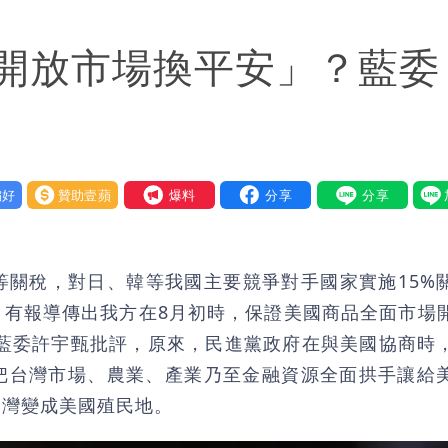
潮變強」 路徑分歧藏警訊：不利強度維持
開放市場換平安」？藍委
好
贊助壹蘋
我要爆料
等關稅，對日、韓等我國主要競爭對手國家實施15%
，有報導傳出我方在8月初時，保證美國商品全面市場
。藍委許宇甄批評，原來，民進黨政府在與美國協商時
把台灣市場、農業、產業乃至金融資源全面拱手讓給
台灣變成美國殖民地。