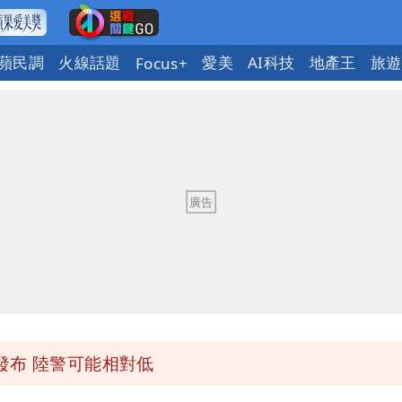
蘋民調
火線話題
愛美
AI科技
地產王
旅遊
Focus+
「終於能交代」 捐500萬獎學金延續愛
潮變強」 路徑分歧藏警訊：不利強度維持
與進步觀念
 砸重金再買一整桌卡盒
發布 陸警可能相對低
「終於能交代」 捐500萬獎學金延續愛