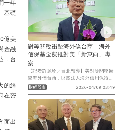
們一年
區與產業聚落整體規劃，強化供應鏈協作
能力，降低企業各自為戰、單打獨鬥風
、基礎
險，才能維持長期競爭優勢。
0億美
對等關稅衝擊海外僑台商 海外
與金融
信保基金擬推對美「新東向」專
益，台
案
【記者許麗珍／台北報導】美對等關稅衝
擊海外僑台商，財團法人海外信用保證基
大的經
金董事長侯立洋表示，去年9月開辦的美
財經股市
2026/04/09 03:49
國對等關稅專案貸款信用保證已有7家台
府在密
商申貸200萬美元，未來擬比照新南向政
策，推出對美「新東向」專案。此外今年
5月起變更保證手續費計收方式，以保證
餘額計收，明確訂定退費機制。
方面出