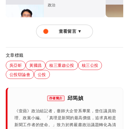
就跪下？
政治
查看留言 ▼
文章標籤
吳亞昕
黃國昌
核三重啟公投
核三公投
公投辯論會
公投
邱筠媜
作者簡介
《壹蘋》政治組記者，臺師大企管系畢業，曾任議員助
理、政黨小編。 「真理是新聞的最高價值，追求真相是
新聞工作者的使命。」致力於將嚴肅政治議題轉化為清