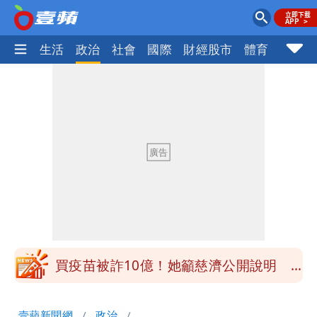
樂時尚
生活
政治
社會
國際
財經股市
體育
壹蘋民
慈濟被騙10億！陳時中一語成讖 王必
勝：時間久看出睿智
白海豚今下午2點半發海警！陸警機率最
高是這縣市
關之琳爆「奶孫戀」愛上小36歲男模
她親發聲回應了
兆基風暴｜前董座李建成今被檢調約談
最快今晚移送北檢複訊
買疫苗被詐10億！她籲慈濟公開說明
捐款人有權知真相
蔡英文變「台東蔡主委」嚇壞一堆人！他
壹蘋新聞網
政治