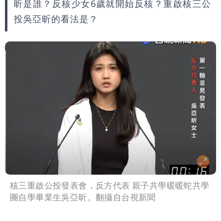
昕是誰？反核少女6歲就開始反核？重啟核三公
高是這縣市
投吳亞昕的看法是？
核三重啟公投發表會，反方代表 親子共學暖暖蛇共學
團自學畢業生吳亞昕。翻攝自台視新聞