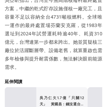
吳亞昕指出，台灣至今無高階核廢料最終處置
方案，中繼的乾式貯存設施僅核一廠完工，且
容量不足以容納全台4731噸核燃料。全球唯
一運作的最終處置場芬蘭安克羅，從1983年
選址到2024年試營運耗時逾40年、耗資310
億元，台灣連第一步都未跨出。她並質疑核三
廠位於活躍斷層帶、設備老舊，就算重啟也需
多年檢修與提升耐震係數，無法解決眼前能源
需求。
延伸閱讀
吳乃仁欠1.7億「只關12
天」 黃國昌：錢沒還台糖