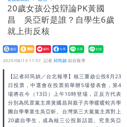
20歲女孩公投辯論PK黃國
驚：戰局變五五波
白海豚颱風攪局父親節！明雨量「紅到發
昌 吳亞昕是誰？自學生6歲
紫」
女律師詐慈濟10億 坐擁232公斤黃金仍
就上街反核
接案！同業酸：我輩楷模
明金成離世留下雙胞胎 4歲兒與老師一
設為
贊助
我要
段對話催淚
演習登場！搭雙鐵、航班3大注意事項快
偏好
壹蘋
爆料
2025/08/13 11:57
記者
邱筠媜
綜合報導
看
慈濟遭詐10.6億！網紅揪聲明「疑點重
【記者邱筠媜／台北報導】核三重啟公投8月23
重」 1細節避而不談
蔣萬安民調只贏5％「現任優勢去哪？」
日投票，中選會在投票前舉辦5場發表會，第4
媒體人嘆：真的該緊張了
97萬網紅「肥大叔」驚傳猝逝！最後身
場將在今（13日）上午10時登場，正反方代表
分別為民眾黨主席黃國昌與親子共學暖暖蛇共學
影曝 網驚覺不對
慈濟被騙10億！陳時中一語成讖 王必
團自學畢業生吳亞昕。台灣第三大黨黨主席對上
20歲自學生，成為核三公投新話題。究竟吳亞
勝：時間久看出睿智
白海豚今下午2點半發海警！陸警機率最