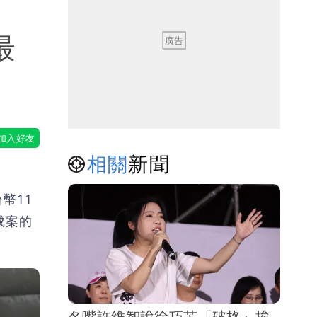
最
相關
新聞
幣11
成案的
名嘴許維智說徐巧芯「破格」挨