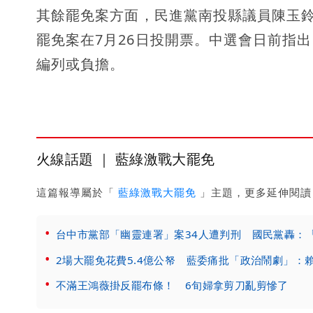
其餘罷免案方面，民進黨南投縣議員陳玉鈴
罷免案在7月26日投開票。中選會日前指
編列或負擔。
火線話題 ｜ 藍綠激戰大罷免
這篇報導屬於「
藍綠激戰大罷免
」主題，更多延伸閱讀
台中市黨部「幽靈連署」案34人遭判刑 國民黨轟：
2場大罷免花費5.4億公帑 藍委痛批「政治鬧劇」：
不滿王鴻薇掛反罷布條！ 6旬婦拿剪刀亂剪慘了