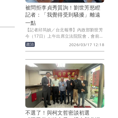
者即時支援、青少年福利、人本交通與公
被問拒李貞秀質詢！劉世芳怒瞪
共美學。黃申棟和林廷翰直言，未來有機
記者：「我覺得受到騷擾」離遠
會將邀謝國樑、林沛祥站台，力拚藍白席
次最大化，贏回基隆議長席次。跨黨派的
一點
合作，展現藍白合作最高示範，開創基隆
【記者邱筠媜／台北報導】內政部劉世芳
政治新局。
今（17日）上午出席立法院院會，會前媒
體詢問昨日拒絕接受民眾黨立委李貞秀質
政治
2026/03/17 12:18
詢等問題，不過，劉世芳一臉不悅，還有
記者疑似觸碰到劉世芳，劉世芳轉頭怒瞪
記者說，「離遠一點，我覺得受到騷
擾。」
不選了！與柯文哲密談初選