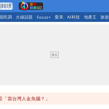
蘋民調
火線話題
愛美
AI科技
地產王
旅遊
Focus+
口」 徐巧芯：民進黨當年刻意阻擋
了」 26歲女兒：震驚神奇
度焚風
臣「當台灣人金魚腦？」