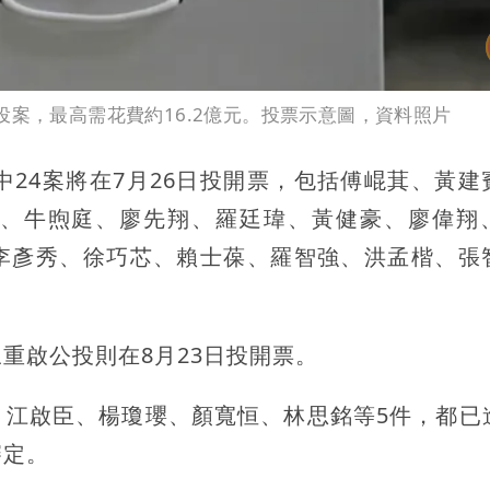
投案，最高需花費約16.2億元。投票示意圖，資料照片
中24案將在7月26日投開票，包括傅崐萁、黃建
、牛煦庭、廖先翔、羅廷瑋、黃健豪、廖偉翔
李彥秀、徐巧芯、賴士葆、羅智強、洪孟楷、張
重啟公投則在8月23日投開票。
、江啟臣、楊瓊瓔、顏寬恒、林思銘等5件，都已
審定。