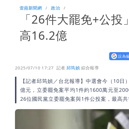
肥大叔猝逝！競爭對手「丟丟妹」13字
壹蘋新聞網
政治
「26件大罷免+公
Uber Eats違法偷錢！外送員得自己
「民間買到1500萬劑BNT補疫苗缺
高16.2億
47歲婦腹痛就醫才知懷孕「1小時後生
設為偏
2025/07/10 17:27
記者
邱筠媜
綜合報導
【記者邱筠媜／台北報導】中選會今（10日
億元，立委罷免案平均1件約1600萬元至20
26位國民黨立委罷免案與1件公投案，最高共需