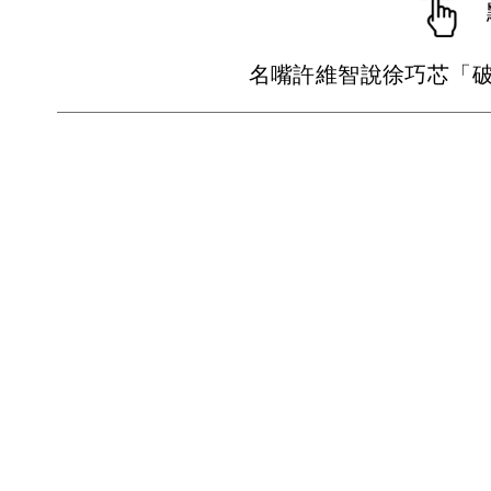
名嘴許維智說徐巧芯「