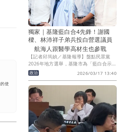
樂稅，活化文化資產、吸引青年回流；結
合西岸優勢，打造低碳、高產值精緻觀光
及24小時郵輪經濟圈。呂承祐強調，「文
化是城市的靈魂」，因此希望推動廢除娛
獨家｜基隆藍白合4先鋒！謝國
樂稅，釋放基隆文化與觀光潛力。同時，
樑、林沛祥子弟兵投白營選議員
他倡議基隆「東客西住」理念，將中山區
從貨物後勤區轉型為優質居住區，引進企
航海人跟醫學高材生也參戰
業與商圈，勾勒兼具文化、生活與產業的
【記者邱筠媜／基隆報導】盤點民眾黨
城市新願景。
2026年地方選舉，基隆市為「藍白合示範
區」，國民黨籍基隆市長謝國樑、民眾黨
政治
2026/03/17 13:40
籍基隆副市長邱佩琳的合作被譽為「基隆
者的使
模式」。議員選舉層面，藍白合作推出四
大戰將，包括民眾黨基隆市黨部新聞部主
任「海王子」李文耀、年僅24歲的基市府
前發言人林廷翰、藍委林沛祥秘書黃申
棟，及前民眾黨基隆市中山區主任呂承
祐，背景橫跨發言人、航海、醫學等領
域。四人各自拋出城市治理藍圖，包括長