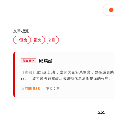
文章標籤
中選會
罷免
公投
邱筠媜
作者簡介
《壹蘋》政治組記者，臺師大企管系畢業，曾任議員助
命。」致力於將嚴肅政治議題轉化為清晰易懂的報導。
訂閱 RSS
更多文章
|