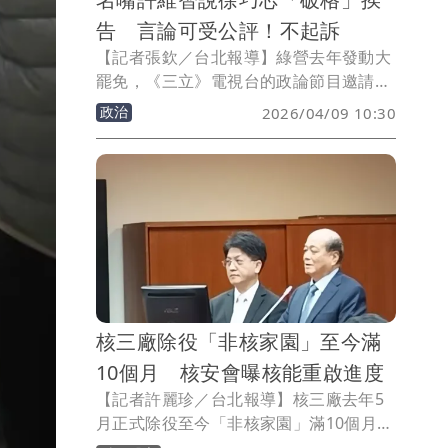
告 言論可受公評！不起訴
【記者張欽／台北報導】綠營去年發動大
罷免，《三立》電視台的政論節目邀請名
嘴許維智等人就罷免案評論，許維智則在
政治
2026/04/09 10:30
節目中指藍營立委徐巧芯「破格」，徐巧
芯認為許維智是在罵她，憤而控告許妨害
名譽，許則聲稱所謂的「破格」是「破格
晉升」、「破格錄取」的正面意思，並沒
有辱罵徐的意思，北檢調查認定，許是針
對罷免案評論，徐又是立委，其言論為可
受公評之事，既使提到徐女婚嫁與罷免案
無關，也無法認定有貶損徐的名譽及人格
權，今以罪嫌不足對許不起訴處分。
核三廠除役「非核家園」至今滿
10個月 核安會曝核能重啟進度
【記者許麗珍／台北報導】核三廠去年5
月正式除役至今「非核家園」滿10個月，
外界關切核二、核三何時重啟，核安會今