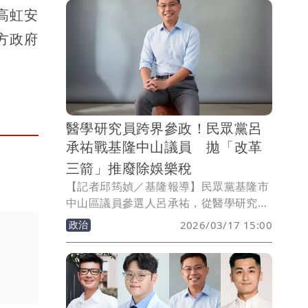
眾黨總召陳清龍指出，被提名人未獲同意
高虹安
就應該「另提他人」，不知道卓榮泰是在
方政府
羞辱國會還是自己，「請問行政院的幕僚
沒提醒院長嗎？還是法律在卓大院長眼中
是想遵守就遵守？」
醫學研究員跨界參政！民眾黨呂
承祐戰基隆中山議員 拋「改革
三箭」推廢除娛樂稅
【記者邱筠媜／基隆報導】民眾黨基隆市
中山區議員參選人呂承祐，從醫學研究員
跨足政壇，談及參選動機，呂承祐接受
政治
2026/03/17 15:00
《壹蘋》訪問表示，藍綠對峙常使政黨極
端化，民眾黨的中間路線，讓青年、新住
民與壯世代的需求都能被看見。政見方
面，呂承祐拋出「改革三箭」，推動人本
交通、改善排水與居住安全；爭取廢除娛