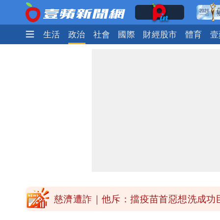
娛樂時尚
生活
政治
社會
國際
財經股市
體育
壹
「民間買到1500萬劑BNT補疫苗缺
47歲婦腹痛就醫才知懷孕「1小時後生
白海豚進逼！明日降雨熱區曝 今現37
白海豚增強了！首波海警範圍曝光
慈濟遭詐｜他斥：擋疫苗首惡想洗成功