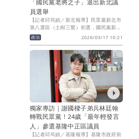
「國民黨老將之子」退出新北議
員選舉
【記者邱筠媜／新北報導】民眾黨新北市
第八選區（土樹三鶯）初選，國民黨新北
市議員黃永昌的兒子黃承鋒初選民調以
政治
2026/03/17 10:21
9.3%的差距落敗給黨代表吳亞倫，黃承鋒
上個月表示，他對這次初選的執行過程仍
有部分疑問，提出「複查申請」。不過，
黃承峰昨（16日）晚間發文指出，很高興
能與柯文哲以及黃國昌交流，彼此交換了
許多想法，在審慎思考後，他決定放棄參
選本年度新北市議員選舉，接下來他會繼
續在黃永昌議員的服務處活躍。
獨家專訪｜謝國樑子弟兵林廷翰
轉戰民眾黨！24歲「最年輕發言
人」參選基隆中正區議員
【記者邱筠媜／基隆報導】基隆市政府前