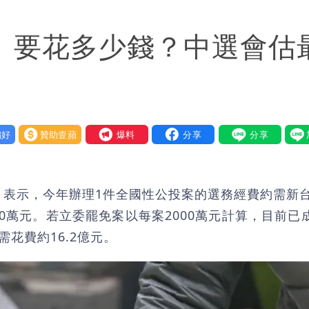
悼念
投」要花多少錢？中選會估
檢舉 停用誰負責？
口」 徐巧芯：民進黨當年刻意阻擋
了」 26歲女兒：震驚神奇
好
贊助壹蘋
我要爆料
）表示，今年辦理1件全國性公投案的選務經費約需新台
00萬元。若立委罷免案以每案2000萬元計算，目前已
花費約16.2億元。