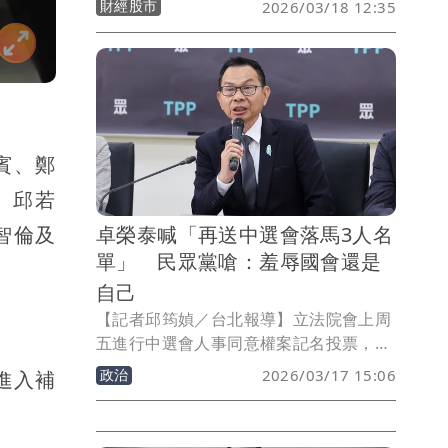
財經股市
2026/03/18 12:35
於立院表示，依經濟部對外說明，台電預
定3月底前先提出核三廠再運轉計畫，並
於自主安檢後，再提出老化評估等技術報
告；核二廠則配合乾貯設施作業自主安全
檢查。
賓、鄭
、邱若
智倫及
卓榮泰喊「再送中選會落馬3人名
單」 民眾黨嗆：羞辱國會還是
自己
【記者邱筠媜／台北報導】立法院會上周
五進行中選會人事同意權案記名投票，國
民黨團、民眾黨團聯手封殺中選會委員被
政治
2026/03/17 15:06
進入補
提名人胡博硯、黃文玲、陳宗義，行政院
長卓榮泰今（17日）表示，要再送一次3
人名單，並批評在野黨無誠信。對此，民