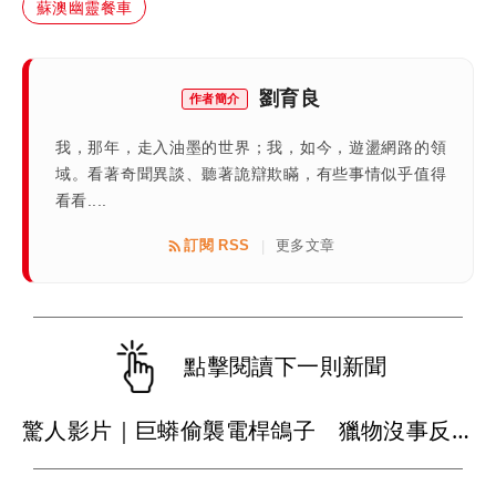
蘇澳幽靈餐車
劉育良
作者簡介
我，那年，走入油墨的世界；我，如今，遊盪網路的領
域。看著奇聞異談、聽著詭辯欺瞞，有些事情似乎值得
看看....
訂閱 RSS
更多文章
|
點擊閱讀下一則新聞
驚人影片｜巨蟒偷襲電桿鴿子 獵物沒事反而獵手掛了