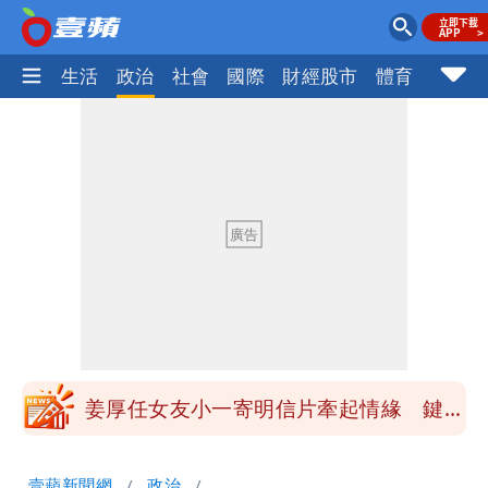
樂時尚
生活
政治
社會
國際
財經股市
體育
壹蘋民
大爆發！3颱風+1熱帶低壓 專家逐一分
析對台影響
吳子嘉斷言：綠營「這縣市」恐一屍五
命！她穩贏
方志友、楊銘威真的離婚了！全聲明曝光
「無法再做情人」
「南卡」最快今生成 挑戰4颱同框！1
週雨越下越大
姜厚任女友小一寄明信片牽起情緣 鍵盤
柯南揪5破綻
狗仔直擊｜郭書瑤隨興打扮要價破10
壹蘋新聞網
政治