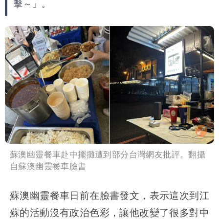
擊～」。
已知輸了…無奈又不平
大爆發！3颱風+1熱帶低壓 專家逐一分
析對台影響
吳子嘉斷言：綠營「這縣市」恐一屍五
命！她穩贏
蘇澳幽靈餐車赴中擺攤遭到部分台灣網友批評。翻攝
自蘇澳幽靈餐車臉書
蘇澳幽靈餐車日前在臉書發文，表示這次到江
蘇的活動沒有政治色彩，讓他改變了很多對中