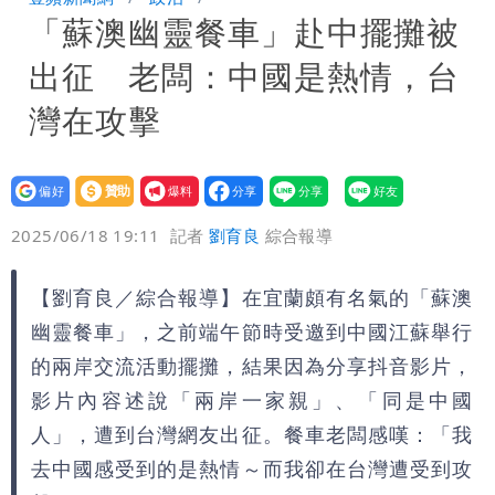
「蘇澳幽靈餐車」赴中擺攤被
萬 素顏進擊新生活圈（壹蘋10點強
騙慈濟10億！無良女律師曾宣導反詐
出征 老闆：中國是熱情，台
打）
嗆被害者「愚痴」超諷刺
鄭朝方曬3人合照 網友一看秒懂：竹北
灣在攻擊
接班人「終於有消息了」
台玻夫人長子最後9年很痛苦 親友批徐
設為
贊助
我要
莉玲「冷血媽媽」
35歲早餐不吃鐵板麵？釣出一票人點
偏好
壹蘋
爆料
2025/06/18 19:11
記者
劉育良
綜合報導
頭 辦公室全是「1聲音」
班鐵翔誇姜厚任女友跟他學演戲表現優
【劉育良／綜合報導】在宜蘭頗有名氣的「蘇澳
異 網笑：老師好像提油救火了
「民進黨有她裸照？」黃智賢回嗆：國民
幽靈餐車」，之前端午節時受邀到中國江蘇舉行
黨墮落還不准人說
13子女擠10坪屋 媽傳返家：我很愛孩
的兩岸交流活動擺攤，結果因為分享抖音影片，
影片內容述說「兩岸一家親」、「同是中國
子...請還我們平靜
氣象女神累了？白海豚報成「白沙屯」
人」，遭到台灣網友出征。餐車老闆感嘆：「我
去中國感受到的是熱情～而我卻在台灣遭受到攻
本尊：懊惱到現在
陳時中選前夜「淋雨道歉」 王必勝認：