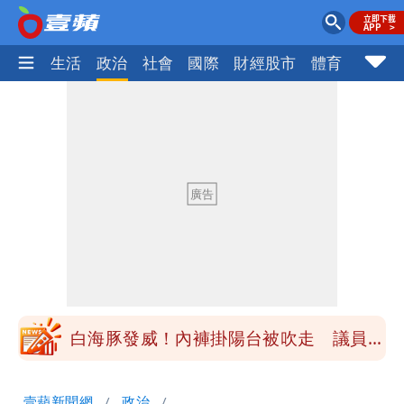
樂時尚
生活
政治
社會
國際
財經股市
體育
壹蘋民
民間採購BNT源頭 鄭運鵬：有群人故意
「洗腦台灣人兩觀念」
「琵鷺」颱風生成！三颱共舞路徑曝光
揮別9年演藝圈 女演員當「全職運將」
公布收入比拍戲賺更多
他二刷《蜘蛛人》一路劇透 周圍觀眾氣
炸開扁
白海豚發威！內褲掛陽台被吹走 議員神
回1句笑翻10萬人
桃園又要大停水！最長一早到晚上七點都
壹蘋新聞網
政治