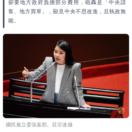
卻要地方政府負擔部分費用，砲轟是「中央請
客、地方買單」，顯見中央不思改進，且執政無
能。
國民黨立委張嘉郡。莊宗達攝