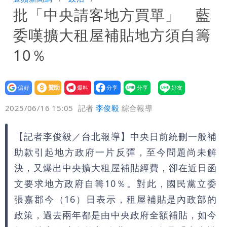
批「中央請客地方買單」 藍
沒水用
民間採購BNT源頭 鄭運鵬：有群人故意
委嘆擴大租屋補貼地方須自籌
「洗腦台灣人兩觀念」
「琵鷺」颱風生成！三颱共舞路徑曝光
10％
設為
贊助
我要
偏好
壹蘋
爆料
2025/06/16 15:05
記者
李俊毅
綜合報導
【記者李俊毅／台北報導】中央日前統刪一般補
助款引起地方政府一片反彈，至今問題尚未解
決，又爆出中央擴大租屋補貼經費，卻在近日函
文要求地方政府自籌10％。對此，國民黨立委
張嘉郡今（16）日表示，租屋補貼是內政部的
政策，過去兩年都是由中央政府全額補貼，如今