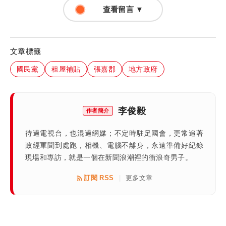
查看留言 ▼
文章標籤
國民黨
租屋補貼
張嘉郡
地方政府
李俊毅
作者簡介
待過電視台，也混過網媒；不定時駐足國會，更常追著
政經軍聞到處跑，相機、電腦不離身，永遠準備好紀錄
現場和專訪，就是一個在新聞浪潮裡的衝浪奇男子。
訂閱 RSS
更多文章
|