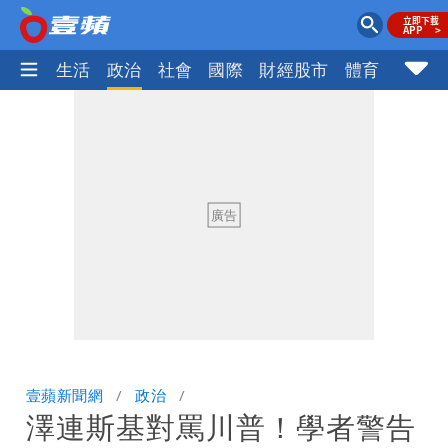
樂時尚
生活
政治
社會
國際
財經股市
體育
壹蘋民
壹蘋新聞網
政治
澤連斯基對罵川普！學者警告