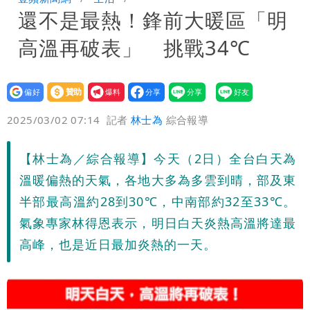
還不是最熱！鋒前大暖區「明
「終於能交代」 捐500萬獎學金延續愛
白海豚颱風逼近！鄭明典示警「恐遇黑潮
高溫再破表」 挑戰34℃
變強」 路徑分歧藏警訊：不利強度維持
設為
贊助
我要
偏好
壹蘋
爆料
2025/03/02 07:14
記者
林士為
綜合報導
【林士為／綜合報導】今天（2日）全台白天為
溫暖偏熱的天氣，各地大多為多雲到晴，部及東
半部最高溫約28到30℃，中南部約32至33℃。
氣象專家林得恩表示，明日白天炎熱高溫將達最
高峰，也是近日最加炎熱的一天。