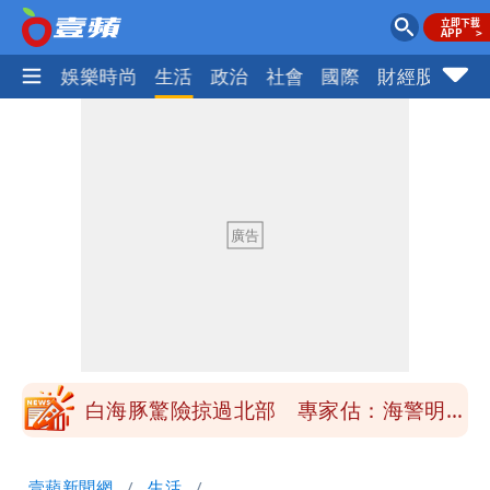
熱門
娛樂時尚
生活
政治
社會
國際
財經股市
體
「楊承勳」名字終於公開！被害人父淚喊
「終於能交代」 捐500萬獎學金延續愛
白海豚颱風逼近！鄭明典示警「恐遇黑潮
變強」 路徑分歧藏警訊：不利強度維持
高希均辭世享耆壽90歲 畢生推動閱讀
與進步觀念
內馬爾開到「寶可夢神包」後徹底入坑
砸重金再買一整桌卡盒
白海豚驚險掠過北部 專家估：海警明發
布 陸警可能相對低
「楊承勳」名字終於公開！被害人父淚喊
壹蘋新聞網
生活