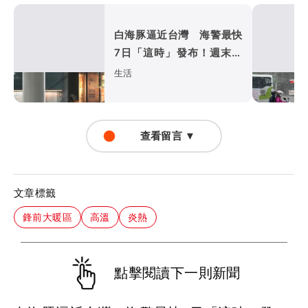
白海豚逼近台灣 海警最快
7日「這時」發布！週末北
部山區防豪雨
生活
查看留言 ▼
文章標籤
鋒前大暖區
高溫
炎熱
點擊閱讀下一則新聞