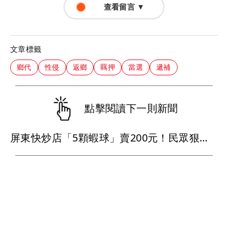
查看留言 ▼
文章標籤
鄉代
性侵
返鄉
羈押
當選
遞補
點擊閱讀下一則新聞
屏東快炒店「5顆蝦球」賣200元！民眾狠酸超蝦 業者喊冤