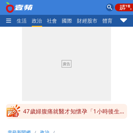
樂時尚
生活
政治
社會
國際
財經股市
體育
壹蘋民
「民間買到1500萬劑BNT補疫苗缺
口」 徐巧芯：民進黨當年刻意阻擋
高鐵「半導體列車」開跑！1招可拿優惠
券
陳妍希9歲兒暴風抽高 帥氣正面曝遺傳
父母好基因
白海豚颱風大亂！虎航10航班異動 日
韓都受影響
47歲婦腹痛就醫才知懷孕「1小時後生
了」 26歲女兒：震驚神奇
白海豚進逼！明日降雨熱區曝 今現37
壹蘋新聞網
政治