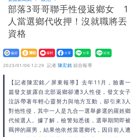
部落3哥哥聯手性侵返鄉女 1
度焚風
白海豚增強了！首波海警範圍曝光
人當選鄉代收押！沒就職將丟
慈濟遭詐｜他斥：擋疫苗首惡想洗成功臣
資格
「當台灣人金魚腦？」
肥大叔猝逝！競爭對手「丟丟妹」13字
設為
贊助
我要
悼念
Uber Eats違法偷錢！外送員得自己檢
偏好
壹蘋
爆料
2023/01/06 12:29
記者
陳宏銘
綜合報導
舉 停用誰負責？
「民間買到1500萬劑BNT補疫苗缺
【記者陳宏銘／屏東報導】去年11月，臉書一
口」 徐巧芯：民進黨當年刻意阻擋
高鐵「半導體列車」開跑！1招可拿優惠
篇發文披露自北部返鄉卻遭3人性侵，發文女子
券
泣訴帶著年輕心靈努力與地方互動，卻引來3人
對他性侵，其中一人是九合一選舉參選的羅姓鄉
代候選人。據了解，檢警知悉後，選舉期間即被
羈押的羅男，結果他依然當選鄉代，因目前人遭