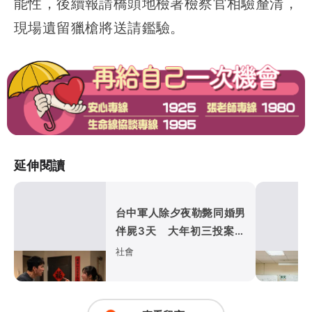
能性，後續報請橋頭地檢署檢察官相驗釐清，
現場遺留獵槍將送請鑑驗。
延伸閱讀
台中軍人除夕夜勒斃同婚男
伴屍3天 大年初三投案！
家暴殺人罪起訴
社會