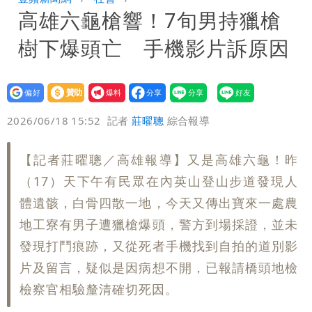
高雄六龜槍響！7旬男持獵槍
「終於能交代」 捐500萬獎學金延續愛
白海豚颱風逼近！鄭明典示警「恐遇黑潮
樹下爆頭亡 手機影片訴原因
變強」 路徑分歧藏警訊：不利強度維持
設為
贊助
我要
偏好
壹蘋
爆料
2026/06/18 15:52
記者
莊曜聰
綜合報導
【記者莊曜聰／高雄報導】又是高雄六龜！昨
（17）天下午有民眾在內英山登山步道發現人
體遺骸，白骨四散一地，今天又傳出寶來一處農
地工寮有男子遭獵槍爆頭，警方到場採證，並未
發現打鬥痕跡，又從死者手機找到自拍的道別影
片及留言，疑似是因病想不開，已報請橋頭地檢
檢察官相驗釐清確切死因。