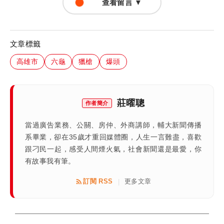
查看留言 ▼
文章標籤
高雄市
六龜
獵槍
爆頭
莊曜聰
作者簡介
當過廣告業務、公關、房仲、外商講師，輔大新聞傳播
系畢業，卻在35歲才重回媒體圈，人生一言難盡，喜歡
跟刁民一起，感受人間煙火氣，社會新聞還是最愛，你
有故事我有筆。
訂閱 RSS
更多文章
|