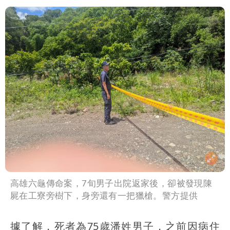
高雄六龜傳命案，7旬男子出院返家後，卻被發現陳
屍在工寮旁樹下，身旁還有一把獵槍。警方提供
據了解，死者為75歲潘姓男子，之前因病住