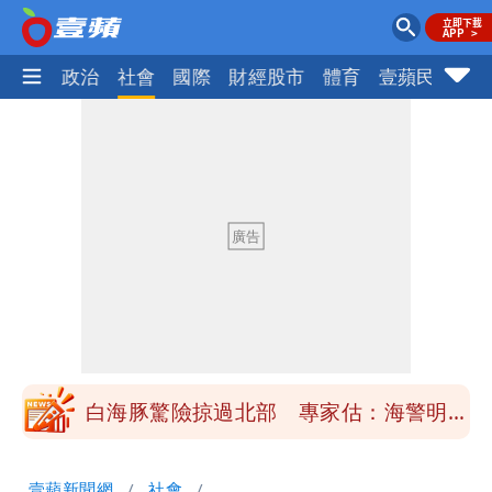
生活
政治
社會
國際
財經股市
體育
壹蘋民調
火
「楊承勳」名字終於公開！被害人父淚喊
「終於能交代」 捐500萬獎學金延續愛
白海豚颱風逼近！鄭明典示警「恐遇黑潮
變強」 路徑分歧藏警訊：不利強度維持
高希均辭世享耆壽90歲 畢生推動閱讀
與進步觀念
內馬爾開到「寶可夢神包」後徹底入坑
砸重金再買一整桌卡盒
白海豚驚險掠過北部 專家估：海警明發
布 陸警可能相對低
「楊承勳」名字終於公開！被害人父淚喊
壹蘋新聞網
社會