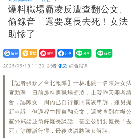
爆料職場霸凌反遭查翻公文、
炸開扁
白海豚發威！內褲掛陽台被吹走 議員神
偷錄音 還要庭長去死！女法
回1句笑翻10萬人
白海豚不放假「跟巴威差別在這裡」 蔣
助慘了
萬安：這很清楚標準一致
設為
贊助
我要
偏好
壹蘋
爆料
2026/06/18 11:30
記者
張欽
綜合報導
【記者張欽／台北報導】士林地院一名陳姓女法
官助理，日前爆料遭職場霸凌，士院昨天開考績
會，認陳女一周內已自行撤回霸凌申訴，雖另提
新申訴，但過程中擅自翻公文，還被查到在辦公
室外竊聽並偷錄庭長談話，甚至公開要庭長「去
死」等離譜行徑，最後決議將陳女解聘。