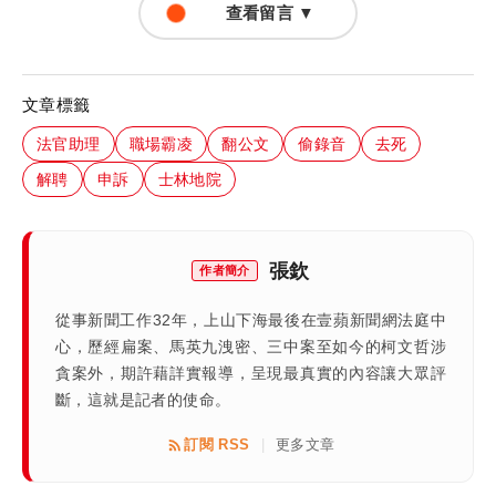
查看留言 ▼
文章標籤
法官助理
職場霸凌
翻公文
偷錄音
去死
解聘
申訴
士林地院
張欽
作者簡介
從事新聞工作32年，上山下海最後在壹蘋新聞網法庭中
心，歷經扁案、馬英九洩密、三中案至如今的柯文哲涉
貪案外，期許藉詳實報導，呈現最真實的內容讓大眾評
斷，這就是記者的使命。
訂閱 RSS
更多文章
|