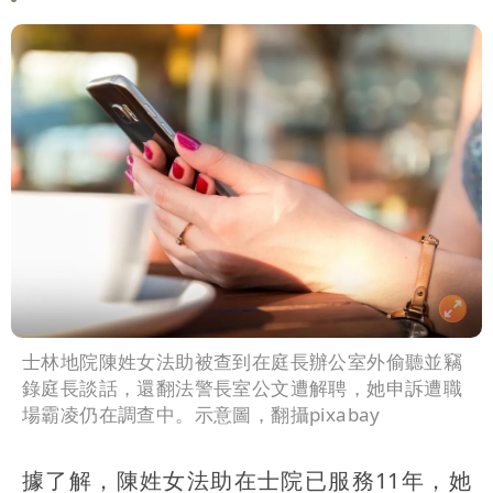
士林地院陳姓女法助被查到在庭長辦公室外偷聽並竊
錄庭長談話，還翻法警長室公文遭解聘，她申訴遭職
場霸凌仍在調查中。示意圖，翻攝pixabay
據了解，陳姓女法助在士院已服務11年，她