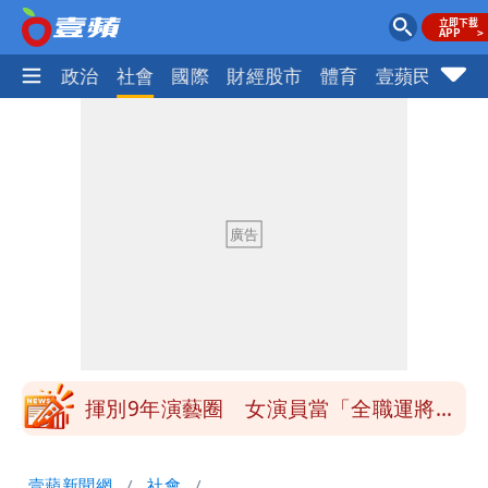
生活
政治
社會
國際
財經股市
體育
壹蘋民調
火
白海豚發威！內褲掛陽台被吹走 議員神
回1句笑翻10萬人
白海豚不放假「跟巴威差別在這裡」 蔣
萬安：這很清楚標準一致
館長打3劑高端疫苗諷刺「生理食鹽
水」 王浩宇揚言告發
「琵鷺」颱風生成！三颱共舞路徑曝光
揮別9年演藝圈 女演員當「全職運將」
公布收入比拍戲賺更多
他二刷《蜘蛛人》一路劇透 周圍觀眾氣
壹蘋新聞網
社會