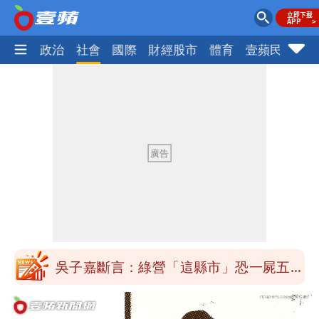
生活
政治
社會
國際
財經股市
體育
壹蘋民調
火
大爆發！3颱風+1熱帶低壓 專家逐一分
析對台影響
方志友24歲奉子成婚 昆凌證婚！苦撐
11年離婚收場
郭董快看！ 曾馨瑩套「桃紅馬甲」飆舞
超火辣
TWICE第1人！定延證實離開JYP 「手
寫信」曝光
吳子嘉斷言：綠營「這縣市」恐一屍五
命！她穩贏
方志友、楊銘威真的離婚了！全聲明曝光