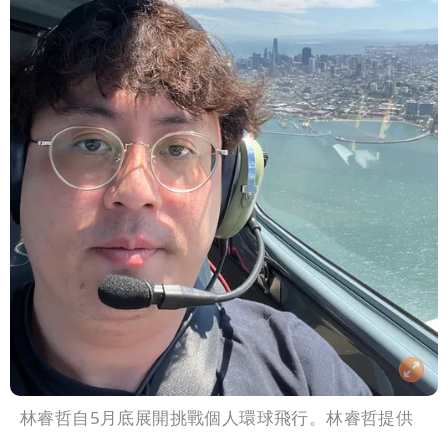
林睿哲自5月底展開挑戰個人環球飛行。林睿哲提供