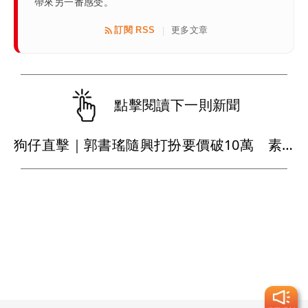
帶來另一番感受。
訂閱 RSS
更多文章
|
點擊閱讀下一則新聞
狗仔直擊｜郭書瑤隨興打扮要價破10萬 素顏進擊新生活圈（壹蘋10點強打）