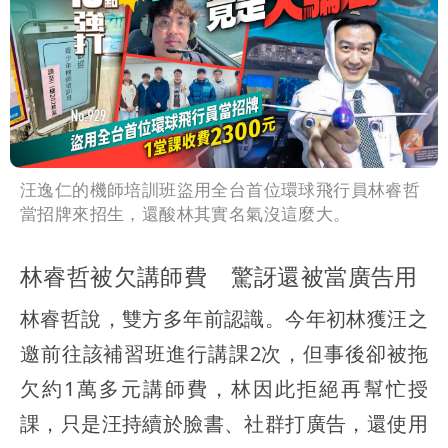
汪逸仁的機師培訓班盜用全台首位環球飛行員林睿哲
當招牌來招生，還酸林其實名氣沒這麼大。
林睿哲被欠講師費 驚訝還被當廣告用
林睿哲說，雙方多年前認識。今年初林獲汪之
邀前往該補習班進行講課2次，但事後卻被拖
欠約1萬多元講師費，林因此拒絕再幫忙授
課，只是
汪持續於臉書、社群打廣告，還使用