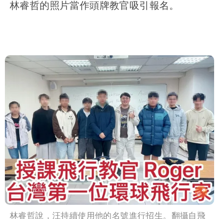
林睿哲的照片當作頭牌教官吸引報名
。
林睿哲說，汪持續使用他的名號進行招生。翻攝自飛