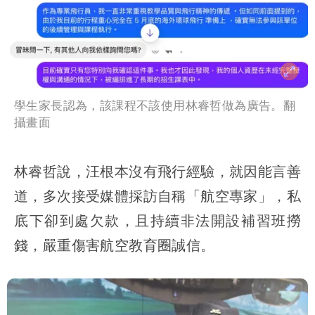
學生家長認為，該課程不該使用林睿哲做為廣告。翻
攝畫面
林睿哲說，汪根本沒有飛行經驗，就因能言善
道，多次接受媒體採訪
自稱「航空專家」
，私
底下卻到處欠款，且持續非法開設補習班撈
錢，嚴重傷害航空教育圈誠信。