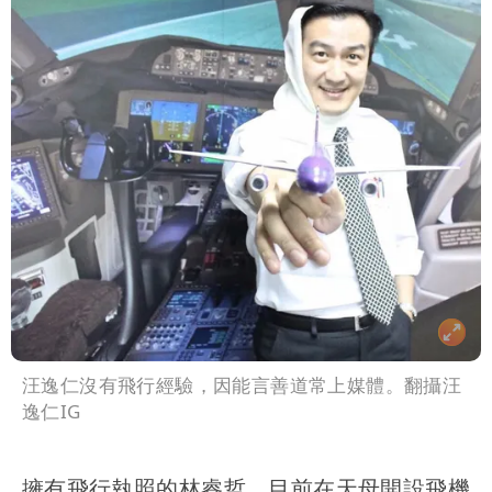
汪逸仁沒有飛行經驗，因能言善道常上媒體。翻攝汪
逸仁IG
擁有飛行執照的林睿哲，目前在天母開設飛機