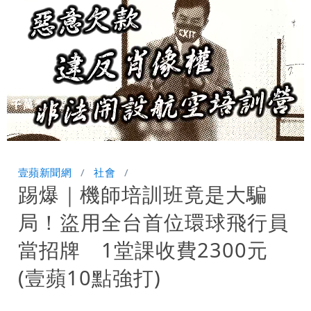
「無法再做情人」
「南卡」最快今生成 挑戰4颱同框！1
週雨越下越大
姜厚任女友小一寄明信片牽起情緣 鍵盤
柯南揪5破綻
狗仔直擊｜郭書瑤隨興打扮要價破10
萬 素顏進擊新生活圈（壹蘋10點強
騙慈濟10億！無良女律師曾宣導反詐
Loaded
:
Unmute
46.10%
打）
嗆被害者「愚痴」超諷刺
鄭朝方曬3人合照 網友一看秒懂：竹北
壹蘋新聞網
社會
踢爆｜機師培訓班竟是大騙
接班人「終於有消息了」
台玻夫人長子最後9年很痛苦 親友批徐
局！盜用全台首位環球飛行員
莉玲「冷血媽媽」
35歲早餐不吃鐵板麵？釣出一票人點
當招牌 1堂課收費2300元
頭 辦公室全是「1聲音」
班鐵翔誇姜厚任女友跟他學演戲表現優
(壹蘋10點強打)
異 網笑：老師好像提油救火了
「民進黨有她裸照？」黃智賢回嗆：國民