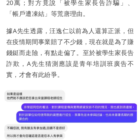
20萬；對方竟說「被學生家長告詐騙」、
「帳戶遭凍結」等荒唐理由。
據A先生透露，汪逸仁以前為人還算正派，但
在疫情期間事業賠了不少錢，現在就是為了賺
錢鋌而走險，有點走偏了。至於被學生家長告
詐欺，A先生猜測應該是青年培訓班廣告不
實，才會有此紛爭。