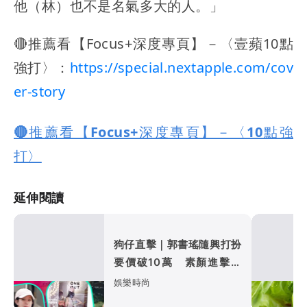
他（林）也不是名氣多大的人。」
🔴推薦看【Focus+深度專頁】－〈壹蘋10點
強打〉：
https://special.nextapple.com/cov
er-story
🔴推薦看【Focus+深度專頁】－〈10點強
打〉
延伸閱讀
狗仔直擊｜郭書瑤隨興打扮
要價破10萬 素顏進擊新
生活圈（壹蘋10點強打）
娛樂時尚