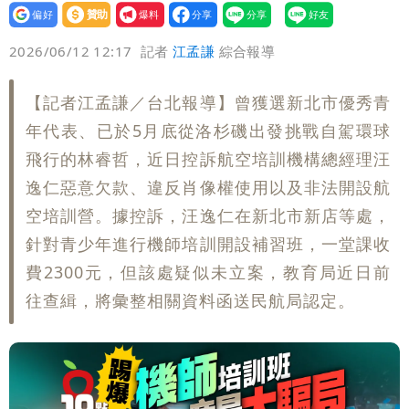
設為
贊助
我要
黨墮落還不准人說
13子女擠10坪屋 媽傳返家：我很愛孩
偏好
壹蘋
爆料
2026/06/12 12:17
記者
江孟謙
綜合報導
子...請還我們平靜
氣象女神累了？白海豚報成「白沙屯」
【記者江孟謙／台北報導】曾獲選新北市優秀青
本尊：懊惱到現在
陳時中選前夜「淋雨道歉」 王必勝認：
年代表、已於5月底從洛杉磯出發挑戰自駕環球
飛行的林睿哲，近日控訴航空培訓機構總經理汪
已知輸了…無奈又不平
大爆發！3颱風+1熱帶低壓 專家逐一分
逸仁惡意欠款、違反肖像權使用以及非法開設航
析對台影響
方志友24歲奉子成婚 昆凌證婚！苦撐
空培訓營。據控訴，汪逸仁在新北市新店等處，
針對青少年進行機師培訓開設補習班，一堂課收
11年離婚收場
費2300元，但該處疑似未立案，教育局近日前
往查緝，將彙整相關資料函送民航局認定。