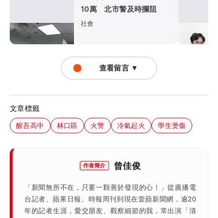
10萬 北市警及時攔阻
社會
查看留言 ▼
文章標籤
醒吾高中
林口區
火警
冷氣起火
學生燙傷
曾佳俊
作者簡介
「新聞無所不在，只要一顆善於發現的心！」從廣播電
台記者、蘋果日報、時報周刊到現在壹蘋新聞網，逾20
年的記者生涯，愛交朋友、觀察細節的我，常出演「清