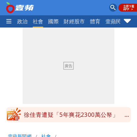
生活
政治
社會
國際
財經股市
體育
壹蘋民調
火
白海豚颱風影響！北捷活動延期一週 貓
空纜車、小巨蛋全面戒備
獨家｜台中國一特教生持掃把攻擊老師
女師右眼虹膜斷裂恐失明
「楊承勳」名字終於公開！被害人父淚喊
「終於能交代」 捐500萬獎學金延續愛
外送專法上路滿2週！Uber Eats曝外送
員收益變化
徐佳青遭疑「5年爽花2300萬公帑」 本
人回應了
苦苓拋震撼中國歷史言論！指唐朝根本不
壹蘋新聞網
社會