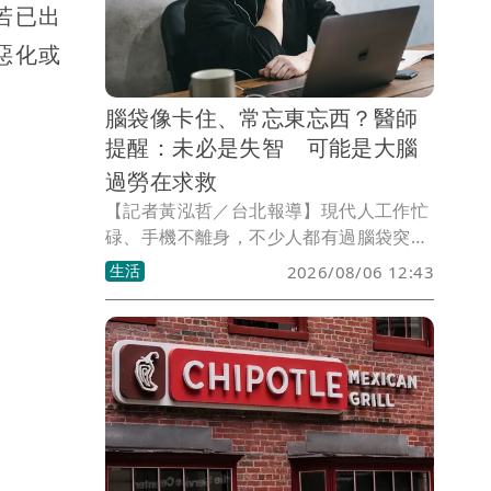
若已出
惡化或
腦袋像卡住、常忘東忘西？醫師
提醒：未必是失智 可能是大腦
過勞在求救
【記者黃泓哲／台北報導】現代人工作忙
碌、手機不離身，不少人都有過腦袋突然
當機的經驗，明明知道要做什麼，卻一時
生活
2026/08/06 12:43
想不起來，甚至看著螢幕發呆半天。精神
科醫師楊聰財表示，這類情況未必是失智
症，很多時候其實是「腦疲勞」或「腦
霧」造成。腦疲勞就像大腦長時間超載後
出現的警訊，而腦霧則是思考變慢、專注
力下降、記憶力變差等症狀的統稱，兩者
都不是正式疾病名稱，但代表大腦已經處
於過勞狀態。