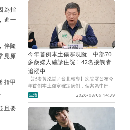
或婦科疾病有關。
因為指
，進一
，伴隨
今年首例本土傷寒現蹤 中部70
常見原
多歲婦人確診住院！42名接觸者
追蹤中
【記者黃泓哲／台北報導】疾管署公布今
著指甲
年首例本土傷寒確定病例，個案為中部一
。
名70多歲女性，患有慢性疾病，近期沒有
生活
2026/08/06 14:39
國內外旅遊史。她在7月中旬開始出現發
燒、腹瀉等症狀，因病情遲遲未改善而就
並且要
醫住院，經檢驗後確診感染傷寒。目前個
案已完成治療並出院返家休養，相關衛生
單位也持續追蹤接觸者健康狀況。