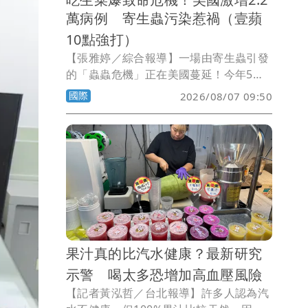
萬病例 寄生蟲污染惹禍（壹蘋
10點強打）
【張雅婷／綜合報導】一場由寄生蟲引發
的「蟲蟲危機」正在美國蔓延！今年5月
中旬起，因感染「環孢子蟲症」
國際
2026/08/07 09:50
（Cyclosporiasis）而腹瀉不止的病例持
續攀升，截至8月初，全美已有47州通報
病例，感染人數破2萬例，甚至已傳出死
亡案例。調查發現，不少患者發病前曾食
用生鮮蔬菜，其中結球萵苣（美生菜）、
巴西里，以及台灣人熟悉的香菜，都被列
為可能污染來源。
果汁真的比汽水健康？最新研究
示警 喝太多恐增加高血壓風險
【記者黃泓哲／台北報導】許多人認為汽