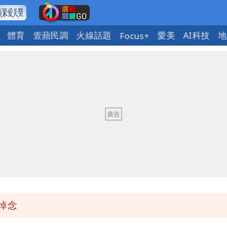
體育
壹蘋民調
火線話題
愛美
AI科技
地
Focus+
當過政府法律顧問
度焚風
臣「當台灣人金魚腦？」
悼念