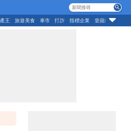
產王
旅遊美食
車市
打詐
指標企業
壹蘋頭家
健康