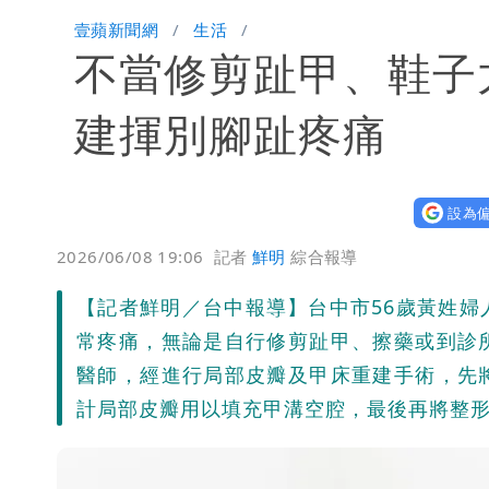
Uber Eats違法偷錢！外送員得自己
壹蘋新聞網
生活
不當修剪趾甲、鞋子
「民間買到1500萬劑BNT補疫苗缺
批綠藉慈濟遭詐「洗記憶」 張彤：疫苗
建揮別腳趾疼痛
慈濟遭詐｜陳時中要別人道歉 黃建賓
設為偏
「小英男孩」涉貪洗錢起訴8個月首出
2026/06/08 19:06
記者
鮮明
綜合報導
為何她能騙到慈濟？陳昱瑄背景超硬 
【記者鮮明／台中報導】台中市56歲黃姓
白海豚進逼！明日降雨熱區曝 今現37
常疼痛，無論是自行修剪趾甲、擦藥或到診
醫師，經進行局部皮瓣及甲床重建手術，先
計局部皮瓣用以填充甲溝空腔，最後再將整