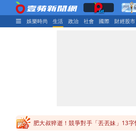
焦點
熱門
娛樂時尚
生活
政治
社會
國際
財經股市
為何她能騙到慈濟？陳昱瑄背景超硬 
白海豚進逼！明日降雨熱區曝 今現37
白海豚增強了！首波海警範圍曝光
慈濟遭詐｜他斥：擋疫苗首惡想洗成功
肥大叔猝逝！競爭對手「丟丟妹」13字