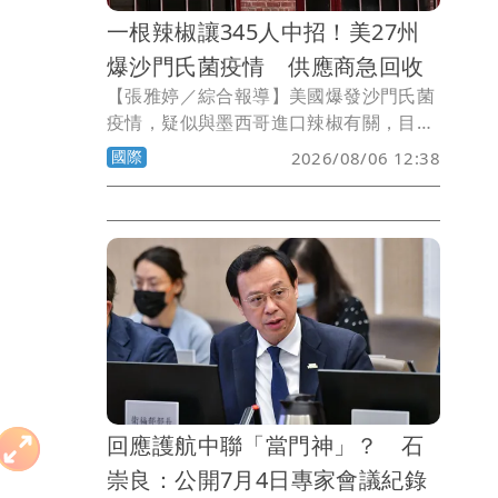
一根辣椒讓345人中招！美27州
爆沙門氏菌疫情 供應商急回收
【張雅婷／綜合報導】美國爆發沙門氏菌
疫情，疑似與墨西哥進口辣椒有關，目前
已擴及27州，造成345人感染。由於問題
國際
2026/08/06 12:38
辣椒曾供應給Chipotle、QDOBA等連鎖
墨西哥餐廳，業者已緊急回收產品。
回應護航中聯「當門神」？ 石
崇良：公開7月4日專家會議紀錄