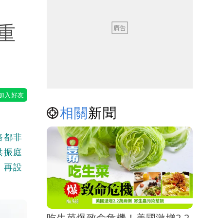
重
相關
新聞
路都非
洪振庭
，再設
吃生菜爆致命危機！美國激增2.2