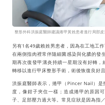
整形外科洪振庭醫師建議捲甲黃姓患者進行局部皮
另有1名49歲賴姓男患者，因為在工地工
在兩側指肉裡常伴隨細菌感染與化膿的發
期再次復發甲溝炎持續一星期沒有好轉，
轉移以進行甲床整形手術，術後恢復良好
洪振庭醫師表示，捲甲（Pincer Nai
度，像鉗子夾住一樣；造成捲甲的原因可
子、足部壓力過大等。常見症狀是因為指