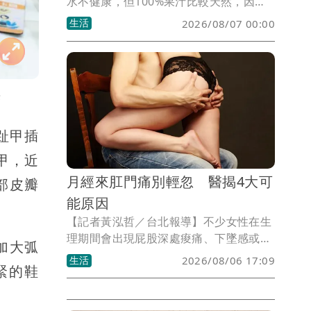
水不健康，但100%果汁比較天然，因此
可以放心喝。不過醫師楊宗衡引用最新發
生活
2026/08/07 00:00
表於《Circulation》的研究指出，果汁雖
然來自水果，但如果長期大量飲用，對健
康未必比較有利，甚至可能與未來高血壓
風險增加有關。
供
趾甲插
甲，近
月經來肛門痛別輕忽 醫揭4大可
部皮瓣
能原因
【記者黃泓哲／台北報導】不少女性在生
理期間會出現屁股深處痠痛、下墜感或排
加大弧
便不適，第一時間往往以為是痔瘡發作。
生活
2026/08/06 17:09
緊的鞋
不過大腸直腸外科醫師張良實提醒，經期
出現肛門或臀部疼痛，不一定都是痔瘡造
成，背後可能與荷爾蒙變化、骨盆腔問題