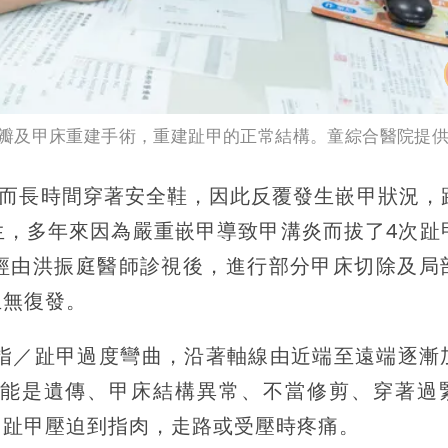
瓣及甲床重建手術，重建趾甲的正常結構。童綜合醫院提
作而長時間穿著安全鞋，因此反覆發生嵌甲狀況，
生，多年來因為嚴重嵌甲導致甲溝炎而拔了4次趾
經由洪振庭醫師診視後，進行部分甲床切除及局
且無復發。
l）是指／趾甲過度彎曲，沿著軸線由近端至遠端逐漸
能是遺傳、甲床結構異常、不當修剪、穿著過
／趾甲壓迫到指肉，走路或受壓時疼痛。