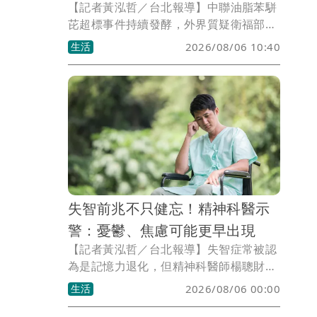
【記者黃泓哲／台北報導】中聯油脂苯駢
芘超標事件持續發酵，外界質疑衛福部處
理過程不夠透明。立法院社福及衛環委員
生活
2026/08/06 10:40
會通過提案，要求公開7月4日專家會議紀
錄、影音及相關文件。衛福部長石崇良表
示，相關錄音、影音與文件資料先前已全
數送交檢調機關調查，為了回應外界質
疑，衛福部將公開所有會議紀錄，讓社會
了解當時決策過程，釐清相關爭議。
失智前兆不只健忘！精神科醫示
警：憂鬱、焦慮可能更早出現
【記者黃泓哲／台北報導】失智症常被認
為是記憶力退化，但精神科醫師楊聰財提
醒，許多人在確診前，最早出現的症狀其
生活
2026/08/06 00:00
實不是忘記事情，而是情緒改變，包括憂