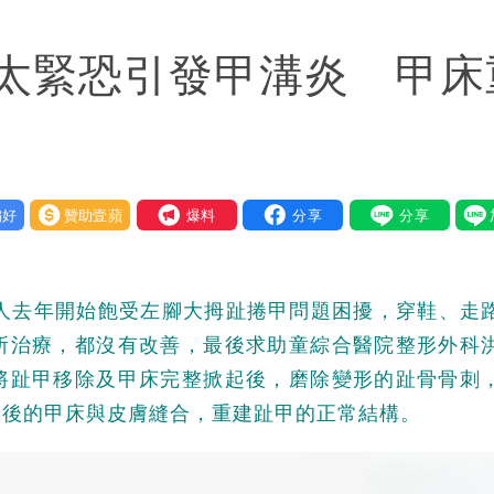
檢舉 停用誰負責？
太緊恐引發甲溝炎 甲床
口」 徐巧芯：民進黨當年刻意阻擋
荒3+11台灣人沒有失憶
：你敢不敢先面對自己責任
好
贊助壹蘋
我要爆料
庭 他翻供不認貪污、洗錢
當過政府法律顧問
婦人去年開始飽受左腳大拇趾捲甲問題困擾，穿鞋、走
度焚風
所治療，都沒有改善，最後求助童綜合醫院整形外科
將趾甲移除及甲床完整掀起後，磨除變形的趾骨骨刺
形後的甲床與皮膚縫合，重建趾甲的正常結構。