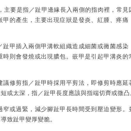
的凍甲，主要是指／趾甲邊緣長入兩側的指肉裡，常見
嵌甲的產生，主要出現症狀是發炎、紅腫、疼痛
／趾甲插入兩側甲溝軟組織造成細菌或黴菌感染
重時則會發燒或出現膿包。嵌甲是引起甲溝炎的
建議修剪指／趾甲時採用平剪法，即修剪時應延
太短或太深，指／趾甲長度應該與指端切齊或微凸
過窄或過緊，減少腳趾甲長時間受到壓迫變形。
而導致趾甲變厚變脆。