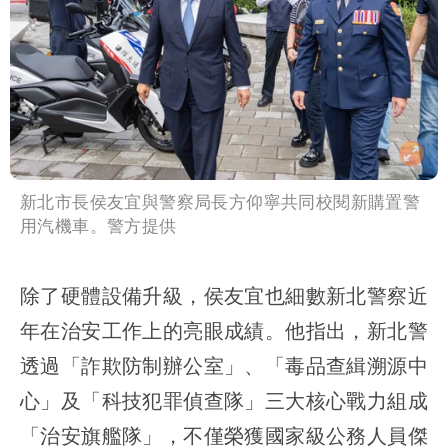
新北市長侯友宜與警察局長方仰寧共同校閱新購置警
用汽機車。警方提供
除了硬體設備升級，侯友宜也細數新北警察近
年在治安工作上的亮眼成績。他指出，新北警
透過「詐欺防制辦公室」、「毒品查緝溯源中
心」及「科技犯罪偵查隊」三大核心戰力組成
「治安旗艦隊」，不僅榮獲國家級公務人員傑