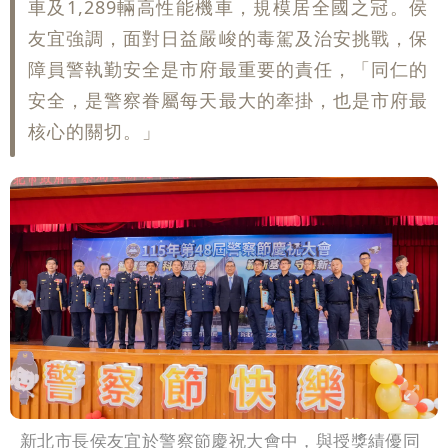
車及1,289輛高性能機車，規模居全國之冠。侯
友宜強調，面對日益嚴峻的毒駕及治安挑戰，保
障員警執勤安全是市府最重要的責任，「同仁的
安全，是警察眷屬每天最大的牽掛，也是市府最
核心的關切。」
新北市長侯友宜於警察節慶祝大會中，與授獎績優同