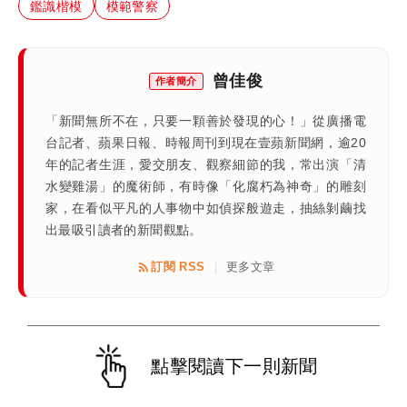
鑑識楷模
模範警察
曾佳俊
作者簡介
「新聞無所不在，只要一顆善於發現的心！」從廣播電
台記者、蘋果日報、時報周刊到現在壹蘋新聞網，逾20
年的記者生涯，愛交朋友、觀察細節的我，常出演「清
水變雞湯」的魔術師，有時像「化腐朽為神奇」的雕刻
家，在看似平凡的人事物中如偵探般遊走，抽絲剝繭找
出最吸引讀者的新聞觀點。
訂閱 RSS
更多文章
|
點擊閱讀下一則新聞