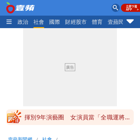
生活
政治
社會
國際
財經股市
體育
壹蘋民調
火
白海豚發威！內褲掛陽台被吹走 議員神
回1句笑翻10萬人
白海豚不放假「跟巴威差別在這裡」 蔣
萬安：這很清楚標準一致
館長打3劑高端疫苗諷刺「生理食鹽
水」 王浩宇揚言告發
「琵鷺」颱風生成！三颱共舞路徑曝光
揮別9年演藝圈 女演員當「全職運將」
公布收入比拍戲賺更多
他二刷《蜘蛛人》一路劇透 周圍觀眾氣
壹蘋新聞網
社會