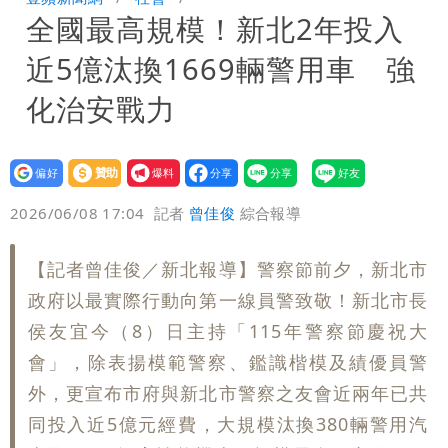
全國最高規模！新北2年投入
炸開扁
白海豚發威！內褲掛陽台被吹走 議員神
近5億汰換1669輛警用車 強
回1句笑翻10萬人
白海豚不放假「跟巴威差別在這裡」 蔣
化治安戰力
萬安：這很清楚標準一致
設為
贊助
我要
偏好
壹蘋
爆料
2026/06/08 17:04
記者
曾佳俊
綜合報導
【記者曾佳俊／新北報導】警察節前夕，新北市
政府以最實際行動向第一線員警致敬！新北市長
侯友宜今（8）日主持「115年警察節慶祝大
會」，除表揚模範警察、鑑識楷模及績優員警
外，更宣布市府與新北市警察之友會近兩年已共
同投入近5億元經費，大規模汰換380輛警用汽