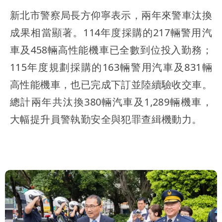
新北市警察局長方仰寧表示，兩年來警車汰換
成果相當顯著。114年度採購的217輛警用汽
車及458輛高性能機車已全數到位投入勤務；
115年度規劃採購的163輛警用汽車及831輛
高性能機車，也已完成下訂並陸續驗收交車。
總計兩年共汰換380輛汽車及1,289輛機車，
大幅提升員警執勤安全與犯罪查緝機動力。