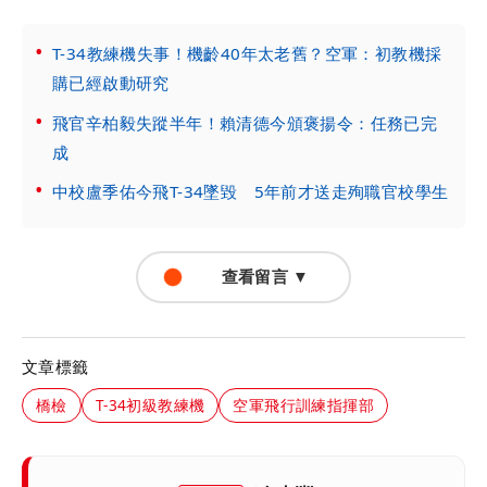
T-34教練機失事！機齡40年太老舊？空軍：初教機採
購已經啟動研究
飛官辛柏毅失蹤半年！賴清德今頒褒揚令：任務已完
成
中校盧季佑今飛T-34墜毀 5年前才送走殉職官校學生
查看留言 ▼
文章標籤
橋檢
T-34初級教練機
空軍飛行訓練指揮部