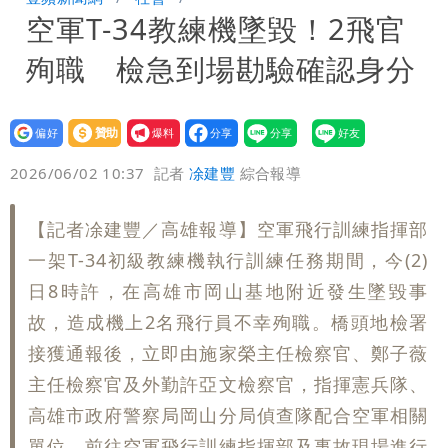
空軍T-34教練機墜毀！2飛官
勸：真的不要關冷氣！
姜厚任女友不斷改名！她分析2大原因：
殉職 檢急到場勘驗確認身分
最大問題是幻想
設為
贊助
我要
偏好
壹蘋
爆料
2026/06/02 10:37
記者
凃建豐
綜合報導
【記者凃建豐／高雄報導】空軍飛行訓練指揮部
一架T-34初級教練機執行訓練任務期間，今(2)
日8時許，在高雄市岡山基地附近發生墜毀事
故，造成機上2名飛行員不幸殉職。橋頭地檢署
接獲通報後，立即由施家榮主任檢察官、鄭子薇
主任檢察官及外勤許亞文檢察官，指揮憲兵隊、
高雄市政府警察局岡山分局偵查隊配合空軍相關
單位，前往空軍飛行訓練指揮部及事故現場進行