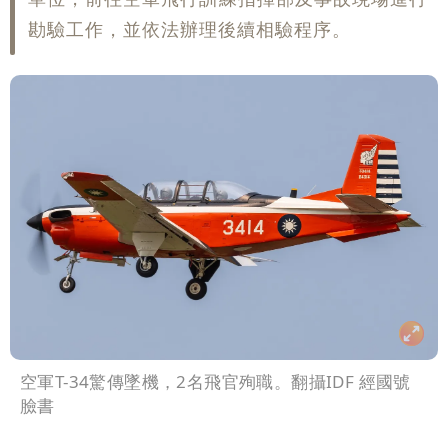
勘驗工作，並依法辦理後續相驗程序。
空軍T-34驚傳墜機，2名飛官殉職。翻攝IDF 經國號
臉書