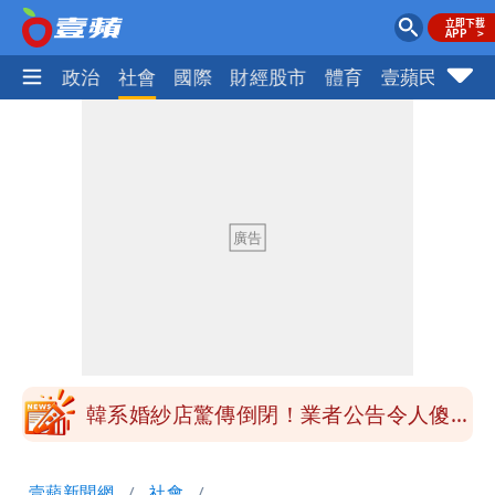
生活
政治
社會
國際
財經股市
體育
壹蘋民調
火
30坪實測「2個月電費1000元」 她奉
勸：真的不要關冷氣！
姜厚任女友不斷改名！她分析2大原因：
最大問題是幻想
熊本AEON爆炸釀7死 商場前設花壇逼
哭眾人
姜厚任女友捲債務官司！2員工討上千
萬 台大學長替她前夫抱不平
韓系婚紗店驚傳倒閉！業者公告令人傻
眼 新人怒吼：快還錢啦
30坪實測「2個月電費1000元」 她奉
壹蘋新聞網
社會