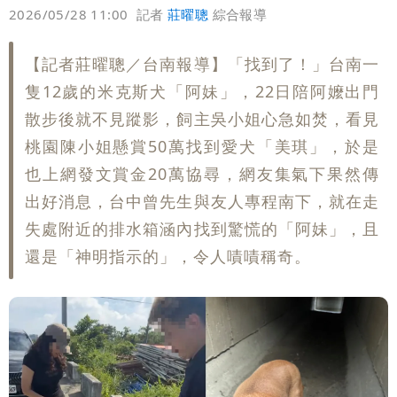
偏好
壹蘋
爆料
2026/05/28 11:00
記者
莊曜聰
綜合報導
【記者莊曜聰／台南報導】「找到了！」台南一
隻12歲的米克斯犬「阿妹」，22日陪阿嬤出門
散步後就不見蹤影，飼主吳小姐心急如焚，看見
桃園陳小姐懸賞50萬找到愛犬「美琪」，於是
也上網發文賞金20萬協尋，網友集氣下果然傳
出好消息，台中曾先生與友人專程南下，就在走
失處附近的排水箱涵內找到驚慌的「阿妹」，且
還是「神明指示的」，令人嘖嘖稱奇。