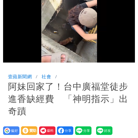
團有機會詐騙慈濟的就是民進黨
營建署前處長收廠商百萬賄款 終判3年
8月將入監
當年缺疫苗缺快篩缺口罩 王鴻薇：陳時
中哪來勇氣要別人道歉
Loaded
:
Unmute
88.70%
壹蘋新聞網
社會
阿妹回家了！台中廣福堂徒步
進香缺經費 「神明指示」出
奇蹟
設為
贊助
我要