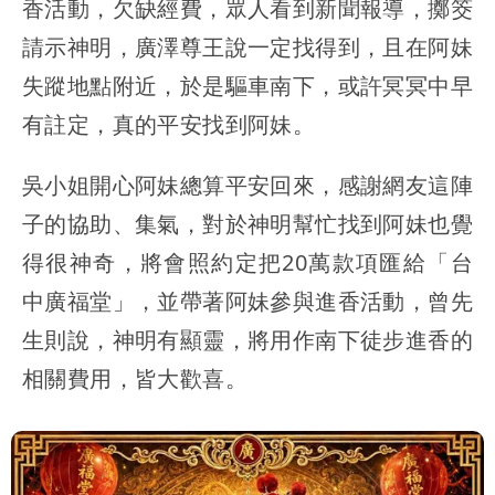
香活動，欠缺經費，眾人看到新聞報導，擲筊
請示神明，廣澤尊王說一定找得到，且在阿妹
失蹤地點附近，於是驅車南下，或許冥冥中早
有註定，真的平安找到阿妹。
吳小姐開心阿妹總算平安回來，感謝網友這陣
子的協助、集氣，對於神明幫忙找到阿妹也覺
得很神奇，將會照約定把20萬款項匯給「台
中廣福堂」，並帶著阿妹參與進香活動，曾先
生則說，神明有顯靈，將用作南下徒步進香的
相關費用，皆大歡喜。