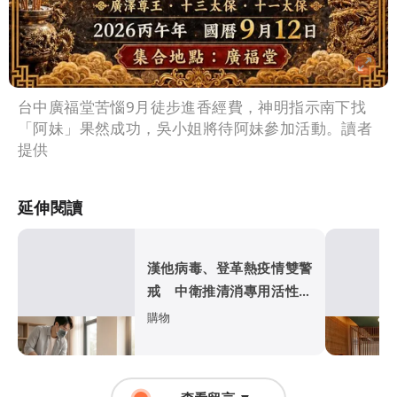
台中廣福堂苦惱9月徒步進香經費，神明指示南下找
「阿妹」果然成功，吳小姐將待阿妹參加活動。讀者
提供
延伸閱讀
漢他病毒、登革熱疫情雙警
戒 中衛推清消專用活性碳
口罩
購物