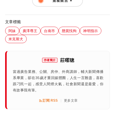
查看留言 ▼
文章標籤
阿妹
廣澤尊王
台南市
懸賞找狗
神明指示
米克斯犬
莊曜聰
作者簡介
當過廣告業務、公關、房仲、外商講師，輔大新聞傳播
系畢業，卻在35歲才重回媒體圈，人生一言難盡，喜歡
跟刁民一起，感受人間煙火氣，社會新聞還是最愛，你
有故事我有筆。
訂閱 RSS
更多文章
|