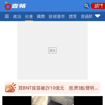
生活
政治
社會
國際
財經股市
體育
壹蘋民調
火
營建署前處長收廠商百萬賄款 終判3年
8月將入監
當年缺疫苗缺快篩缺口罩 王鴻薇：陳時
中哪來勇氣要別人道歉
兆基風暴！前董座李建成移送北檢 是否
聲押？交保？複訊後揭曉
慈濟買BNT遭詐10億元 蔡英文：政府
很多謹慎判斷當時未被理解
買BNT疫苗被詐10億元 慈濟3點聲明：
不排除民事訴訟求償
「陳時中怎麼有臉發文」 李明璇：讓詐