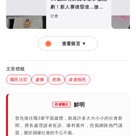
劇！新人賽後昏迷...搶救4
天不治
社會
查看留言 ▼
文章標籤
國民法官
參審
虎媽
凌虐致死
鮮明
作者簡介
曾先後任職3家平面媒體，跑過許多大大小小的社會新
聞，擅長處理讀者投訴、爆料案件，挖掘網路熱門議
題，樂於踢爆社會的不公不義。