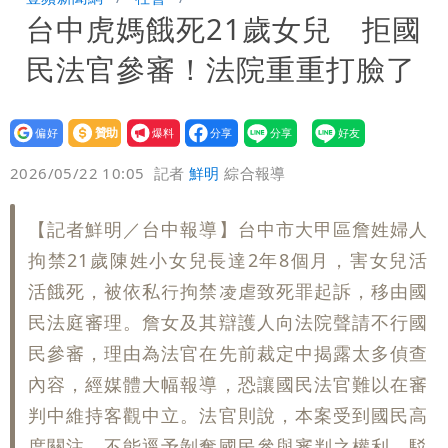
台中虎媽餓死21歲女兒 拒國
笑：真的很會
白海豚大亂！航空66架次取消、船班39
民法官參審！法院重重打臉了
航次停航
姜厚任不信嫩女友「辣手摧花」 創演藝
工會最遺憾1事
白海豚勾到「台灣陸地」了！雙眼牆旋
設為
贊助
我要
偏好
壹蘋
爆料
2026/05/22 10:05
記者
鮮明
綜合報導
繞 路徑擺盪
特斯拉衝夜市…猛撞12車！民眾嚇「賓士
救好幾條人命」
他揭日本捐AZ疫苗秘辛「專為台生
【記者鮮明／台中報導】台中市大甲區詹姓婦人
拘禁21歲陳姓小女兒長達2年8個月，害女兒活
產」：終還陳時中清白
白海豚「大轉彎」機率非常小！明強度有
活餓死，被依私行拘禁凌虐致死罪起訴，移由國
民法庭審理。詹女及其辯護人向法院聲請不行國
變化
楊千霈一打二帶女兒出國 崩潰哭得極狼
民參審，理由為法官在先前裁定中揭露太多偵查
狽
內容，經媒體大幅報導，恐讓國民法官難以在審
判中維持客觀中立。法官則說，本案受到國民高
度關注，不能逕予剝奪國民參與審判之權利，駁