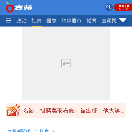
生活
政治
社會
國際
財經股市
體育
壹蘋民調
火
白海豚「大轉彎」機率非常小！明強度有
變化
楊千霈一打二帶女兒出國 崩潰哭得極狼
狽
白海豚颱風來襲！北市開放3區疏散門紅
黃線停車
白海豚今防豪雨、38度高溫！雙眼牆致
「海豚跳」
名醫「掛蔣萬安布條」被出征！他大笑：
每天看診到半夜
慈濟爆世紀大騙局 AIT發文高級酸！他
壹蘋新聞網
社會