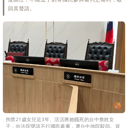
回其聲請。
拘禁21歲女兒近3年、活活將她餓死的台中詹姓女
子，向法院聲請不行國民參審，遭台中地院駁回。資