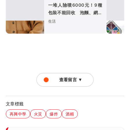
一堆人險噴6000元！9種
包裝不能回收 泡麵、網購
袋全中
生活
查看留言 ▼
文章標籤
再興中學
火災
爆炸
酒精