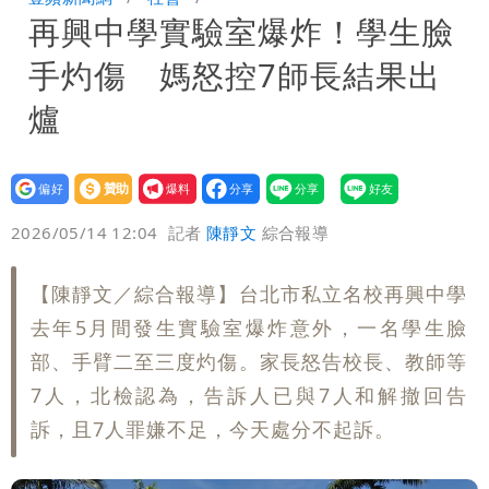
再興中學實驗室爆炸！學生臉
標準
手灼傷 媽怒控7師長結果出
爐
設為
贊助
我要
偏好
壹蘋
爆料
2026/05/14 12:04
記者
陳靜文
綜合報導
【陳靜文／綜合報導】台北市私立名校再興中學
去年5月間發生實驗室爆炸意外，一名學生臉
部、手臂二至三度灼傷。家長怒告校長、教師等
7人，北檢認為，告訴人已與7人和解撤回告
訴，且7人罪嫌不足，今天處分不起訴。