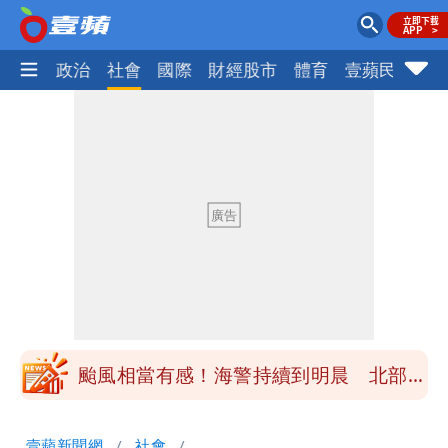
生活
政治
社會
國際
財經股市
體育
壹蘋民調
火
颱風相當有感！海警持續到明晨 北部風
雨這時才變小
最新風雨預測！今天「9地區」達停班課
標準
悲傷父親節！超級球星梅西之父病逝
白海豚颱風正通過台灣北部！大豪雨狂轟
竹苗 雨襲12縣市
颱風相當有感！海警持續到明晨 北部風
雨這時才變小
最新風雨預測！今天「9地區」達停班課
壹蘋新聞網
社會