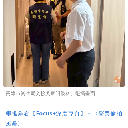
高雄市衛生局突檢吳家明眼科。翻攝畫面
🔴推薦看【Focus+深度專頁】－〈醫美偷拍
風暴〉