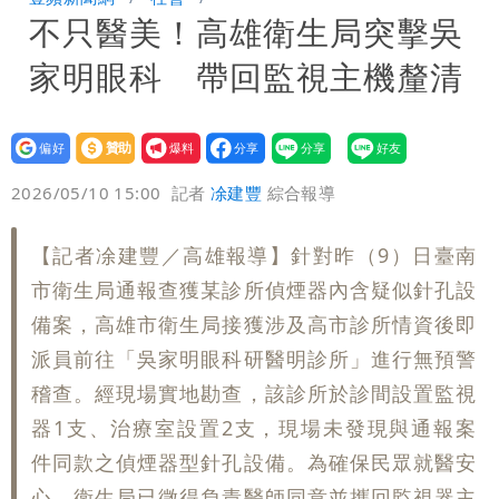
不只醫美！高雄衛生局突擊吳
「終於能交代」 捐500萬獎學金延續愛
白海豚颱風逼近！鄭明典示警「恐遇黑潮
家明眼科 帶回監視主機釐清
變強」 路徑分歧藏警訊：不利強度維持
設為
贊助
我要
偏好
壹蘋
爆料
2026/05/10 15:00
記者
凃建豐
綜合報導
【記者凃建豐／高雄報導】針對昨（9）日臺南
市衛生局通報查獲某診所偵煙器內含疑似針孔設
備案，高雄市衛生局接獲涉及高市診所情資後即
派員前往「吳家明眼科研醫明診所」進行無預警
稽查。經現場實地勘查，該診所於診間設置監視
器1支、治療室設置2支，現場未發現與通報案
件同款之偵煙器型針孔設備。為確保民眾就醫安
心，衛生局已徵得負責醫師同意並攜回監視器主