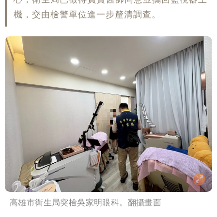
機，交由檢警單位進一步釐清調查。
高雄市衛生局突檢吳家明眼科。翻攝畫面