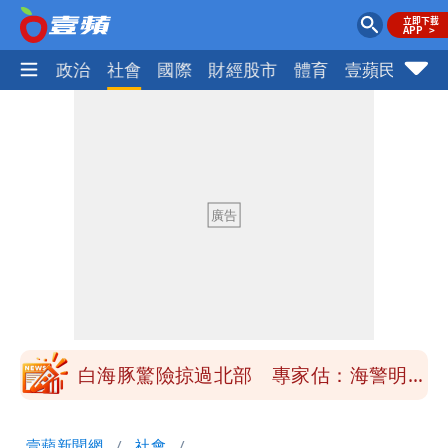
生活
政治
社會
國際
財經股市
體育
壹蘋民調
火
「楊承勳」名字終於公開！被害人父淚喊
「終於能交代」 捐500萬獎學金延續愛
白海豚颱風逼近！鄭明典示警「恐遇黑潮
變強」 路徑分歧藏警訊：不利強度維持
高希均辭世享耆壽90歲 畢生推動閱讀
與進步觀念
內馬爾開到「寶可夢神包」後徹底入坑
砸重金再買一整桌卡盒
白海豚驚險掠過北部 專家估：海警明發
布 陸警可能相對低
「楊承勳」名字終於公開！被害人父淚喊
壹蘋新聞網
社會