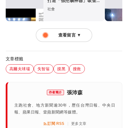
打造「假挖礦神器」吸金
警跨4縣市逮主嫌
社會
查看留言 ▼
文章標籤
高爾夫球場
失智翁
摸黑
搜救
張沛森
作者簡介
主跑社會、地方新聞逾30年，歷任台灣日報、中央日
報、蘋果日報、壹蘋新聞網等媒體。
訂閱 RSS
更多文章
|