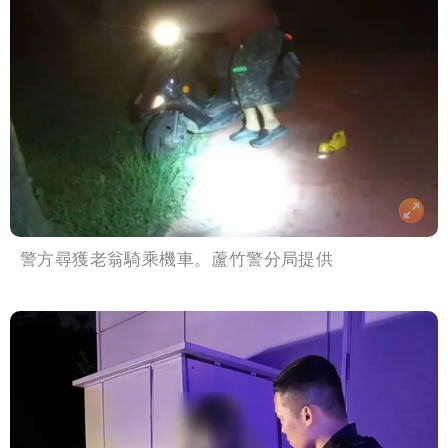
警方尋獲老翁騎乘機車。蘆竹警分局提供