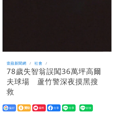
券
慈濟買BNT遭詐10億元 蔡英文：政府
很多謹慎判斷當時未被理解
Loaded
:
Unmute
63.89%
壹蘋新聞網
社會
78歲失智翁誤闖36萬坪高爾
夫球場 蘆竹警深夜摸黑搜
救
設為
贊助
我要