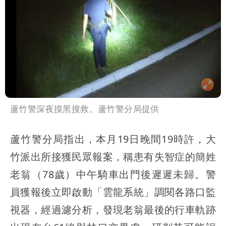
蘆竹警深夜摸黑搜救。蘆竹警分局提供
蘆竹警分局指出，本月19日晚間19時許，大
竹派出所接獲民眾報案，稱患有失智症的簡姓
老翁（78歲）中午騎車出門後遲遲未歸。警
員獲報後立即啟動「雲龍系統」調閱各路口監
視器，經過濾分析，發現老翁最後的行車軌跡