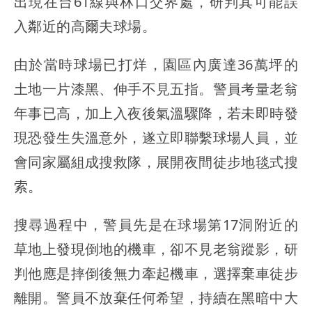
出現在台61線與林口交界處，研判其可能誤
入鄰近的高爾夫球場。
由於當時球場已打烊，園區內廣達36萬坪的
土地一片漆黑、伸手不見五指。警員考量老翁
年事已高，加上入夜後氣溫驟降，若未即時發
現恐發生失溫意外，遂立即聯繫球場人員，並
會同家屬組成搜救隊，展開夜間徒步地毯式搜
索。
搜尋過程中，警員先是在球場第17洞附近的
草地上發現倒地的機車，卻不見老翁蹤影，研
判他應是摔倒後無力牽起機車，選擇棄車徒步
離開。警員不放棄任何希望，持續在黑暗中大