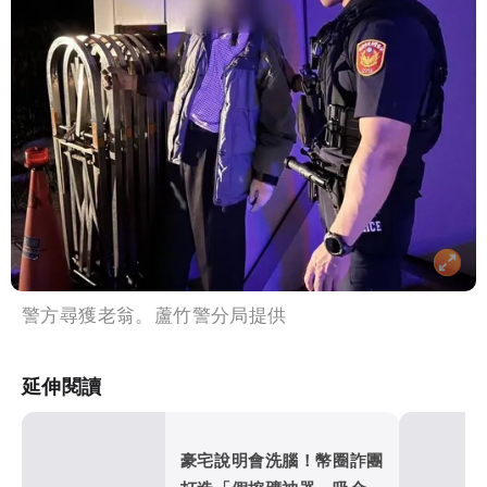
警方尋獲老翁。蘆竹警分局提供
延伸閱讀
豪宅說明會洗腦！幣圈詐團