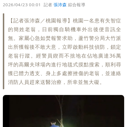
偏好
壹蘋
爆料
2026/04/23 00:01
記者
張沛森
綜合報導
【記者張沛森／桃園報導】桃園一名患有失智症
的簡姓老翁，日前獨自騎機車外出後便音訊全
無。家屬心急如焚報警求助，蘆竹警分局大竹派
出所獲報後不敢大意，立即啟動科技偵防，鎖定
老翁行蹤。經警員鍥而不捨地在佔地廣達36萬
坪的高爾夫球場內進行地毯式摸黠搜索，順利尋
獲已體力透支、身上多處擦挫傷的老翁，並連絡
消防人員趕來送醫治療，所幸並無大礙。