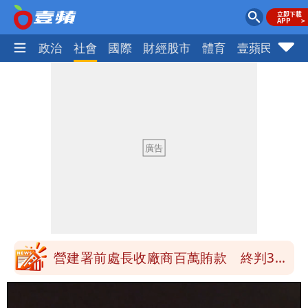
生活
政治
社會
國際
財經股市
體育
壹蘋民調
火
高鐵「半導體列車」開跑！1招可拿優惠
券
慈濟買BNT遭詐10億元 蔡英文：政府
很多謹慎判斷當時未被理解
買BNT疫苗被詐10億元 慈濟3點聲明：
不排除民事訴訟求償
「陳時中怎麼有臉發文」 李明璇：讓詐
團有機會詐騙慈濟的就是民進黨
營建署前處長收廠商百萬賄款 終判3年
8月將入監
高鐵「半導體列車」開跑！1招可拿優惠