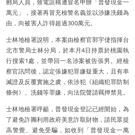
郵局人員，致電誆稱遭冒名申辦「普發現金一
萬元」，接著再冒充檢警名義並以涉嫌洗錢為
由，向被害人詐得超過300萬元。
士林地檢署說明，本案由檢察官郭宇倢指揮台
北市警局士林分局，於本月4日持票於桃園執
行搜索1處，並帶回一名涉案被告張男。經檢
察官訊問後，認定張嫌犯罪嫌疑重大，且有串
滅證及反覆實施之虞，依涉犯《組織犯罪防制
條例》、洗錢等罪嫌，向法院聲請羈押禁見。
士林地檢署呼籲，普發現金登記已經開始，為
了避免詐團利用政府美意詐取財物，請民眾提
高警覺、避免受騙，如收到「普發現金一萬