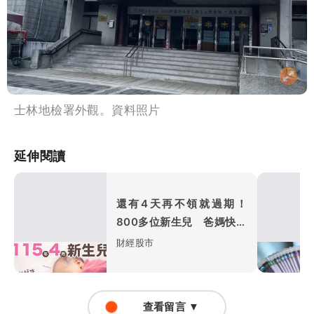
士林地檢署外觀。資料照片
延伸閱讀
還有4天再不領就過期！
800多位新生兒 爸媽快來
領普發1萬元
財經股市
查看留言 ▼