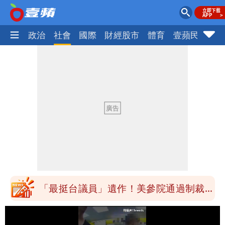
生活
政治
社會
國際
財經股市
體育
壹蘋民調
火
「最挺台議員」遺作！美參院通過制裁
案 重課俄羅斯500%關稅
「白海豚」雨炸8縣市！逼近台灣恐擺
盪 這幾區飆豪雨
「最挺台議員」遺作！美參院通過制裁
案 重課俄羅斯500%關稅
「白海豚」雨炸8縣市！逼近台灣恐擺