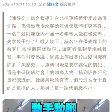
偏好
壹蘋
爆料
2025/10/01 15:10
記者
陳靜文
綜合報導
【陳靜文／綜合報導】台北捷運將博愛座改為優
先席，仍傳出老少乘客搶座爆發肢體衝突事件，
一名白髮阿嬤疑因不滿一名年輕人坐在優先席，
先拿袋子打了年輕人幾下，該名坐在優先席上的
乘客則當場將阿嬤踹飛，讓阿嬤氣到當場喊報
警。事件引發熱議，網路上傳出關於白髮阿嬤有
許多「黑歷史」，據傳阿嬤是要求讓位的慣犯，
還是中研院研討會上的頭痛人物，搞到許多研究
員都認識她。律師呂秋遠直言，假設該名女士真
的是這樣的人，那男子這一踹代價恐不小。