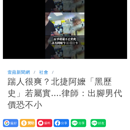
盪 這幾區飆豪雨
Loaded
:
Unmute
66.39%
壹蘋新聞網
社會
踹人很爽？北捷阿嬤「黑歷
史」若屬實....律師：出腳男代
價恐不小
設為
贊助
我要