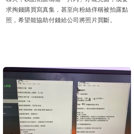
求掏錢購買寫真集，甚至向粉絲佯稱被拍露點
照，希望能協助付錢給公司將照片買斷。