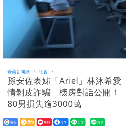
男裁判勒令女選手「解衣」檢查
他二刷《蜘蛛人》一路劇透 周圍觀眾氣
炸開扁
Loaded
:
Unmute
100.00%
壹蘋新聞網
社會
孫安佐表姊「Ariel」林沐希愛
情剝皮詐騙 機房對話公開！
80男損失逾3000萬
設為
贊助
我要