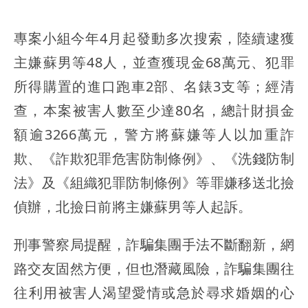
專案小組今年4月起發動多次搜索，陸續逮獲
主嫌蘇男等48人，並查獲現金68萬元、犯罪
所得購置的進口跑車2部、名錶3支等；經清
查，本案被害人數至少達80名，總計財損金
額逾3266萬元，警方將蘇嫌等人以加重詐
欺、《詐欺犯罪危害防制條例》、《洗錢防制
法》及《組織犯罪防制條例》等罪嫌移送北撿
偵辦，北撿日前將主嫌蘇男等人起訴。
刑事警察局提醒，詐騙集團手法不斷翻新，網
路交友固然方便，但也潛藏風險，詐騙集團往
往利用被害人渴望愛情或急於尋求婚姻的心