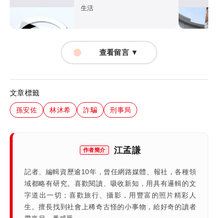
資料恐遭盜
生活
查看留言 ▼
文章標籤
孫安佐
林沐希
詐騙
刑事局
江孟謙
作者簡介
記者、編輯資歷逾10年，曾任網路媒體、報社，各種領
域都略有研究。喜歡閱讀、吸收新知，用具有邏輯的文
字道出一切；喜歡旅行、攝影，用豐富的照片精彩人
生。擅長找到社會上稀奇古怪的小事物，給好奇的讀者