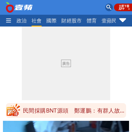
生活
政治
社會
國際
財經股市
體育
壹蘋民調
火
女生一對A錯了嗎？環法女子自由車賽
男裁判勒令女選手「解衣」檢查
他二刷《蜘蛛人》一路劇透 周圍觀眾氣
炸開扁
白海豚發威！內褲掛陽台被吹走 議員神
回1句笑翻10萬人
桃園又要大停水！最長一早到晚上七點都
沒水用
民間採購BNT源頭 鄭運鵬：有群人故意
「洗腦台灣人兩觀念」
女生一對A錯了嗎？環法女子自由車賽