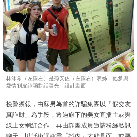
林沐希（左圖左）是孫安佐（左圖右）表姊，他參與
愛情剝皮詐騙對話曝光。設計畫面
檢警獲報，由蘇男為首的詐騙集團以「假交友
真詐財」為手段，透過旗下的美女直播主或與
線上女網紅合作，再由詐團成員邀請粉絲私訊
聊天，以話術誆稱需「抖內」才能見面，或要