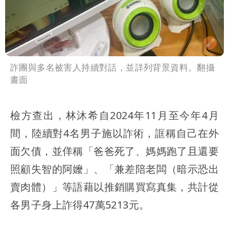
詐團與多名被害人持續對話，並詳列背景資料。翻攝
畫面
檢方查出，林沐希自2024年11月至今年4月
間，陸續對4名男子施以詐術，誆稱自己在外
面欠債，並佯稱「爸爸死了、媽媽跑了且還要
照顧失智的阿嬤」、「兼差陪老闆（暗示恐出
賣肉體）」等語藉以推銷購買寫真集，共計從
各男子身上詐得47萬5213元。