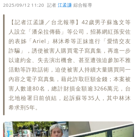
偏好
壹蘋
爆料
2025/09/12 11:20
記者
江孟謙
綜合報導
【記者江孟謙／台北報導】42歲男子蘇逸文等
人設立「潘朵拉傳藝」等公司，招募網紅孫安佐
的表姊「Ariel」林沐希等正妹進行「愛情交友
詐騙」，誘使被害人購買電子寫真集，再進一步
以違約金、失去演出機會、甚至遭強迫參加不雅
活動等詐欺話術，迫使被害人持續大量購買同一
內容之電子寫真集，藉此詐取巨額金錢；本案被
害人數達80名，總計財損金額逾3266萬元，台
北地檢署日前偵結，起訴蘇等35人，其中林沐
希求刑5年。