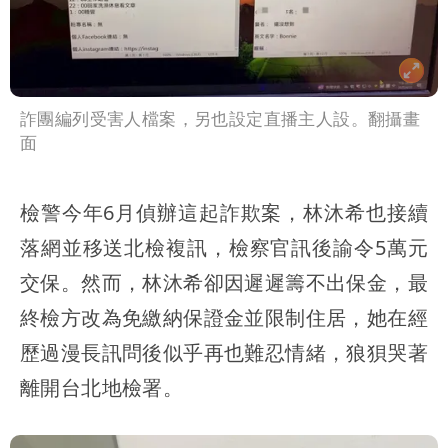
詐團編列受害人檔案，另也設定直播主人設。翻攝畫
面
檢警今年6月偵辦這起詐欺案，林沐希也接續
落網並移送北檢複訊，檢察官訊後諭令5萬元
交保。然而，林沐希卻因遲遲籌不出保金，最
終檢方改為免繳納保證金並限制住居，她在經
歷過漫長訊問後似乎再也難忍情緒，狼狽哭著
離開台北地檢署。