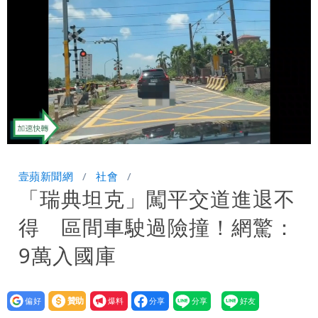
8校停課不停班
Loaded
:
Unmute
100.00%
壹蘋新聞網
社會
「瑞典坦克」闖平交道進退不
得 區間車駛過險撞！網驚：
9萬入國庫
設為
贊助
我要