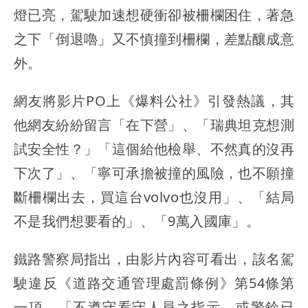
燈已亮，駕駛加速想硬衝卻被柵欄困住，著急
之下「倒退嚕」又不慎撞到柵欄，差點釀成意
外。
網友將影片PO上《爆料公社》引發熱議，其
他網友紛紛留言「在下營」、「瑞典坦克想測
試安全性？」「這個給他檢舉、不然真的沒再
下次了」、「寧可承擔被撞的風險，也不願撞
斷柵欄出去，買這台volvo也沒用」、「結局
不是我們想要看的」、「9萬入國庫」。
鐵路警察局指出，由影片內容可看出，該名駕
駛違反《道路交通管理處罰條例》第54條第
一項，「不遵守看守人員之指示，或警鈴已