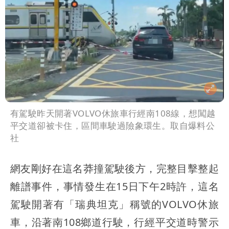
有駕駛昨天開著VOLVO休旅車行經南108線，想闖越
平交道卻被卡住，區間車駛過險象環生。取自爆料公
社
網友剛好在這名莽撞駕駛後方，完整目擊整起
離譜事件，事情發生在15日下午2時許，這名
駕駛開著有「瑞典坦克」稱號的VOLVO休旅
車，沿著南108鄉道行駛，行經平交道時警示