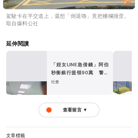
駕駛卡在平交道上，還想「倒退嚕」竟把柵欄撞歪。
取自爆料公社
延伸閱讀
「姪女LINE急借錢」阿伯
秒衝銀行提領90萬 警一
通電話破解詐術
社會
查看留言 ▼
文章標籤