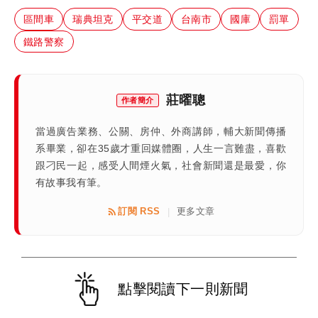
區間車
瑞典坦克
平交道
台南市
國庫
罰單
鐵路警察
莊曜聰
作者簡介
當過廣告業務、公關、房仲、外商講師，輔大新聞傳播
系畢業，卻在35歲才重回媒體圈，人生一言難盡，喜歡
跟刁民一起，感受人間煙火氣，社會新聞還是最愛，你
有故事我有筆。
訂閱 RSS
更多文章
|
點擊閱讀下一則新聞