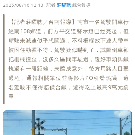
偏好
壹蘋
爆料
2025/08/16 12:13
記者
莊曜聰
綜合報導
【記者莊曜聰／台南報導】南市一名駕駛開車行
經南108鄉道，前方平交道警示燈已經亮起，但
駕駛未減速似乎想闖過，不料柵欄放下連人帶車
被困住動彈不得，駕駛疑似嚇到了，試圖倒車卻
把柵欄撞歪，沒多久區間車駛過，還好車頭與鐵
軌還有一段距離，未釀成意外，後方用路人目擊
過程，通報相關單位並將影片PO引發熱議，這
名駕駛不僅得賠償台鐵，還得吃上最高9萬元罰
單。