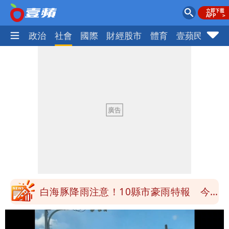
生活
政治
社會
國際
財經股市
體育
壹蘋民調
火
白海豚降雨注意！10縣市豪雨特報 今
晚至明下午受影響
颱風假來了！連江縣明停班課 竹縣山區
8校停課不停班
穿中國貨內褲逛街「整件掉出裙底」
OL哀號：在同事眼前顏面盡失
「我是台灣人」胸章竟是中國製
Cheap：愛台灣只是發財的口號
白海豚降雨注意！10縣市豪雨特報 今
晚至明下午受影響
颱風假來了！連江縣明停班課 竹縣山區