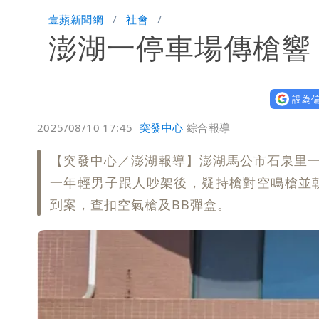
泰國校園爆槍響！2師中彈亡20人傷 
壹蘋新聞網
社會
澎湖一停車場傳槍響
中國賣家被踢爆在網購平台「租人頭」
批綠藉慈濟遭詐「洗記憶」 張彤：疫苗
設為偏
2025/08/10 17:45
突發中心
綜合報導
【突發中心／澎湖報導】澎湖馬公市石泉里一
一年輕男子跟人吵架後，疑持槍對空鳴槍並
到案，查扣空氣槍及BB彈盒。