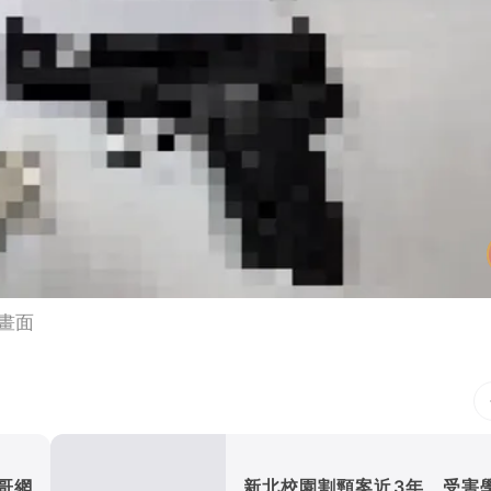
畫面
哥網
新北校園割頸案近3年 受害