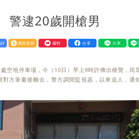
槍手疑學生
 警逮20歲開槍男
 吳欣岱：完美偽裝台灣企業
荒3+11台灣人沒有失憶
好
贊助壹蘋
我要爆料
處空地停車場，今（10日）早上9時許傳出槍聲，民
朝對方筆畫後離去，警方調閱監視器，以車追人，通