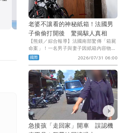
消吊掛遺體上岸查死因
社會
老婆不讓看的神秘紙箱！法國男
子偷偷打開後 驚揭駭人真相
【熊鎂／綜合報導】法國南部驚傳「箱屍
命案」！一名男子與妻子因紙箱內容物發
生爭執，男子趁妻子不在家偷偷開箱後，
國際
2026/07/31 06:00
竟發現內藏5具嬰屍！警方目前已介入調
查，將透過司法鑑定，釐清嬰兒死亡時間
與案件經過。
急接孩「走回家」開車 誤認機