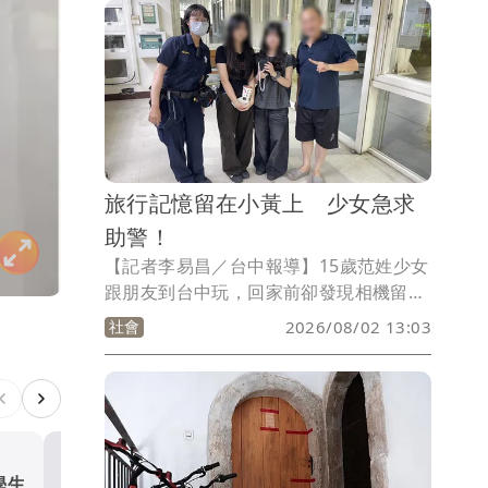
旅行記憶留在小黃上 少女急求
助警！
【記者李易昌／台中報導】15歲范姓少女
跟朋友到台中玩，回家前卻發現相機留在
計程車上，因沒記車牌跟司機資訊，她們
社會
2026/08/02 13:03
焦急不知所措，只好向附近派出所求助，
警方獲報後除安撫2人情緒外，也根據他
們提供的線索查找，最後順利聯繫上司
機，成功找回遺失物，2少女才放下心中
大石。
學生
基隆消波塊驚見潛水男陳屍