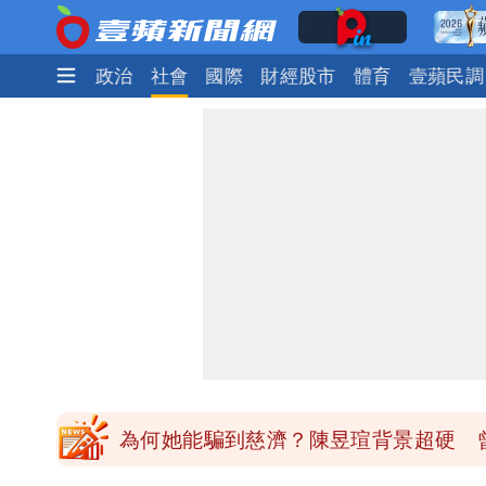
時尚
生活
政治
社會
國際
財經股市
體育
壹蘋民調
中國賣家被踢爆在網購平台「租人頭」
批綠藉慈濟遭詐「洗記憶」 張彤：疫苗
慈濟遭詐｜陳時中要別人道歉 黃建賓
「小英男孩」涉貪洗錢起訴8個月首出
為何她能騙到慈濟？陳昱瑄背景超硬 