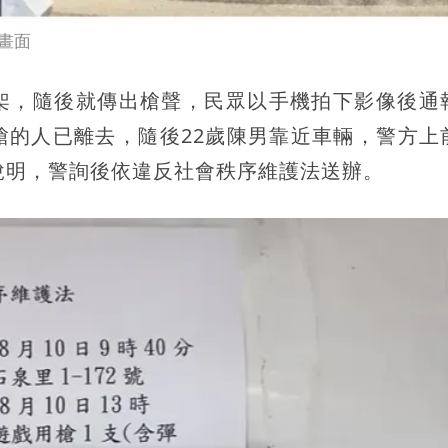
畫面
架，隨後就傳出槍聲，民眾以手機拍下影像後通
槍的人已離去，隨後22歲陳男靠近車輛，警方上
說明，警詢後依違反社會秩序維護法送辦。