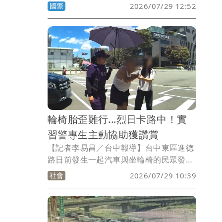
早苗今（29日）指出已有13死、持續搜救
國際
2026/07/29 12:52
爆炸後疑受困倒塌的永旺商城AEON建築
物體的民眾等，而一幕幕驚心動魄的地震
畫面傳出，時常感受到地震威脅的台灣網
友Wen Jing Tzeng製作了一張媽祖輕撫
包裹紗布的熊本熊，寫下祈求媽祖慈悲護
佑日本熊本及周邊地區，保佑災民、救援
人員都能平安順利，這張媽祖撫慰熊本熊
的圖片就發表在臉書社團白沙屯＆山邊媽
祖香燈腳粉絲團。
輪椅胎歪難行...烈日卡路中！實
習警專生主動協助獲讚賞
【記者李易昌／台中報導】台中東區進德
路日前發生一起汽車與坐輪椅的民眾發生
擦撞，輪椅輪胎因已變形而無法移動，但
社會
2026/07/29 10:39
當時烈日艷陽，熱心民眾撐起雨傘陪伴，
實習警專生陳宥蓁在協助處理車禍之餘，
也接替撐傘任務，讓整起車禍事故處理的
圓滿順利結束。