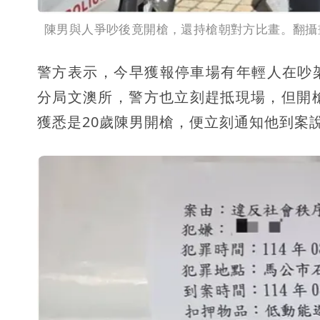
陳男與人爭吵後竟開槍，還持槍朝對方比畫。翻攝
警方表示，今早獲報停車場有年輕人在吵
分局文澳所，警方也立刻趕抵現場，但開
獲悉是20歲陳男開槍，便立刻通知他到案