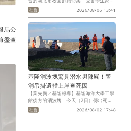
台的新北市校園割頸命案，受害學生家屬
歷經近3年奔走，新北市政府完成審議
社會
2026/08/06 13:41
後，決議基於公共利益及校園安全教育需
求，同意在校園安全教材及相關紀念活動
中公開受害學生姓名，讓過去只能以「楊
報馬公
姓國中生」稱呼的受害者，正式以本名
前盤查
「楊承勳」被社會記住。
基隆消波塊驚見潛水男陳屍！警
消吊掛遺體上岸查死因
【葉先鵬／基隆報導】基隆海洋大學工學
館後方的消波塊，今天（2日）傳出死亡
事件，警消趕抵後發現一名60多歲江姓男
社會
2026/08/02 17:48
子已明顯死亡，詳細事發原因還有待進一
步釐清。