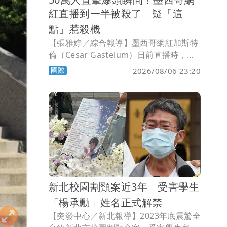
紅直播到一半被殺了 疑「這
點」惹殺機
【張雅婷／綜合報導】墨西哥網紅加斯特
倫（Cesar Gastelum）日前直播時，竟
在鏡頭前遭摩托車騎士近距離槍殺身亡，
國際
2026/08/06 23:20
驚悚一幕被數十萬名粉絲目睹。當局表
示，加斯特倫曾在社群媒體提及犯罪集
團，疑似因此惹上殺機。
新北校園割頸案近3年 受害學生
「楊承勳」姓名正式解禁
【突發中心／新北報導】2023年底震驚全