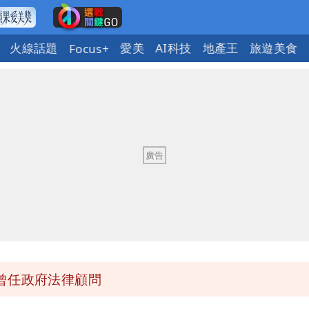
火線話題
愛美
AI科技
地產王
旅遊美食
Focus+
 吳欣岱：完美偽裝台灣企業
荒3+11台灣人沒有失憶
：你敢不敢先面對自己責任
庭 他翻供不認貪污、洗錢
曾任政府法律顧問