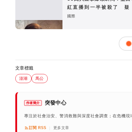
紅直播到一半被殺了 疑
點」惹殺機
國際
文章標籤
澎湖
馬公
突發中心
作者簡介
專注於社會治安、警消救難與深度社會調查；在危機現
訂閱 RSS
更多文章
|