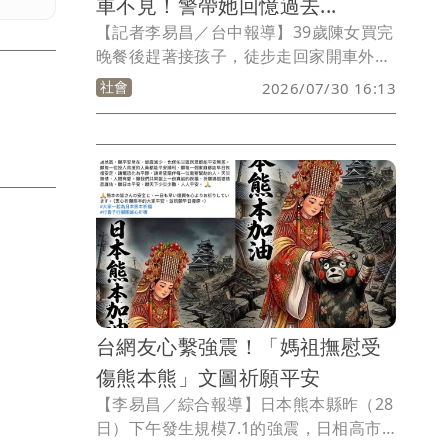
車不見！警帶她回憶過去...
【記者李易昌／台中報導】39歲陳女買完
晚餐後趕著接孩子，徒步走回家開車外
出，隔天要騎車時卻遍尋不著機車，焦急
社會
2026/07/30 16:13
報警求助，警方到場排除遭竊的可能性，
引導她回想前一天行程，最終她自己在買
晚餐處找回機車，對自己的糊塗忘事也感
到不好意思。
台網友心繫強震！「媽祖撫慰受
傷熊本熊」文圖祈願平安
【李易昌／綜合報導】日本熊本縣昨（28
日）下午發生規模7.1的強震，日相高市