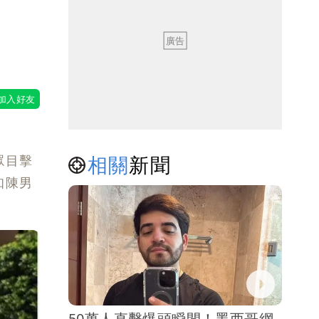
相關
新聞
眾目擊
知陳男
50萬人直擊爆頭瞬間！墨西哥網