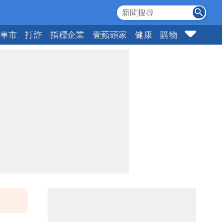
車市
打詐
指標企業
壹蘋頭家
健康
購物
女神
1