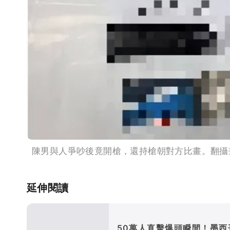
陳男與人爭吵後竟開槍，還持槍朝對方比畫。翻攝
延伸閱讀
50萬人直擊爆頭瞬間！墨西