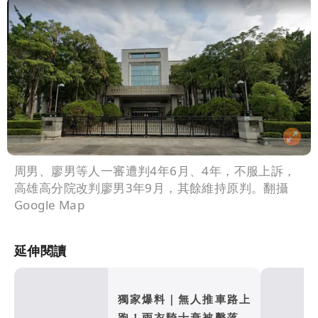
周男、廖男等人一審遭判4年6月、4年，不服上訴，
高雄高分院改判廖男3年9月，其餘維持原判。翻攝
Google Map
延伸閱讀
獨家爆料｜無人推車路上
跑！雨衣騎士衰被擊落