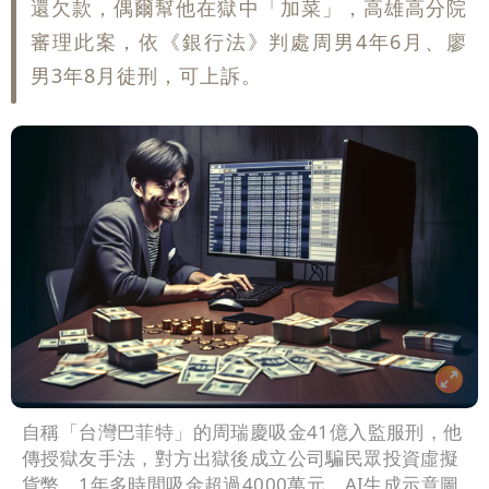
還欠款，偶爾幫他在獄中「加菜」，高雄高分院
審理此案，依《銀行法》判處周男4年6月、廖
男3年8月徒刑，可上訴。
自稱「台灣巴菲特」的周瑞慶吸金41億入監服刑，他
傳授獄友手法，對方出獄後成立公司騙民眾投資虛擬
貨幣，1年多時間吸金超過4000萬元。AI生成示意圖