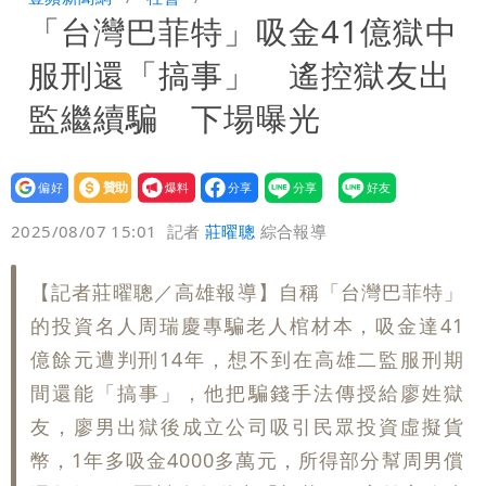
「台灣巴菲特」吸金41億獄中
「終於能交代」 捐500萬獎學金延續愛
白海豚颱風逼近！鄭明典示警「恐遇黑潮
服刑還「搞事」 遙控獄友出
變強」 路徑分歧藏警訊：不利強度維持
監繼續騙 下場曝光
設為
贊助
我要
偏好
壹蘋
爆料
2025/08/07 15:01
記者
莊曜聰
綜合報導
【記者莊曜聰／高雄報導】自稱「台灣巴菲特」
的投資名人周瑞慶專騙老人棺材本，吸金達41
億餘元遭判刑14年，想不到在高雄二監服刑期
間還能「搞事」，他把騙錢手法傳授給廖姓獄
友，廖男出獄後成立公司吸引民眾投資虛擬貨
幣，1年多吸金4000多萬元，所得部分幫周男償