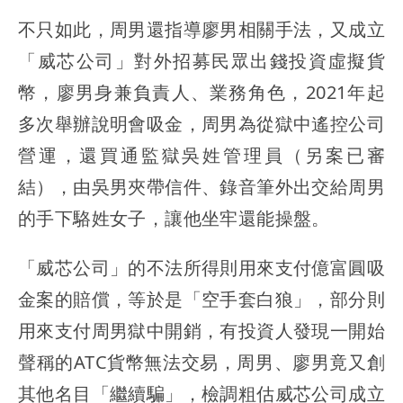
不只如此，周男還指導廖男相關手法，又成立
「威芯公司」對外招募民眾出錢投資虛擬貨
幣，廖男身兼負責人、業務角色，2021年起
多次舉辦說明會吸金，周男為從獄中遙控公司
營運，還買通監獄吳姓管理員（另案已審
結），由吳男夾帶信件、錄音筆外出交給周男
的手下駱姓女子，讓他坐牢還能操盤。
「威芯公司」的不法所得則用來支付億富圓吸
金案的賠償，等於是「空手套白狼」，部分則
用來支付周男獄中開銷，有投資人發現一開始
聲稱的ATC貨幣無法交易，周男、廖男竟又創
其他名目「繼續騙」，檢調粗估威芯公司成立