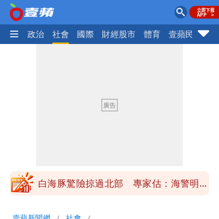
生活
政治
社會
國際
財經股市
體育
壹蘋民調
火
「楊承勳」名字終於公開！被害人父淚喊
「終於能交代」 捐500萬獎學金延續愛
白海豚颱風逼近！鄭明典示警「恐遇黑潮
變強」 路徑分歧藏警訊：不利強度維持
高希均辭世享耆壽90歲 畢生推動閱讀
與進步觀念
內馬爾開到「寶可夢神包」後徹底入坑
砸重金再買一整桌卡盒
白海豚驚險掠過北部 專家估：海警明發
布 陸警可能相對低
「楊承勳」名字終於公開！被害人父淚喊
壹蘋新聞網
社會