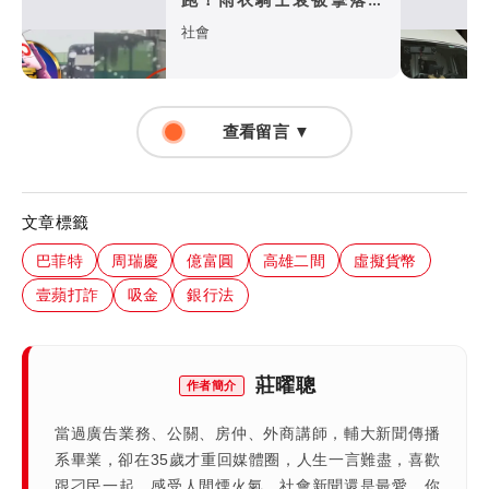
「兇手」竟是黑貓宅配
社會
查看留言 ▼
文章標籤
巴菲特
周瑞慶
億富圓
高雄二間
虛擬貨幣
壹蘋打詐
吸金
銀行法
莊曜聰
作者簡介
當過廣告業務、公關、房仲、外商講師，輔大新聞傳播
系畢業，卻在35歲才重回媒體圈，人生一言難盡，喜歡
跟刁民一起，感受人間煙火氣，社會新聞還是最愛，你