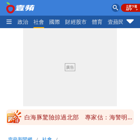
生活
政治
社會
國際
財經股市
體育
壹蘋民調
火
「楊承勳」名字終於公開！被害人父淚喊
「終於能交代」 捐500萬獎學金延續愛
白海豚颱風逼近！鄭明典示警「恐遇黑潮
變強」 路徑分歧藏警訊：不利強度維持
高希均辭世享耆壽90歲 畢生推動閱讀
與進步觀念
內馬爾開到「寶可夢神包」後徹底入坑
砸重金再買一整桌卡盒
白海豚驚險掠過北部 專家估：海警明發
布 陸警可能相對低
「楊承勳」名字終於公開！被害人父淚喊
壹蘋新聞網
社會