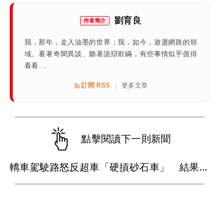
劉育良
作者簡介
我，那年，走入油墨的世界；我，如今，遊盪網路的領
域。看著奇聞異談、聽著詭辯欺瞞，有些事情似乎值得
看看....
訂閱 RSS
更多文章
|
點擊閱讀下一則新聞
轎車駕駛路怒反超車「硬摃砂石車」 結果變成稀巴爛