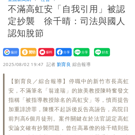
不滿高虹安「自我引用」被認
「終於能交代」 捐500萬獎學金延續愛
白海豚颱風逼近！鄭明典示警「恐遇黑潮
定抄襲 徐千晴：司法與國人
變強」 路徑分歧藏警訊：不利強度維持
認知脫節
設為
贊助
我要
偏好
壹蘋
爆料
2025/08/02 19:47
記者
劉育良
綜合報導
【劉育良／綜合報導】停職中的新竹市長高虹
安，不滿筆名「翁達瑞」的旅美教授陳時奮發文
指稱「被指導教授除名的高虹安」等，憤而提告
加重誹謗罪，陳獲不起訴後反告高誣告，高院日
前判高6個月徒刑。案件關鍵在於法官認定高虹
安論文確有抄襲問題，曾任高幕僚的徐千晴則批