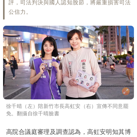
評，司法判決與國人認知脫節，將嚴重損害司法
公信力。
徐千晴（左）陪新竹市長高虹安（右）宣傳不同意罷
免。翻攝自徐千晴臉書
高院合議庭審理及調查認為，高虹安明知其博