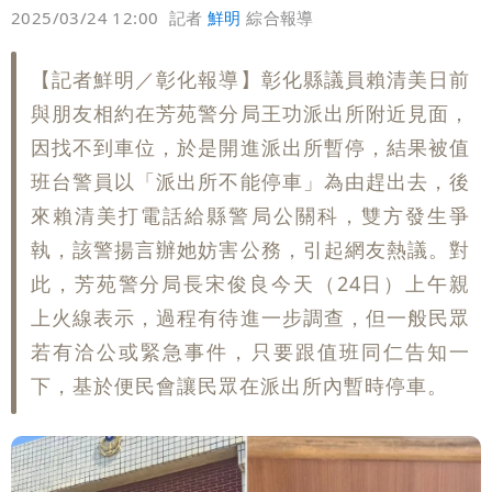
偏好
壹蘋
爆料
2025/03/24 12:00
記者
鮮明
綜合報導
【記者鮮明／彰化報導】彰化縣議員賴清美日前
與朋友相約在芳苑警分局王功派出所附近見面，
因找不到車位，於是開進派出所暫停，結果被值
班台警員以「派出所不能停車」為由趕出去，後
來賴清美打電話給縣警局公關科，雙方發生爭
執，該警揚言辦她妨害公務，引起網友熱議。對
此，芳苑警分局長宋俊良今天（24日）上午親
上火線表示，過程有待進一步調查，但一般民眾
若有洽公或緊急事件，只要跟值班同仁告知一
下，基於便民會讓民眾在派出所內暫時停車。