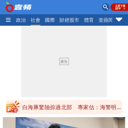
生活
政治
社會
國際
財經股市
體育
壹蘋民調
火
「楊承勳」名字終於公開！被害人父淚喊
「終於能交代」 捐500萬獎學金延續愛
白海豚颱風逼近！鄭明典示警「恐遇黑潮
變強」 路徑分歧藏警訊：不利強度維持
高希均辭世享耆壽90歲 畢生推動閱讀
與進步觀念
內馬爾開到「寶可夢神包」後徹底入坑
砸重金再買一整桌卡盒
白海豚驚險掠過北部 專家估：海警明發
布 陸警可能相對低
「楊承勳」名字終於公開！被害人父淚喊