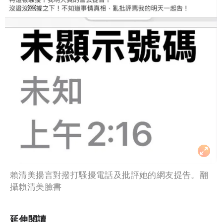
賴清美揚言對撥打騷擾電話及批評她的網友提告。翻
攝賴清美臉書
延伸閱讀