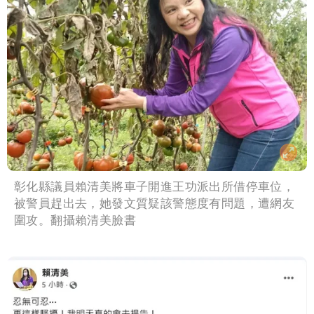
彰化縣議員賴清美將車子開進王功派出所借停車位，
被警員趕出去，她發文質疑該警態度有問題，遭網友
圍攻。翻攝賴清美臉書