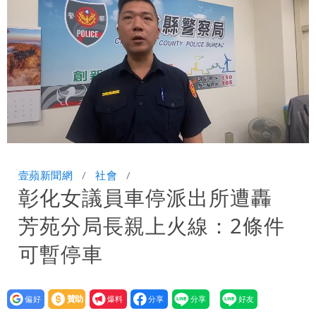
「終於能交代」 捐500萬獎學金延續愛
白海豚颱風逼近！鄭明典示警「恐遇黑潮
變強」 路徑分歧藏警訊：不利強度維持
Loaded
:
Unmute
80.94%
壹蘋新聞網
社會
彰化女議員車停派出所遭轟
芳苑分局長親上火線：2條件
可暫停車
設為
贊助
我要