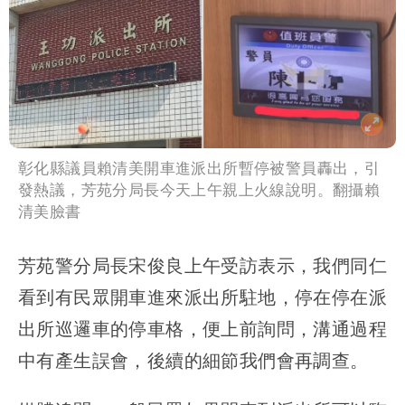
彰化縣議員賴清美開車進派出所暫停被警員轟出，引
發熱議，芳苑分局長今天上午親上火線說明。翻攝賴
清美臉書
芳苑警分局長宋俊良上午受訪表示，我們同仁
看到有民眾開車進來派出所駐地，停在停在派
出所巡邏車的停車格，便上前詢問，溝通過程
中有產生誤會，後續的細節我們會再調查。